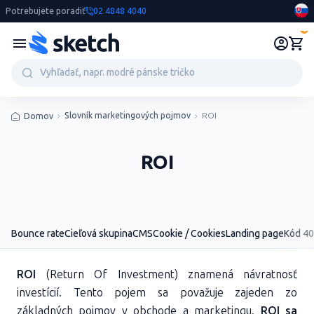
Potrebujete poradiť
02 4848 4040
0
Slovník marketingových pojmov
ROI
Domov
ROI
Bounce rate
Cieľová skupina
CMS
Cookie / Cookies
Landing page
Kód 4
ROI
(Return Of Investment) znamená návratnosť
investícií. Tento pojem sa považuje zajeden zo
základných pojmov v obchode a marketingu.
ROI sa