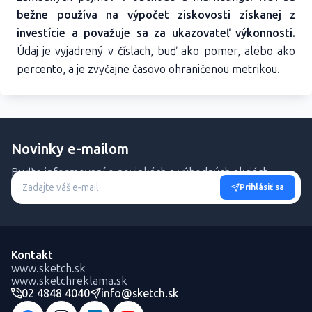
bežne používa na výpočet ziskovosti získanej z
investície a považuje sa za ukazovateľ výkonnosti.
Údaj je vyjadrený v číslach, buď ako pomer, alebo ako
percento, a je zvyčajne časovo ohraničenou metrikou.
Novinky e-mailom
Buďte informovaní o novinkách a výhodných akciách.
Prihlásiť sa
Kontakt
www.sketch.sk
www.sketchreklama.sk
02 4848 4040
info@sketch.sk