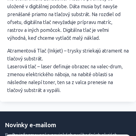
uložené v digitálnej podobe. Dáta musia byť navyše
prenášané priamo na tlačový substrát. Na rozdiel od
ofsetu, digitálna tlač nevyžaduje prípravu matríc,
rastrov a iných pomôcok. Digitálna tlač je veľmi
výhodná, keď chceme vytlačiť malý náklad.
Atramentová Tlač (Inkjet) – trysky striekajú atrament na
tlačový substrát.
Laserová tlač – laser definuje obrazec na valec-drum,
zmenou elektrického náboja, na nabité oblasti sa
následne nalepí toner, ten sa z valca prenesie na
tlačový substrát a vypáli.
Novinky e-mailom
Buďte informovaní o novinkách a výhodných akciách.