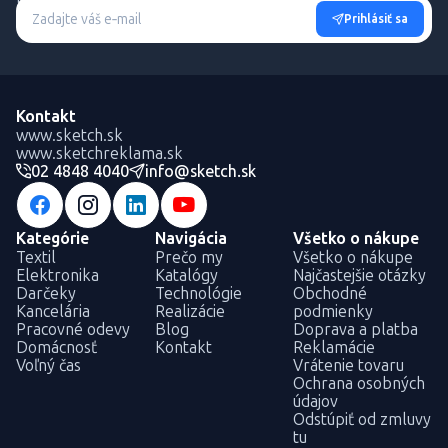
Prihlásiť sa
Kontakt
www.sketch.sk
www.sketchreklama.sk
02 4848 4040
info@sketch.sk
Kategórie
Navigácia
Všetko o nákupe
Textil
Prečo my
Všetko o nákupe
Elektronika
Katalógy
Najčastejšie otázky
Darčeky
Technológie
Obchodné
Kancelária
Realizácie
podmienky
Pracovné odevy
Blog
Doprava a platba
Domácnosť
Kontakt
Reklamácie
Voľný čas
Vrátenie tovaru
Ochrana osobných
údajov
Odstúpiť od zmluvy
tu