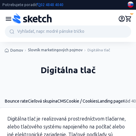
Potrebujete poradiť
02 4848 4040
0
Slovník marketingových pojmov
Digitálna tlač
Domov
Digitálna tlač
Bounce rate
Cieľová skupina
CMS
Cookie / Cookies
Landing page
Kód 4
Digitálna tlač je realizovaná prostredníctvom tlačiarne,
alebo tlačového systému napojeného na počítač alebo
iné elektronické zariadenie. Tlačové podklady sú