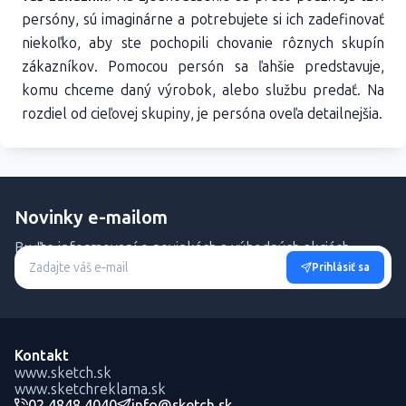
persóny, sú imaginárne a potrebujete si ich zadefinovať
niekoľko, aby ste pochopili chovanie rôznych skupín
zákazníkov. Pomocou persón sa ľahšie predstavuje,
komu chceme daný výrobok, alebo službu predať. Na
rozdiel od cieľovej skupiny, je persóna oveľa detailnejšia.
Novinky e-mailom
Buďte informovaní o novinkách a výhodných akciách.
Prihlásiť sa
Kontakt
www.sketch.sk
www.sketchreklama.sk
02 4848 4040
info@sketch.sk