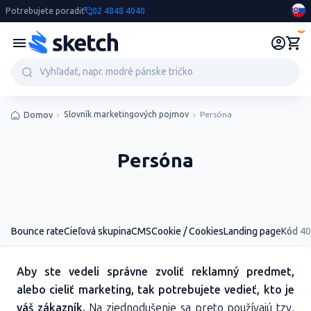
Potrebujete poradiť
02 4848 4040
0
Slovník marketingových pojmov
Persóna
Domov
Persóna
Bounce rate
Cieľová skupina
CMS
Cookie / Cookies
Landing page
Kód 4
Aby ste vedeli správne zvoliť reklamný predmet,
alebo cieliť marketing, tak potrebujete vedieť, kto je
váš zákazník.
Na zjednodušenie sa preto používajú tzv.