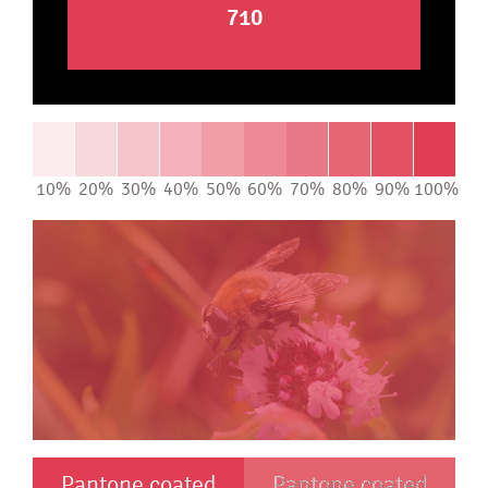
710
10%
20%
30%
40%
50%
60%
70%
80%
90%
100%
Pantone coated
Pantone coated