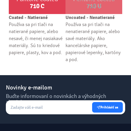
710
C
710
U
Coated - Natierané
Uncoated - Nenatierané
Používa sa pri tlači na
Používa sa pri tlači na
natierané papiere, alebo
nenatierané papiere, alebo
nesavé, či menej nasiakavé
savé materiály. Ako
materiály. Sú to kriedové
kancelárske papiere,
papiere, plasty, kov a pod.
papierové lepenky, kartóny
a pod.
Novinky e-mailom
Buďte informovaní o novinkách a výhodných
akciách.
Prihlásiť sa