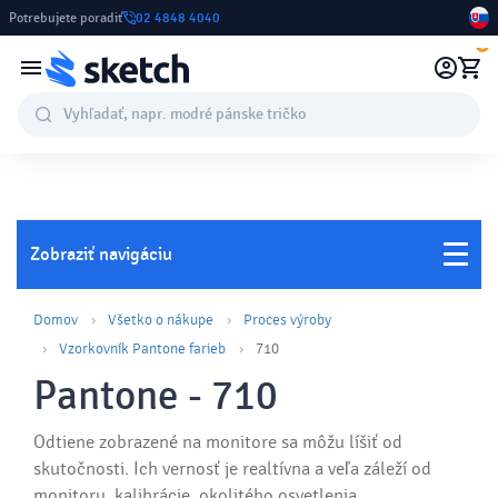
Potrebujete poradiť
02 4848 4040
0
Zobraziť navigáciu
Domov
Všetko o nákupe
Proces výroby
Vzorkovník Pantone farieb
710
Pantone - 710
Odtiene zobrazené na monitore sa môžu líšiť od
skutočnosti. Ich vernosť je realtívna a veľa záleží od
monitoru, kalibrácie, okolitého osvetlenia,