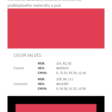
podkladového materiálu a pod.
COLOR VALUES:
RGB:
224, 62, 82
Coated
HEX:
#e03e52
CMYK:
0, 72.32, 63.39, 12.16
RGB:
228, 99, 111
Uncoated
HEX:
#e4636f
CMYK:
0, 56.58, 51.32, 10.59