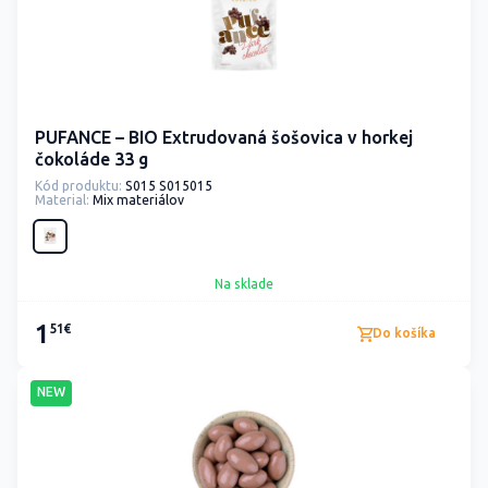
PUFANCE – BIO Extrudovaná šošovica v horkej
čokoláde 33 g
Kód produktu:
S015 S015015
Material:
Mix materiálov
Na sklade
1
51€
Do košíka
NEW