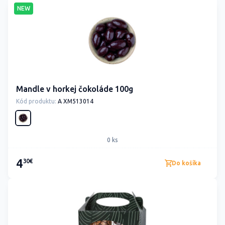
NEW
Mandle v horkej čokoláde 100g
Kód produktu:
A XM513014
0 ks
4
30€
Do košíka