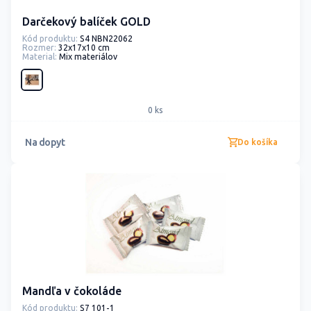
Darčekový balíček GOLD
Kód produktu:
S4 NBN22062
Rozmer:
32x17x10 cm
Material:
Mix materiálov
0 ks
Na dopyt
Do košíka
Mandľa v čokoláde
Kód produktu:
S7 101-1