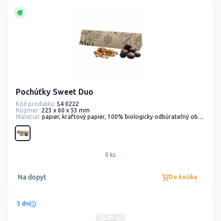
Pochúťky Sweet Duo
Kód produktu:
S4 0222
Rozmer:
223 x 60 x 53 mm
Material:
papier, kraftový papier, 100% biologicky odbúrateľný obal, fólia
0 ks
Na dopyt
Do košíka
5 dní