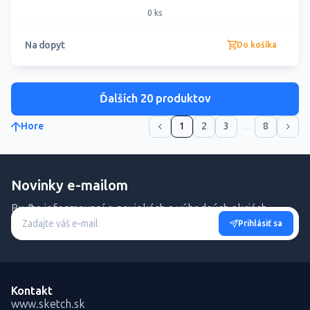
0 ks
Na dopyt
Do košíka
Ďalších 20 produktov
Hore
1
2
3
...
8
Novinky e-mailom
Buďte informovaní o novinkách a výhodných akciách.
Prihlásiť sa
Kontakt
www.sketch.sk