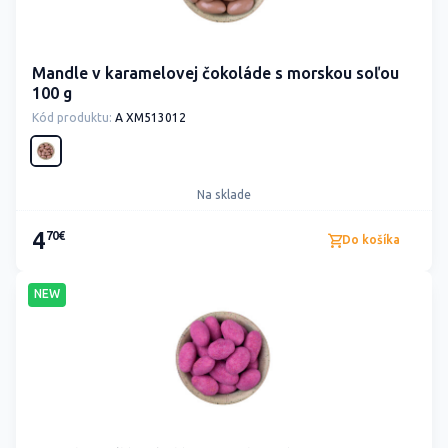
Mandle v karamelovej čokoláde s morskou soľou
100 g
Kód produktu:
A XM513012
Na sklade
4
70€
Do košíka
NEW