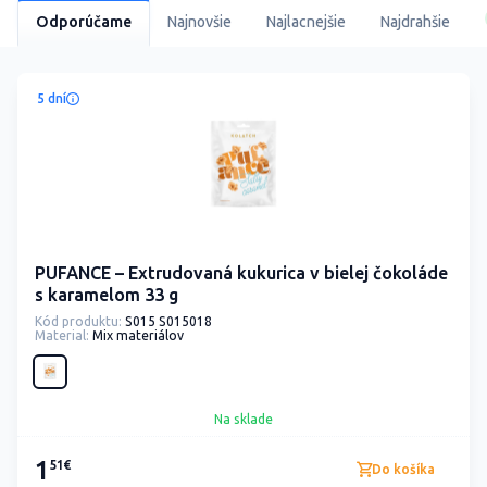
Odporúčame
Najnovšie
Najlacnejšie
Najdrahšie
5 dní
PUFANCE – Extrudovaná kukurica v bielej čokoláde
s karamelom 33 g
Kód produktu:
S015 S015018
Material:
Mix materiálov
Na sklade
1
51€
Do košíka