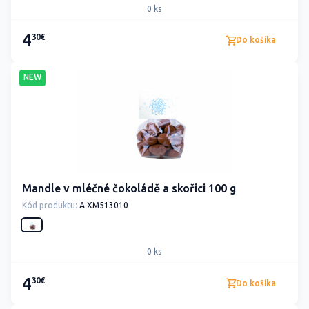
0 ks
4
30€
Do košíka
NEW
Mandle v mléčné čokoládě a skořici 100 g
Kód produktu:
A XM513010
0 ks
4
30€
Do košíka