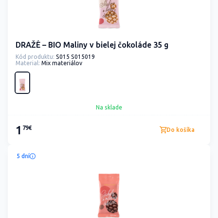
DRAŽÉ – BIO Maliny v bielej čokoláde 35 g
Kód produktu:
S015 S015019
Material:
Mix materiálov
Na sklade
1
79€
Do košíka
5 dní