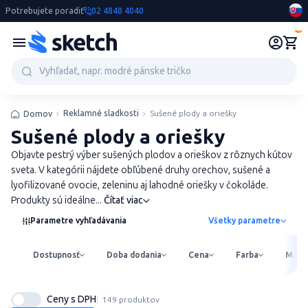
Potrebujete poradiť
02 4848 4040
0
Reklamné sladkosti
Sušené plody a oriešky
Domov
Sušené plody a oriešky
Objavte pestrý výber sušených plodov a orieškov z rôznych kútov
sveta. V kategórii nájdete obľúbené druhy orechov, sušené a
lyofilizované ovocie, zeleninu aj lahodné oriešky v čokoláde.
Produkty sú ideálne...
Čítať viac
Parametre vyhľadávania
Všetky parametre
Dostupnosť
Doba dodania
Cena
Farba
Mater
Ceny s DPH
149 produktov