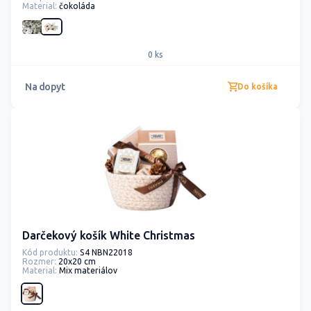
Material:
čokoláda
0 ks
Na dopyt
Do košíka
Darčekový košík White Christmas
Kód produktu:
S4 NBN22018
Rozmer:
20x20 cm
Material:
Mix materiálov