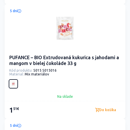
5 dní
PUFANCE – BIO Extrudovaná kukurica s jahodami a
mangom v bielej čokoláde 33 g
Kód produktu:
S015 S015016
Material:
Mix materiálov
Na sklade
1
51€
Do košíka
5 dní