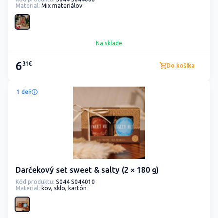
Material:
Mix materiálov
Na sklade
6
31€
Do košíka
1 deň
Darčekový set sweet & salty (2 × 180 g)
Kód produktu:
S044 S044010
Material:
kov, sklo, kartón