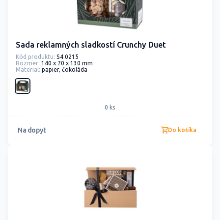
Sada reklamných sladkostí Crunchy Duet
Kód produktu:
S4 0215
Rozmer:
140 x 70 x 130 mm
Material:
papier, čokoláda
0 ks
Na dopyt
Do košíka