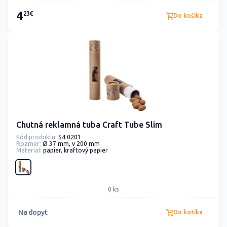
4
23€
Do košíka
Chutná reklamná tuba Craft Tube Slim
Kód produktu:
S4 0201
Rozmer:
Ø 37 mm, v 200 mm
Material:
papier, kraftový papier
0 ks
Na dopyt
Do košíka