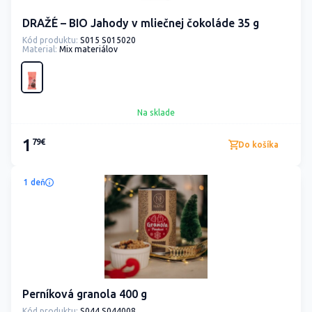
DRAŽÉ – BIO Jahody v mliečnej čokoláde 35 g
Kód produktu:
S015 S015020
Material:
Mix materiálov
Na sklade
1
79€
Do košíka
1 deň
Perníková granola 400 g
Kód produktu:
S044 S044008