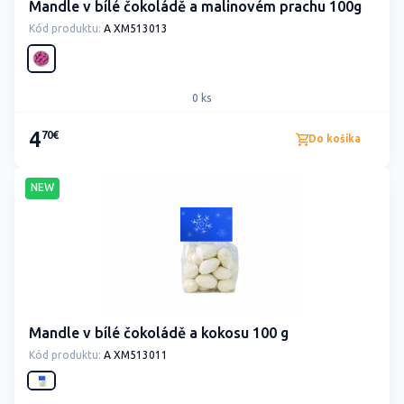
Mandle v bílé čokoládě a malinovém prachu 100g
Kód produktu:
A XM513013
0 ks
4
70€
Do košíka
NEW
Mandle v bílé čokoládě a kokosu 100 g
Kód produktu:
A XM513011