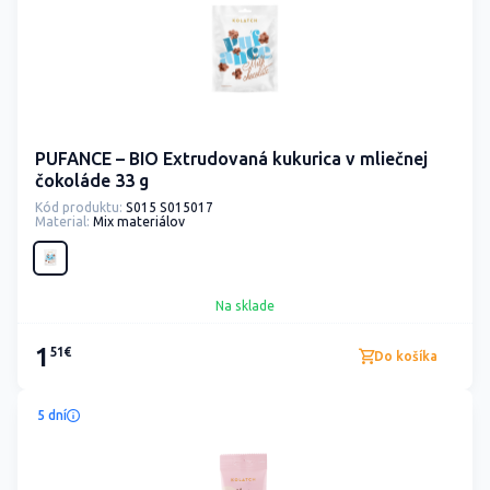
PUFANCE – BIO Extrudovaná kukurica v mliečnej
čokoláde 33 g
Kód produktu:
S015 S015017
Material:
Mix materiálov
Na sklade
1
51€
Do košíka
5 dní