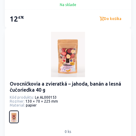
Na sklade
12
47€
Do košíka
Ovocníčkovia a zvieratká – jahoda, banán a lesná
čučoriedka 40 g
Kód produktu:
Le AL000153
Rozmer:
130 × 70 × 225 mm
Material:
papier
0 ks