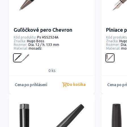
Guľôčkové pero Chevron
Plniace 
Kód produktu:
Ps HSS2524A
Kód produktu
Značka:
Hugo Boss
Značka:
Hug
Rozmer:
Dia. 12 / h. 133 mm
Rozmer:
Dia
Material:
mosadz
Material:
mo
0 ks
Do košíka
Cena po prihlásení
Cena po pri