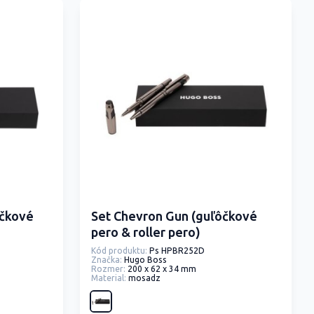
ôčkové
Set Chevron Gun (guľôčkové
pero & roller pero)
Kód produktu:
Ps HPBR252D
Značka:
Hugo Boss
Rozmer:
200 x 62 x 34 mm
Material:
mosadz