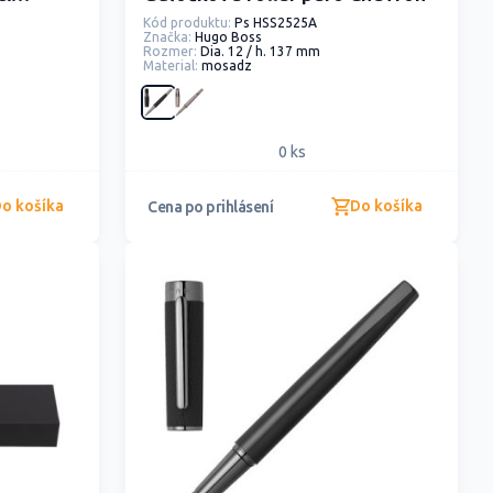
aft)
Kód produktu:
Ps HSS2525A
Značka:
Hugo Boss
Rozmer:
Dia. 12 / h. 137 mm
Material:
mosadz
0 ks
o košíka
Do košíka
Cena po prihlásení