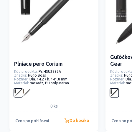
Guľôčkové
Plniace pero Corium
Gear
Kód produktu:
Ps HSU3892A
Kód produktu
Značka:
Hugo Boss
Značka:
Hug
Rozmer:
Dia. 14.2 / h. 141.8 mm
Rozmer:
Dia
Material:
mosadz, PU polyuretan
Material:
mo
0 ks
Do košíka
Cena po prihlásení
Cena po pri