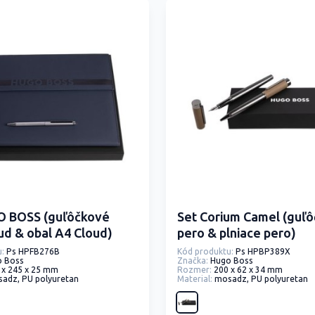
O BOSS (guľôčkové
Set Corium Camel (guľ
ud & obal A4 Cloud)
pero & plniace pero)
:
Ps HPFB276B
Kód produktu:
Ps HPBP389X
o Boss
Značka:
Hugo Boss
 x 245 x 25 mm
Rozmer:
200 x 62 x 34 mm
adz, PU polyuretan
Material:
mosadz, PU polyuretan