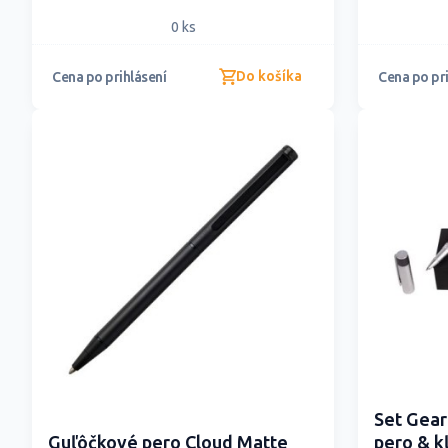
0 ks
Do košíka
Cena po prihlásení
Cena po pri
Set Gear
Guľôčkové pero Cloud Matte
pero & k