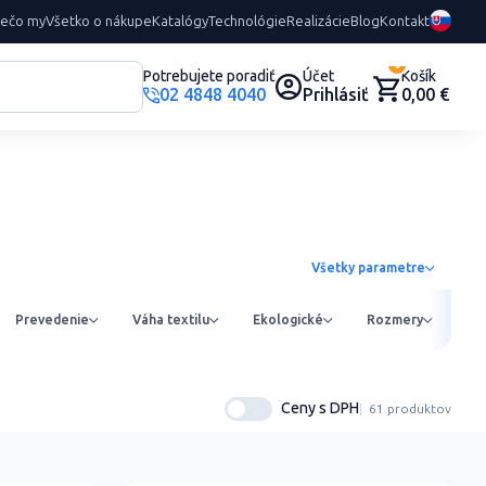
rečo my
Všetko o nákupe
Katalógy
Technológie
Realizácie
Blog
Kontakt
0
Potrebujete poradiť
Účet
Košík
02 4848 4040
Prihlásiť
0,00 €
Všetky parametre
Prevedenie
Váha textilu
Ekologické
Rozmery
Ob
Ceny s DPH
61 produktov