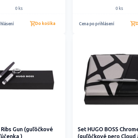
0 ks
0 ks
Do košíka
D
hlásení
Cena po prihlásení
 Ribs Gun (guľôčkové
Set HUGO BOSS Chrom
ľúčenka )
(guľôčkové pero Cloud