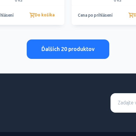
0 ks
0 ks
Do košíka
D
hlásení
Cena po prihlásení
Ďalších 20 produktov