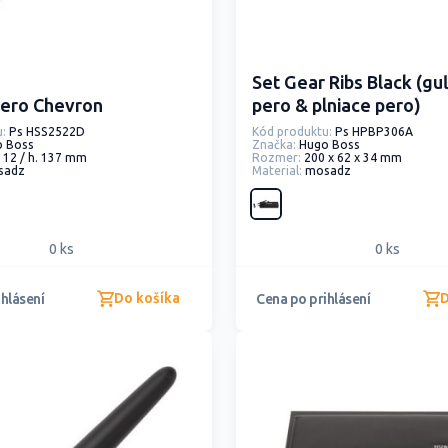
Set Gear Ribs Black (g
pero Chevron
pero & plniace pero)
:
Ps HSS2522D
Kód produktu:
Ps HPBP306A
o Boss
Značka:
Hugo Boss
. 12 / h. 137 mm
Rozmer:
200 x 62 x 34 mm
sadz
Material:
mosadz
0 ks
0 ks
Do košíka
D
hlásení
Cena po prihlásení