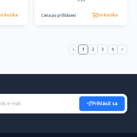
0 ks
o košíka
Do košíka
Cena po prihlásení
1
2
3
4
Prihlásiť sa