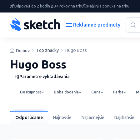
Odpoveď do 2 hodín
34 rokov na trhu
Najširšia ponuka na trhu
Reklamné predmety
Top značky
Hugo Boss
Domov
Hugo Boss
Parametre vyhľadávania
Dostupnosť
Doba dodania
Cena
Farba
Ma
Odporúčame
Najnovšie
Najlacnejšie
Najdrahšie