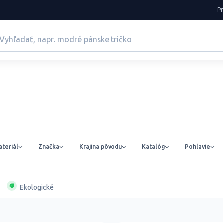
P
teriál
Značka
Krajina pôvodu
Katalóg
Pohlavie
Ekologické