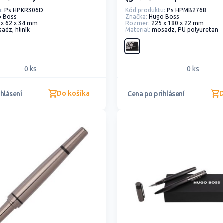
konferenčný obal A5 Cr
:
Ps HPKR306D
Kód produktu:
Ps HPMB276B
o Boss
Značka:
Hugo Boss
 x 62 x 34 mm
Rozmer:
225 x 180 x 22 mm
adz, hliník
Material:
mosadz, PU polyuretan
0 ks
0 ks
Do košíka
D
hlásení
Cena po prihlásení