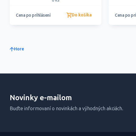
0 ks
Do košíka
Cena po prihlásení
Cena po pri
Hore
Novinky e-mailom
Buďte informovaní o novinkách a výhodných akciách.