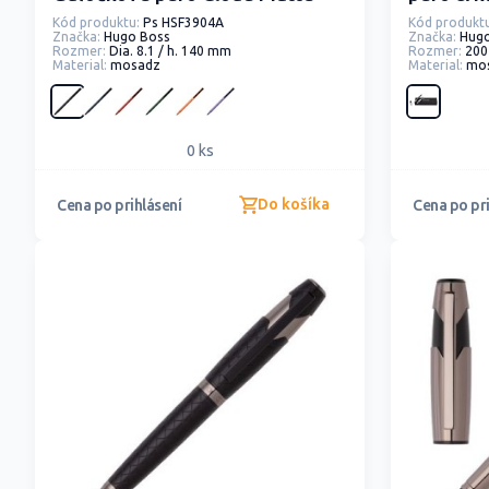
Kód produktu:
Ps HSF3904A
Kód produktu
Značka:
Hugo Boss
Značka:
Hug
Rozmer:
Dia. 8.1 / h. 140 mm
Rozmer:
200
Material:
mosadz
Material:
mos
0 ks
Do košíka
Cena po prihlásení
Cena po pri