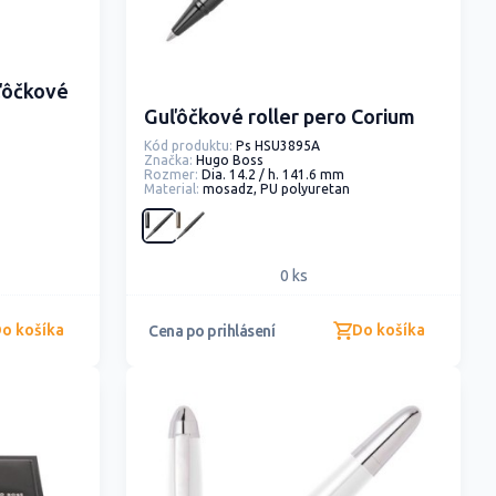
uľôčkové
Guľôčkové roller pero Corium
Kód produktu:
Ps HSU3895A
Značka:
Hugo Boss
Rozmer:
Dia. 14.2 / h. 141.6 mm
Material:
mosadz, PU polyuretan
0 ks
o košíka
Do košíka
Cena po prihlásení