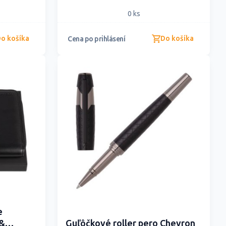
0 ks
o košíka
Do košíka
Cena po prihlásení
e
 &
Guľôčkové roller pero Chevron