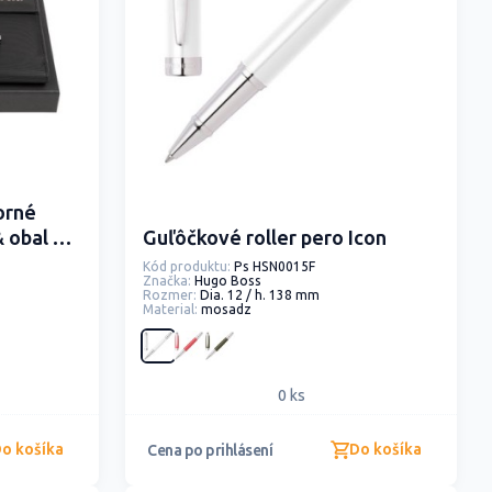
orné
 obal A5
Guľôčkové roller pero Icon
Kód produktu:
Ps HSN0015F
Značka:
Hugo Boss
Rozmer:
Dia. 12 / h. 138 mm
Material:
mosadz
0 ks
o košíka
Do košíka
Cena po prihlásení