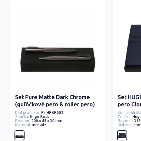
Set Pure Matte Dark Chrome
Set HUG
(guľôčkové pero & roller pero)
pero Clo
Kód produktu:
Ps HPBR603
Kód produktu
Značka:
Hugo Boss
Značka:
Hug
Rozmer:
200 x 45 x 30 mm
Rozmer:
315
Material:
mosadz
Material:
mos