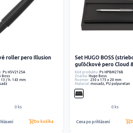
 roller pero Illusion
Set HUGO BOSS (strieb
guľôčkové pero Cloud &
Pinstripe)
:
Ps HSV2125A
Kód produktu:
Ps HPBM276B
o Boss
Značka:
Hugo Boss
. 13 / h. 143 mm
Rozmer:
230 x 175 x 20 mm
sadz
Material:
mosadz, PU polyuretan
0 ks
0 ks
Do košíka
D
hlásení
Cena po prihlásení