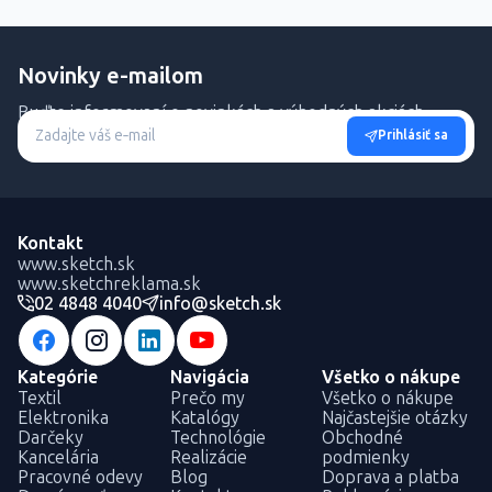
Novinky e-mailom
Buďte informovaní o novinkách a výhodných akciách.
Prihlásiť sa
Kontakt
www.sketch.sk
www.sketchreklama.sk
02 4848 4040
info@sketch.sk
Kategórie
Navigácia
Všetko o nákupe
Textil
Prečo my
Všetko o nákupe
Elektronika
Katalógy
Najčastejšie otázky
Darčeky
Technológie
Obchodné
Kancelária
Realizácie
podmienky
Pracovné odevy
Blog
Doprava a platba