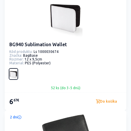
BG940 Sublimation Wallet
Kód produktu:
Ls 1000030674
Značka:
BagBase
Rozmer:
12 x 9,5cm
Material:
PES (Polyester)
52 ks (do 3-5 dnů)
6
67€
Do košíka
2 dni