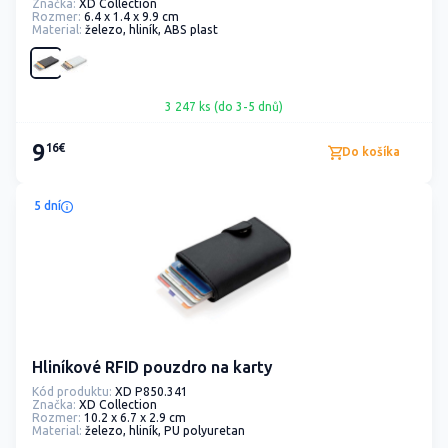
Značka:
XD Collection
Rozmer:
6.4 x 1.4 x 9.9 cm
Material:
železo, hliník, ABS plast
3 247 ks (do 3-5 dnů)
9
16€
Do košíka
5 dní
Hliníkové RFID pouzdro na karty
Kód produktu:
XD P850.341
Značka:
XD Collection
Rozmer:
10.2 x 6.7 x 2.9 cm
Material:
železo, hliník, PU polyuretan