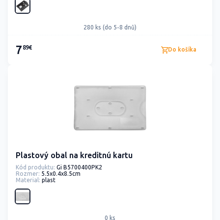
280 ks (do 5-8 dnů)
7
89€
Do košíka
Plastový obal na kreditnú kartu
Kód produktu:
Gi B5700400PK2
Rozmer:
5.5x0.4x8.5cm
Material:
plast
0 ks