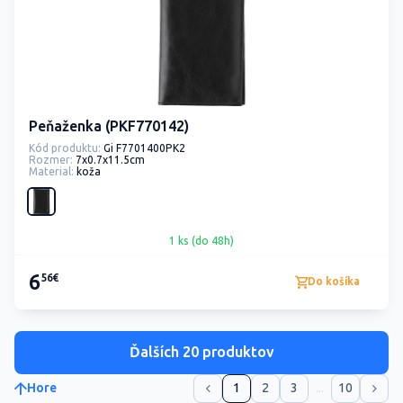
Peňaženka (PKF770142)
Kód produktu:
Gi F7701400PK2
Rozmer:
7x0.7x11.5cm
Material:
koža
1 ks (do 48h)
6
56€
Do košíka
Ďalších 20 produktov
Hore
1
2
3
...
10