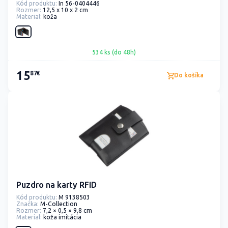
Kód produktu:
In 56-0404446
Rozmer:
12,5 x 10 x 2 cm
Material:
koža
534 ks (do 48h)
15
87€
Do košíka
Puzdro na karty RFID
Kód produktu:
M 9138503
Značka:
M-Collection
Rozmer:
7,2 × 0,5 × 9,8 cm
Material:
koža imitácia