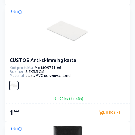
2 dni
CUSTOS Anti-skimming karta
Kód produktu:
Mo MO9751-06
Rozmer:
8.5X5.5 CM
Material:
plast, PVC polyvinylchlorid
19 192 ks (do 48h)
1
64€
Do košíka
5 dní