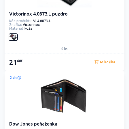
Victorinox 4.0873.L puzdro
Kód produktu:
Vi 4.0873.L
Značka:
Victorinox
Material:
koža
0 ks
21
68€
Do košíka
2 dni
Dow Jones peňaženka