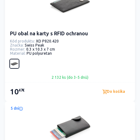
PU obal na karty s RFID ochranou
Kód produktu:
XD P820.420
Značka:
Swiss Peak
Rozmer:
0.3 x 10.3 x 7 cm
Material:
PU polyuretan
2 132 ks (do 3-5 dnů)
10
47€
Do košíka
5 dní