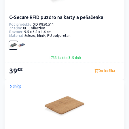
C-Secure RFID puzdro na karty a peňaženka
Kód produktu:
XD P850.511
Značka:
XD Collection
Rozmer:
9.5 x 6.8 x 1.6 cm
Material:
železo, hliník, PU polyuretan
1 733 ks (do 3-5 dní)
39
42€
Do košíka
5 dní