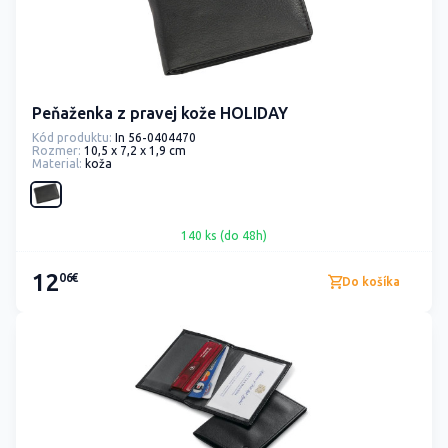
Peňaženka z pravej kože HOLIDAY
Kód produktu:
In 56-0404470
Rozmer:
10,5 x 7,2 x 1,9 cm
Material:
koža
140 ks (do 48h)
12
06€
Do košíka