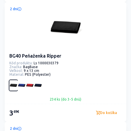
2 dni
BG40 Peňaženka Ripper
Kód produktu:
Ls 1000030379
Značka:
BagBase
Veľkosť:
9 x 13 cm
Material:
PES (Polyester)
234 ks (do 3-5 dnů)
3
69€
Do košíka
2 dni