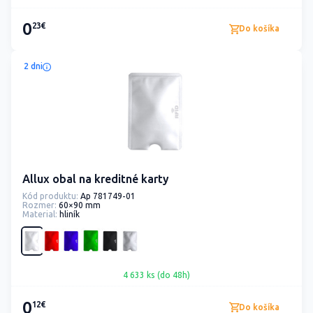
0
23€
Do košíka
2 dni
Allux obal na kreditné karty
Kód produktu:
Ap 781749-01
Rozmer:
60×90 mm
Material:
hliník
4 633 ks (do 48h)
0
12€
Do košíka