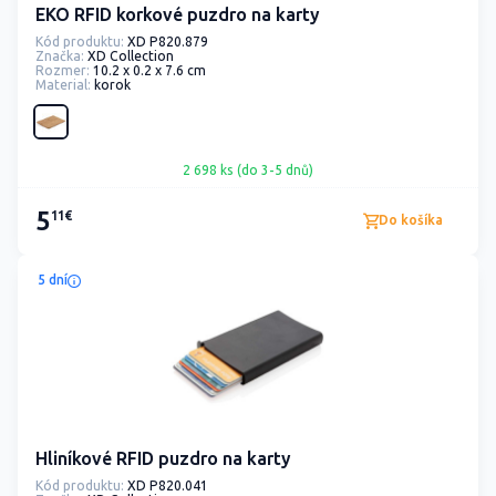
EKO RFID korkové puzdro na karty
Kód produktu:
XD P820.879
Značka:
XD Collection
Rozmer:
10.2 x 0.2 x 7.6 cm
Material:
korok
2 698 ks (do 3-5 dnů)
5
11€
Do košíka
5 dní
Hliníkové RFID puzdro na karty
Kód produktu:
XD P820.041