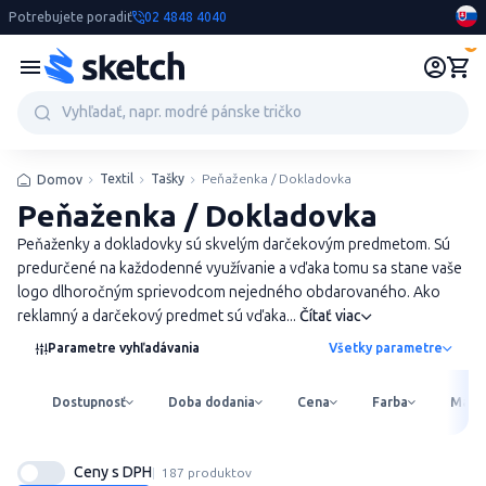
Potrebujete poradiť
02 4848 4040
0
Textil
Tašky
Peňaženka / Dokladovka
Domov
Peňaženka / Dokladovka
Peňaženky a dokladovky sú skvelým darčekovým predmetom. Sú
predurčené na každodenné využívanie a vďaka tomu sa stane vaše
logo dlhoročným sprievodcom nejedného obdarovaného. Ako
reklamný a darčekový predmet sú vďaka...
Čítať viac
Parametre vyhľadávania
Všetky parametre
Dostupnosť
Doba dodania
Cena
Farba
Mater
Ceny s DPH
187 produktov