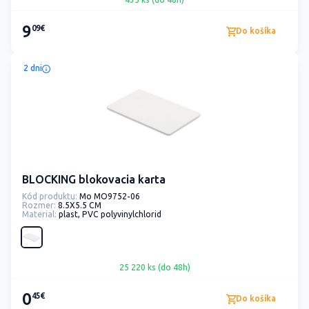
9
09€
Do košíka
2 dni
BLOCKING blokovacia karta
Kód produktu:
Mo MO9752-06
Rozmer:
8.5X5.5 CM
Material:
plast, PVC polyvinylchlorid
25 220 ks (do 48h)
0
45€
Do košíka