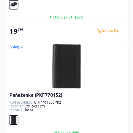
5 450 ks (do 3-5 dní)
19
73€
Do košíka
5 dní
Peňaženka (PKF770152)
Kód produktu:
Gi F7701500PK2
Rozmer:
7x1.5x11cm
Material:
koža
435 ks (do 48h)