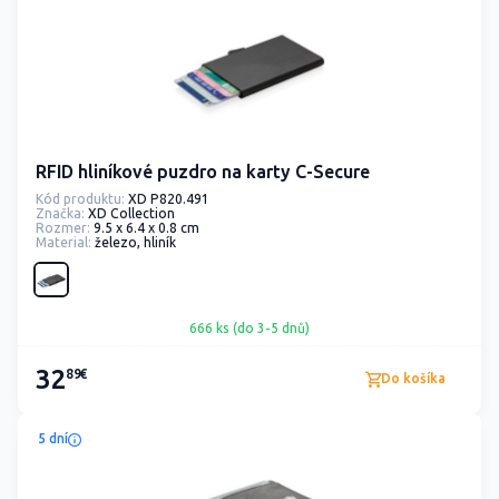
RFID hliníkové puzdro na karty C-Secure
Kód produktu:
XD P820.491
Značka:
XD Collection
Rozmer:
9.5 x 6.4 x 0.8 cm
Material:
železo, hliník
666 ks (do 3-5 dnů)
32
89€
Do košíka
5 dní