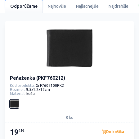
Odporúčame
Najnovšie
Najlacnejšie
Najdrahšie
Peňaženka (PKF760212)
Kód produktu:
Gi F7602100PK2
Rozmer:
9.5x1.2x12cm
Material:
koža
0 ks
19
41€
Do košíka