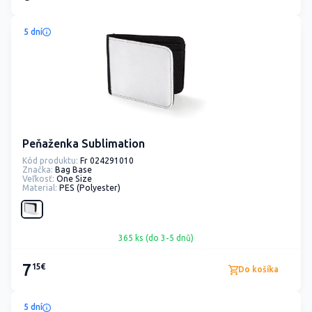
5 dní
Peňaženka Sublimation
Kód produktu:
Fr 024291010
Značka:
Bag Base
Veľkosť:
One Size
Material:
PES (Polyester)
365 ks (do 3-5 dnů)
7
15€
Do košíka
5 dní