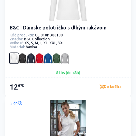
B&C | Dámske polotričko s dlhým rukávom
Kód produktu:
CC 010I1300100
Značka:
B&C Collection
Veľkosť:
XS, S, M, L, XL, XXL, 3XL
Material:
bavlna
81 ks (do 48h)
12
67€
Do košíka
5 dní