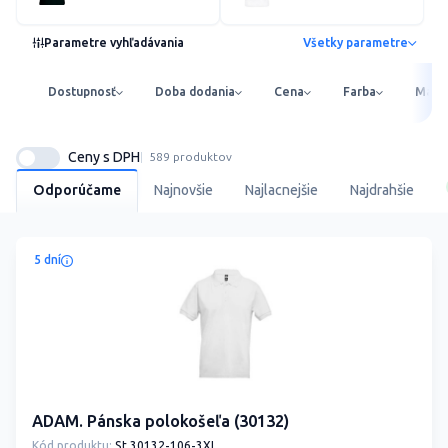
Parametre vyhľadávania
Všetky parametre
Dostupnosť
Doba dodania
Cena
Farba
Mater
Ceny s DPH
589 produktov
Odporúčame
Najnovšie
Najlacnejšie
Najdrahšie
5 dní
ADAM. Pánska polokošeľa (30132)
Kód produktu:
St 30132-106-3XL