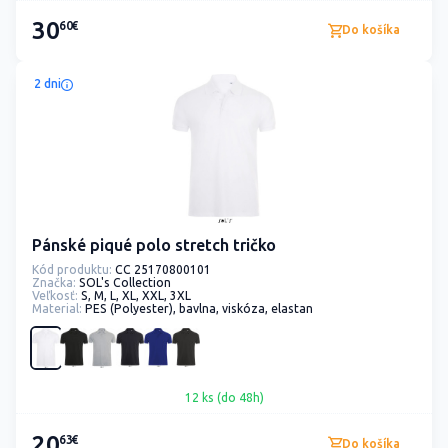
30
60€
Do košíka
2 dni
Pánské piqué polo stretch tričko
Kód produktu:
CC 25170800101
Značka:
SOL's Collection
Veľkosť:
S, M, L, XL, XXL, 3XL
Material:
PES (Polyester), bavlna, viskóza, elastan
12 ks (do 48h)
20
63€
Do košíka