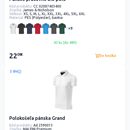
Kód produktu:
CC 02087403400
Značka:
James & Nicholson
Veľkosť:
XS, S, M, L, XL, XXL, 3XL, 4XL, 5XL, 6XL
Material:
PES (Polyester), bavlna
+9
42 ks (do 48h)
22
08€
Do košíka
2 dni
Polokošeľa pánska Grand
Kód produktu:
Ad 2590013
Značka:
MALFINI Premium