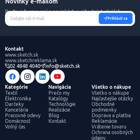
Novinky e-mailom
Buďte informovaní o novinkách a výhodných akciách.
Prihlásiť sa
Kontakt
www.sketch.sk
www.sketchreklama.sk
02 4848 4040
info@sketch.sk
Kategórie
Navigácia
Všetko o nákupe
Textil
Prečo my
Všetko o nákupe
Elektronika
Katalógy
Najčastejšie otázky
Darčeky
Technológie
Obchodné
Kancelária
Realizácie
podmienky
Pracovné odevy
Blog
Doprava a platba
Domácnosť
Kontakt
Reklamácie
Voľný čas
Vrátenie tovaru
Ochrana osobných
údajov