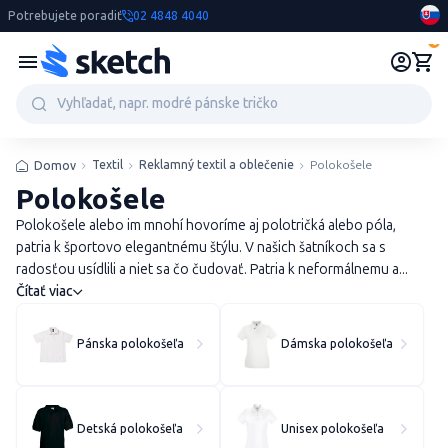
Potrebujete poradiť
02 4848 4040
0
Textil
Reklamný textil a oblečenie
Polokošele
Domov
Polokošele
Polokošele alebo im mnohí hovoríme aj polotričká alebo póla,
patria k športovo elegantnému štýlu. V našich šatníkoch sa s
radosťou usídlili a niet sa čo čudovať. Patria k neformálnemu a...
Čítať viac
Pánska polokošeľa
Dámska polokošeľa
Detská polokošeľa
Unisex polokošeľa