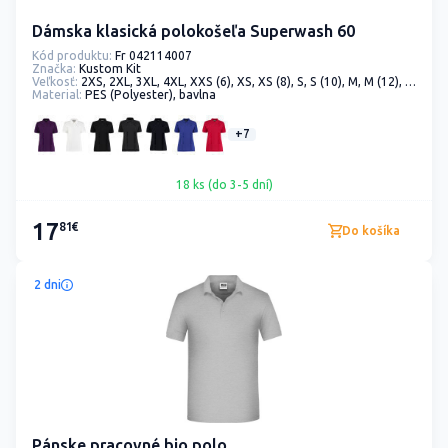
Dámska klasická polokošeľa Superwash 60
Kód produktu:
Fr 042114007
Značka:
Kustom Kit
Veľkosť:
2XS, 2XL, 3XL, 4XL, XXS (6), XS, XS (8), S, S (10), M, M (12), L, L (14), XL, XL (16), 2XS (6), 2XL (18), 3XL (20), 4XL (22), 5XL (24)
Material:
PES (Polyester), bavlna
+7
18 ks (do 3-5 dní)
17
81€
Do košíka
2 dni
Pánske pracovné bio polo