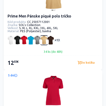
Prime Men Pánske piqué polo tričko
Kód produktu:
CC 25057112001
Značka:
SOL's Collection
Veľkosť:
S, M, L, XL, XXL, 3XL, 4XL, 5XL
Material:
PES (Polyester), bavlna
+13
34 ks (do 48h)
12
83€
Do košíka
5 dní