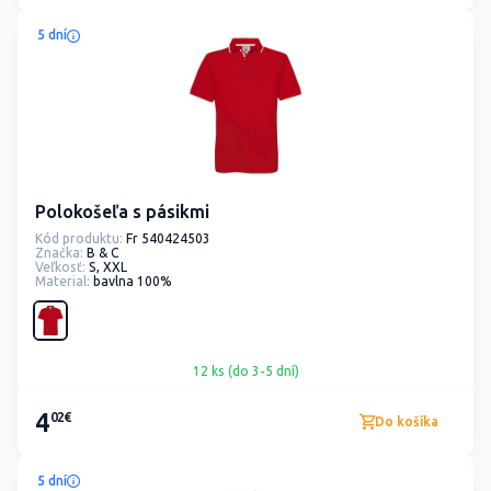
5 dní
Polokošeľa s pásikmi
Kód produktu:
Fr 540424503
Značka:
B & C
Veľkosť:
S, XXL
Material:
bavlna 100%
12 ks (do 3-5 dní)
4
02€
Do košíka
5 dní