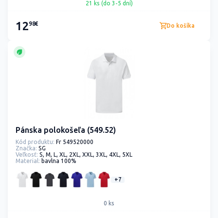
21 ks (do 3-5 dní)
12
98€
Do košíka
Pánska polokošeľa (549.52)
Kód produktu:
Fr 549520000
Značka:
SG
Veľkosť:
S, M, L, XL, 2XL, XXL, 3XL, 4XL, 5XL
Material:
bavlna 100%
+7
0 ks