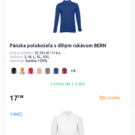
Pánska polokošeľa s dlhým rukávom BERN
Kód produktu:
St 30141-114-L
Veľkosť:
S, M, L, XL, XXL
Material:
bavlna 100%
+4
2 618 ks (do 3-5 dní)
17
58€
Do košíka
2 dni