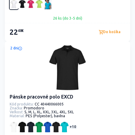
26 ks (do 3-5 dní)
22
48€
Do košíka
2 dni
Pánske pracovné polo EXCD
Kód produktu:
CC 40440066005
Značka:
Promodoro
Veľkosť:
S, M, L, XL, XXL, 3XL, 4XL, 5XL
Material:
PES (Polyester), bavlna
+10