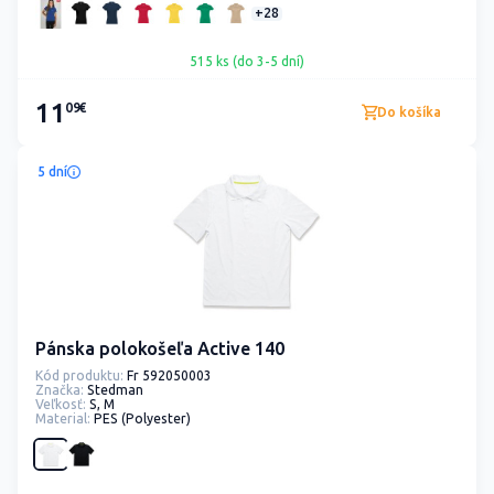
+28
515 ks (do 3-5 dní)
11
09€
Do košíka
5 dní
Pánska polokošeľa Active 140
Kód produktu:
Fr 592050003
Značka:
Stedman
Veľkosť:
S, M
Material:
PES (Polyester)