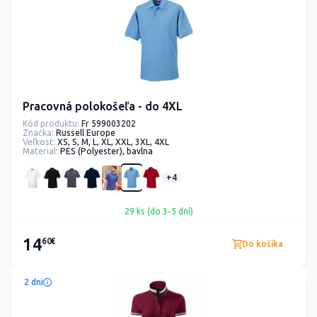
Pracovná polokošeľa - do 4XL
Kód produktu:
Fr 599003202
Značka:
Russell Europe
Veľkosť:
XS, S, M, L, XL, XXL, 3XL, 4XL
Material:
PES (Polyester), bavlna
+4
29 ks (do 3-5 dní)
14
60€
Do košíka
2 dni