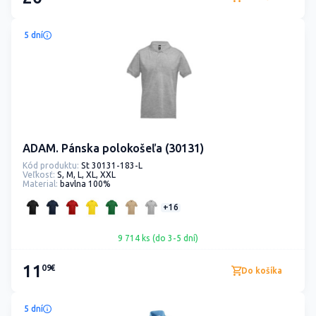
5 dní
ADAM. Pánska polokošeľa (30131)
Kód produktu:
St 30131-183-L
Veľkosť:
S, M, L, XL, XXL
Material:
bavlna 100%
+16
9 714 ks (do 3-5 dní)
11
09€
Do košíka
5 dní