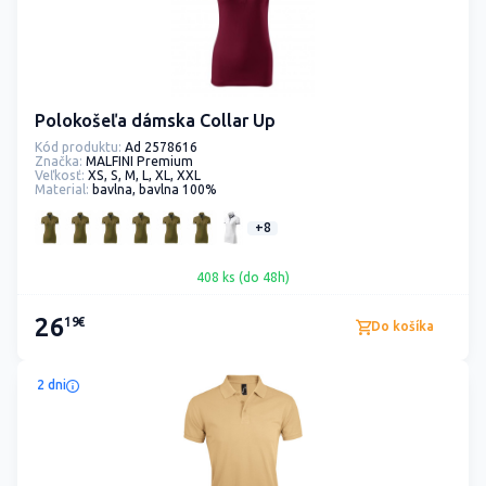
Polokošeľa dámska Collar Up
Kód produktu:
Ad 2578616
Značka:
MALFINI Premium
Veľkosť:
XS, S, M, L, XL, XXL
Material:
bavlna, bavlna 100%
+8
408 ks (do 48h)
26
19€
Do košíka
2 dni