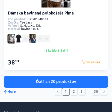
Dámska bavlnená polokošeľa Pima
Kód produktu:
Fr 585540003
Značka:
Tee Jays
Veľkosť:
S, M, L, XL, 2XL
Material:
bavlna 100%
11 ks (do 3-5 dní)
38
90€
Do košíka
Ďalších 20 produktov
Hore
1
2
3
...
30