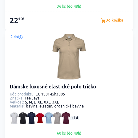
36 ks (do 48h)
22
19€
Do košíka
2 dni
Dámske luxusné elastické polo tričko
Kód produktu:
CC 180145h3005
Značka:
Tee Jays
Veľkosť:
S, M, L, XL, XXL, 3XL
Material:
bavlna, elastan, organická bavlna
+14
60 ks (do 48h)