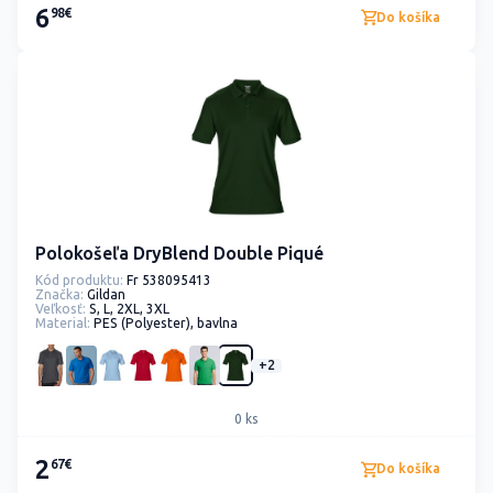
6
98€
Do košíka
Polokošeľa DryBlend Double Piqué
Kód produktu:
Fr 538095413
Značka:
Gildan
Veľkosť:
S, L, 2XL, 3XL
Material:
PES (Polyester), bavlna
+2
0 ks
2
67€
Do košíka