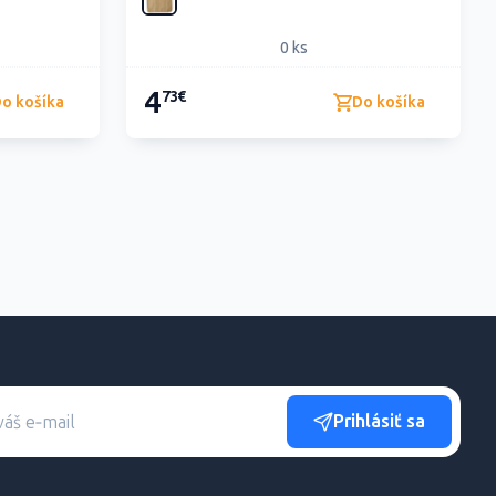
0 ks
4
73€
o košíka
Do košíka
Prihlásiť sa