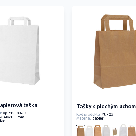
apierová taška
Tašky s plochým uchom
:
Ap 718509-01
Kód produktu:
Pt - 25
×360×100 mm
Material:
papier
ier