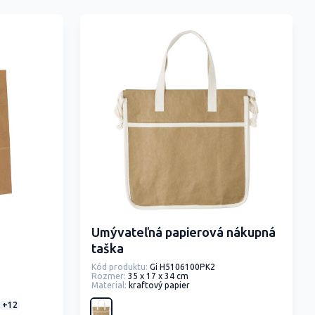
Umývateľná papierová nákupná
taška
Kód produktu:
Gi H5106100PK2
Rozmer:
35 x 17 x 34 cm
Material:
kraftový papier
+12