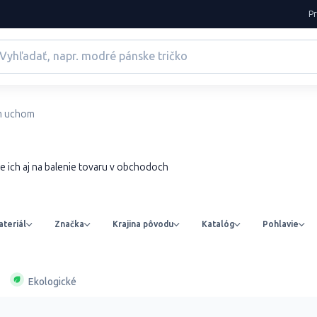
P
m uchom
e ich aj na balenie tovaru v obchodoch
teriál
Značka
Krajina pôvodu
Katalóg
Pohlavie
Ekologické