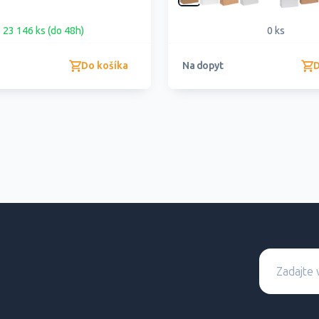
23 146 ks (do 48h)
0 ks
Do košíka
D
Na dopyt