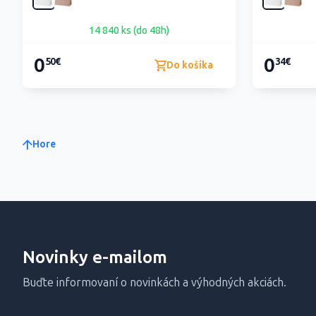
14 840 ks (do 48h)
0
0
50€
34€
Do košíka
Hore
Novinky e-mailom
Buďte informovaní o novinkách a výhodných akciách.