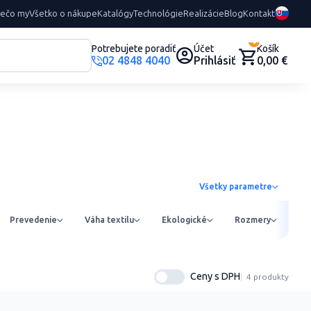
rečo my
Všetko o nákupe
Katalógy
Technológie
Realizácie
Blog
Kontakt
0
Potrebujete poradiť
Účet
Košík
02 4848 4040
Prihlásiť
0,00 €
Všetky parametre
Prevedenie
Váha textilu
Ekologické
Rozmery
Ob
Ceny s DPH
4 produkty