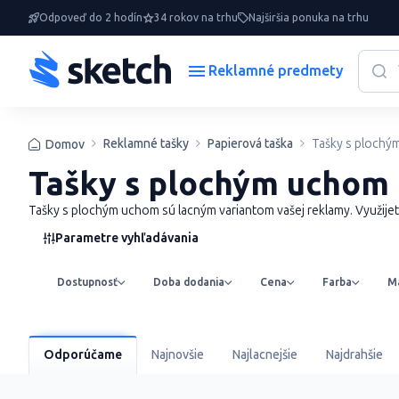
Odpoveď do 2 hodín
34 rokov na trhu
Najširšia ponuka na trhu
Reklamné predmety
Reklamné tašky
Papierová taška
Tašky s plochý
Domov
Tašky s plochým uchom
Tašky s plochým uchom sú lacným variantom vašej reklamy. Využijet
Parametre vyhľadávania
Dostupnosť
Doba dodania
Cena
Farba
Ma
Odporúčame
Najnovšie
Najlacnejšie
Najdrahšie