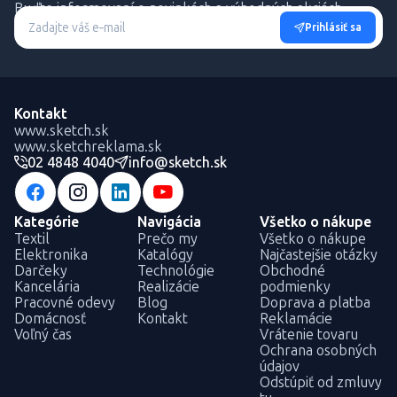
Buďte informovaní o novinkách a výhodných akciách.
Prihlásiť sa
Kontakt
www.sketch.sk
www.sketchreklama.sk
02 4848 4040
info@sketch.sk
Kategórie
Navigácia
Všetko o nákupe
Textil
Prečo my
Všetko o nákupe
Elektronika
Katalógy
Najčastejšie otázky
Darčeky
Technológie
Obchodné
Kancelária
Realizácie
podmienky
Pracovné odevy
Blog
Doprava a platba
Domácnosť
Kontakt
Reklamácie
Voľný čas
Vrátenie tovaru
Ochrana osobných
údajov
Odstúpiť od zmluvy