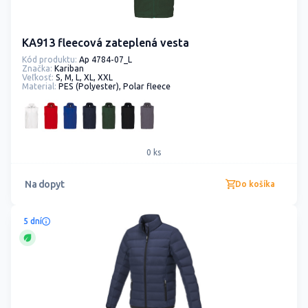
KA913 fleecová zateplená vesta
Kód produktu:
Ap 4784-07_L
Značka:
Kariban
Veľkosť:
S, M, L, XL, XXL
Material:
PES (Polyester), Polar fleece
0 ks
Na dopyt
Do košíka
5 dní