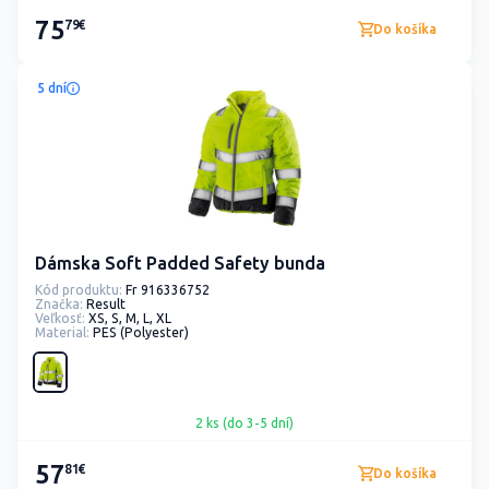
75
79€
Do košíka
5 dní
Dámska Soft Padded Safety bunda
Kód produktu:
Fr 916336752
Značka:
Result
Veľkosť:
XS, S, M, L, XL
Material:
PES (Polyester)
2 ks (do 3-5 dní)
57
81€
Do košíka