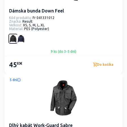
Dámska bunda Down Feel
Kód produktu:
Fr 041331012
Značka:
Result
Veľkosť:
XS, S, M, L, XL
Material:
PES (Polyester)
9 ks (do 3-5 dní)
45
83€
Do košíka
5 dní
Dlhý kabát Work-Guard Sabre