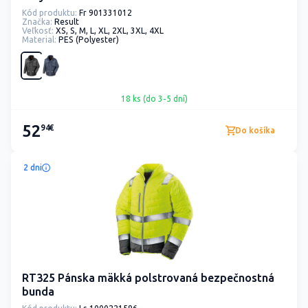
Kód produktu:
Fr 901331012
Značka:
Result
Veľkosť:
XS, S, M, L, XL, 2XL, 3XL, 4XL
Material:
PES (Polyester)
18 ks (do 3-5 dní)
52
94€
Do košíka
2 dni
RT325 Pánska mäkká polstrovaná bezpečnostná
bunda