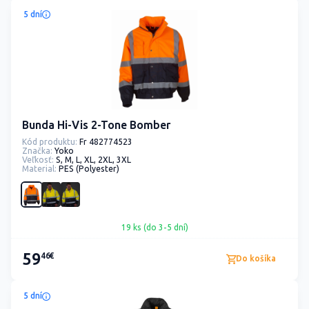
5 dní
Bunda Hi-Vis 2-Tone Bomber
Kód produktu:
Fr 482774523
Značka:
Yoko
Veľkosť:
S, M, L, XL, 2XL, 3XL
Material:
PES (Polyester)
19 ks (do 3-5 dní)
59
46€
Do košíka
5 dní