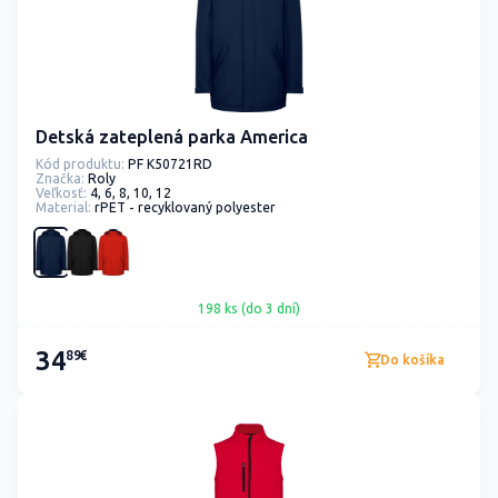
Detská zateplená parka America
Kód produktu:
PF K50721RD
Značka:
Roly
Veľkosť:
4, 6, 8, 10, 12
Material:
rPET - recyklovaný polyester
198 ks (do 3 dní)
34
89€
Do košíka