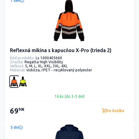
1 deň
Reflexná mikina s kapucňou X-Pro (trieda 2)
Kód produktu:
Ls 1000405660
Značka:
Regatta High Visibility
Veľkosť:
S, M, L, XL, XXL, 3XL, 4XL
Material:
viskóza, rPET - recyklovaný polyester
16 ks (do 3-5 dní)
69
90€
Do košíka
5 dní