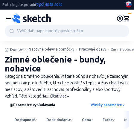
Potrebujete poradiť
02 4848 4040
0
Pracovné odevy a pomôcky
Pracovné odevy
Zimné oblečen
Domov
Zimné oblečenie - bundy,
nohavice
Kategória zimného oblečenia, vrátane búnd a nohavíc, je zásadným
segmentom pre každého, kto chce zostať v teple počas chladných
mesiacov, a zároveň si zachovať profesionálny alebo športový
vzhľad. Táto kategória...
Čítať viac
Parametre vyhľadávania
Všetky parametre
Dostupnosť
Doba dodania
Cena
Farba
Mater