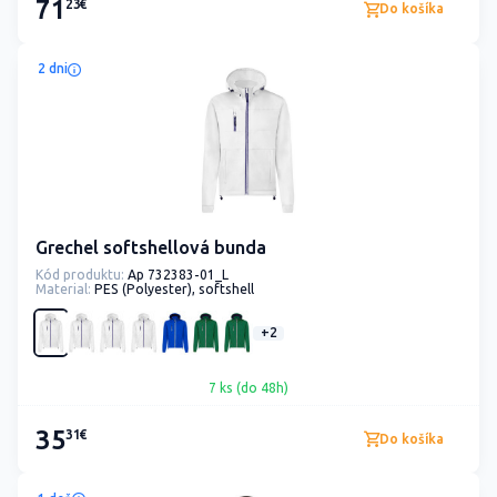
71
23€
Do košíka
2 dni
Grechel softshellová bunda
Kód produktu:
Ap 732383-01_L
Material:
PES (Polyester), softshell
+2
7 ks (do 48h)
35
31€
Do košíka