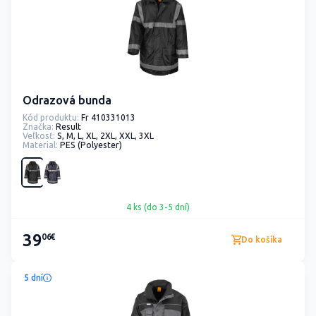
Odrazová bunda
Kód produktu:
Fr 410331013
Značka:
Result
Veľkosť:
S, M, L, XL, 2XL, XXL, 3XL
Material:
PES (Polyester)
4 ks (do 3-5 dní)
39
06€
Do košíka
5 dní