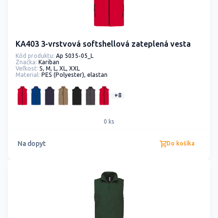
KA403 3-vrstvová softshellová zateplená vesta
Kód produktu:
Ap 5035-05_L
Značka:
Kariban
Veľkosť:
S, M, L, XL, XXL
Material:
PES (Polyester), elastan
+8
0 ks
Na dopyt
Do košíka