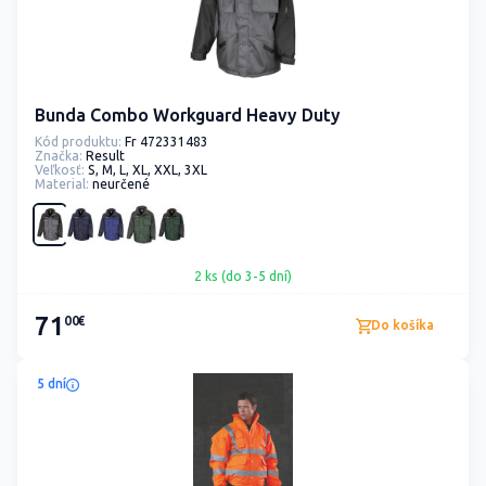
Bunda Combo Workguard Heavy Duty
Kód produktu:
Fr 472331483
Značka:
Result
Veľkosť:
S, M, L, XL, XXL, 3XL
Material:
neurčené
2 ks (do 3-5 dní)
71
00€
Do košíka
5 dní