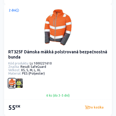
2 dni
RT325F Dámska mäkká polstrovaná bezpečnostná
bunda
Kód produktu:
Ls 1000221610
Značka:
Result SafeGuard
Veľkosť:
XS, S, M, L, XL
Material:
PES (Polyester)
6 ks (do 3-5 dní)
55
83€
Do košíka