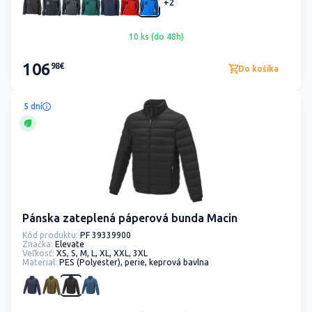
+2
10 ks (do 48h)
106
98€
Do košíka
5 dní
Pánska zateplená páperová bunda Macin
Kód produktu:
PF 39339900
Značka:
Elevate
Veľkosť:
XS, S, M, L, XL, XXL, 3XL
Material:
PES (Polyester), perie, keprová bavlna