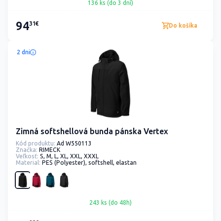
136 ks (do 3 dní)
94
31€
Do košíka
2 dni
Zimná softshellová bunda pánska Vertex
Kód produktu:
Ad W550113
Značka:
RIMECK
Veľkosť:
S, M, L, XL, XXL, XXXL
Material:
PES (Polyester), softshell, elastan
243 ks (do 48h)