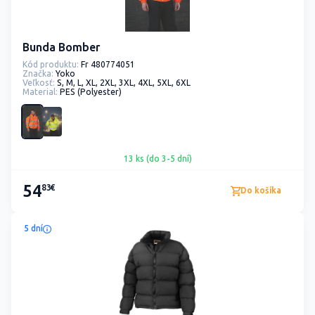
Bunda Bomber
Kód produktu:
Fr 480774051
Značka:
Yoko
Veľkosť:
S, M, L, XL, 2XL, 3XL, 4XL, 5XL, 6XL
Material:
PES (Polyester)
13 ks (do 3-5 dní)
54
83€
Do košíka
5 dní