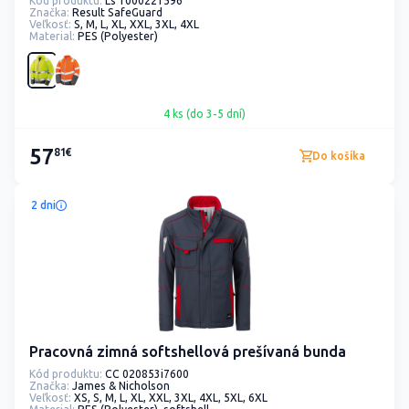
Kód produktu:
Ls 1000221596
Značka:
Result SafeGuard
Veľkosť:
S, M, L, XL, XXL, 3XL, 4XL
Material:
PES (Polyester)
4 ks (do 3-5 dní)
57
81€
Do košíka
2 dni
Pracovná zimná softshellová prešívaná bunda
Kód produktu:
CC 020853i7600
Značka:
James & Nicholson
Veľkosť:
XS, S, M, L, XL, XXL, 3XL, 4XL, 5XL, 6XL