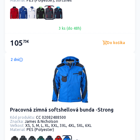
Material:
PES (Polyester), softshell
3 ks (do 48h)
105
73€
Do košíka
2 dni
Pracovná zimná softshellová bunda -Strong
Kód produktu:
CC 02082488500
Značka:
James & Nicholson
Veľkosť:
XS, S, M, L, XL, XXL, 3XL, 4XL, 5XL, 6XL
Material:
PES (Polyester)