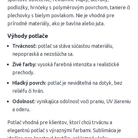
podložky, hrnčeky s polymérovým povrchom, taniere či
plechovky s bielym povlakom. Nie je vhodná pre
prírodné materiály, ako je bavlna alebo juta.
Výhody potlače
Trvácnosť:
potlač sa stáva súčasťou materiálu,
nepopraská a nezošúcha sa.
Živé farby:
vysoká farebná intenzita a realistické
prechody.
Hladký povrch:
potlač je neviditeľná na dotyk, bez
reliéfu či hrán.
Odolnosť:
vynikajúca odolnosť voči praniu, UV žiareniu
a oderu.
Potlač vhodná pre klientov, ktorí chcú trvácnu a
elegantnú potlač s výraznými farbami. Sublimácia je