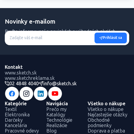
Novinky e-mailom
Buďte informovaní o novinkách a výhodných akciách.
Prihlásiť sa
Kontakt
www.sketch.sk
www.sketchreklama.sk
02 4848 4040
info@sketch.sk
Kategórie
Navigácia
Všetko o nákupe
Textil
Prečo my
Všetko o nákupe
Elektronika
Katalógy
Najčastejšie otázky
Darčeky
Technológie
Obchodné
Kancelária
Realizácie
podmienky
Pracovné odevy
Blog
Doprava a platba