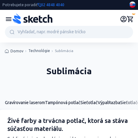
Potrebujete poradiť
02 4848 4040
0
Technológie
Sublimácia
Domov
Sublimácia
Gravírovanie laserom
Tampónová potlač
Sieťotlač
Výpal
Razba
Sieťotlač
Živé farby a trvácna potlač, ktorá sa stáva
súčasťou materiálu.