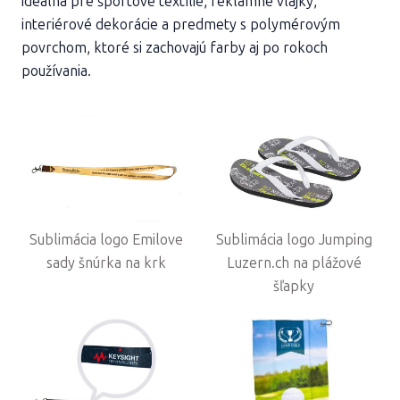
ideálna pre športové textílie, reklamné vlajky,
interiérové dekorácie a predmety s polymérovým
povrchom, ktoré si zachovajú farby aj po rokoch
používania.
Sublimácia logo Emilove
Sublimácia logo Jumping
sady šnúrka na krk
Luzern.ch na plážové
šľapky