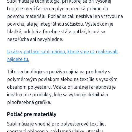
Sublimácia je technológia, pri ktorej sa pri vysokej
teplote mení farba na plyn a preniká priamo do
povrchu materiálu. Potlač sa tak nestáva len vrstvou na
povrchu, ale jej integrálnou súčasťou. Výsledkom je
hladká, odolná a farebne stála potlač, ktorá sa
nezošúcha ani nevybledne.
Ukážky potlače sublimáciou, ktoré sme už realizovali,
nájdete tu.
Táto technológia sa používa najmä na predmety s
polymérovým povlakom alebo na textílie s vysokým
obsahom polyesteru. Vďaka brilantnej farebnosti je
ideálna pre produkty, kde sa vyžaduje detailná a
plnofarebná grafika.
Potlač pre materiály
Sublimácia je vhodná pre polyesterové textílie,
športové oblečenie, reklamné vlajky, uteráky,