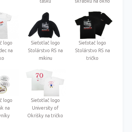
tašku
škrabku na okno
ač logo
Sieťotlač logo
Sieťotač logo
dec na
Stolárstvo RS na
Stolárstvo RS na
čko
mikinu
tričko
ač logo
Sieťotlač logo
ák na
University of
vníky
Okrišky na tričko