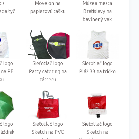
is
Move on na
Múzea mesta
cia tyč
papierovú tašku
Bratislavy na
bavlnený vak
ač logo
Sieťotlač logo
Sieťotlač logo
na PE
Party catering na
Pláž 33 na tričko
ku
zásteru
ač logo
Sieťotlač logo
Sieťotlač logo
dáždnik
Sketch na PVC
Sketch na