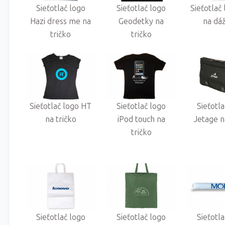
Sieťotlač logo
Sieťotlač logo
Sieťotlač
Hazi dress me na
Geodetky na
na dá
tričko
tričko
Sieťotlač logo HT
Sieťotlač logo
Sieťotl
na tričko
iPod touch na
Jetage n
tričko
Sieťotlač logo
Sieťotlač logo
Sieťotl