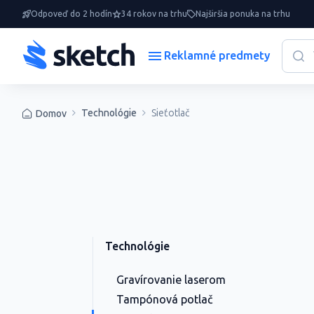
Odpoveď do 2 hodín
34 rokov na trhu
Najširšia ponuka na trhu
Reklamné predmety
Technológie
Sieťotlač
Domov
Technológie
Gravírovanie laserom
Tampónová potlač