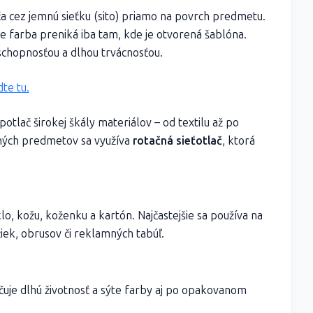
láča cez jemnú sieťku (sito) priamo na povrch predmetu.
kže farba preniká iba tam, kde je otvorená šablóna.
schopnosťou a dlhou trvácnosťou.
te tu.
otlač širokej škály materiálov – od textilu až po
ených predmetov sa využíva
rotačná sieťotlač
, ktorá
klo, kožu, koženku a kartón. Najčastejšie sa používa na
žiek, obrusov či reklamných tabúľ.
čuje dlhú životnosť a sýte farby aj po opakovanom