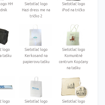
 logo HH
Sieťotlač logo
Sieťotlač logo
ždnik
Hazi dress me na
iPod na tričko
tričko 2
ač logo
Sieťotlač logo
Sieťotlač logo
a tašku
Kerkosand na
Komunitné
papierovu tašku
centrum Kopčany
na tašku
ač logo
Sieťotlač logo
Sieťotlač logo