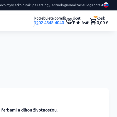
rečo my
Všetko o nákupe
Katalógy
Technológie
Realizácie
Blog
Kontakt
0
Potrebujete poradiť
Účet
Košík
02 4848 4040
Prihlásiť
0,00 €
 farbami a dlhou životnosťou.