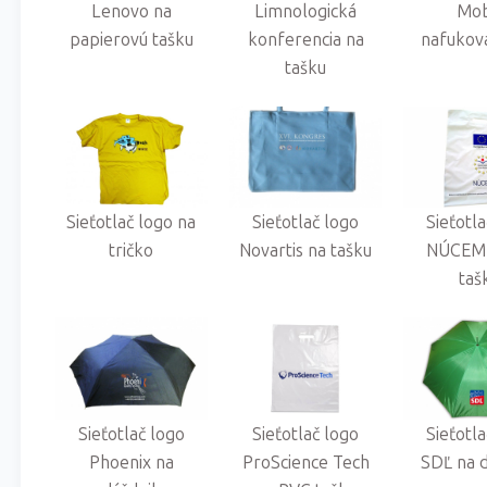
Lenovo na
Limnologická
Mob
papierovú tašku
konferencia na
nafukova
tašku
Sieťotlač logo na
Sieťotlač logo
Sieťotl
tričko
Novartis na tašku
NÚCEM 
taš
Sieťotlač logo
Sieťotlač logo
Sieťotl
Phoenix na
ProScience Tech
SDĽ na 