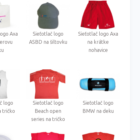
 logo Axa
Sieťotlač logo
Sieťotlač logo Axa
ierovu
ASBD na šiltovku
na krátke
ku
nohavice
ač logo
Sieťotlač logo
Sieťotlač logo
 tričko
Beach open
BMW na deku
series na tričko