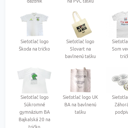
dáždnik
na PVC tašku
Sieťotlač logo
Sieťotlač logo
Sieťotl
Škoda na tričko
Slovart na
Som ve
bavlnenú tašku
tri
Sieťotlač logo
Sieťotlač logo UK
Sieťotl
Súkromné
BA na bavlnenú
Záhor
gymnázium BA
tašku
podpi
Bajkalská 20 na
tričko