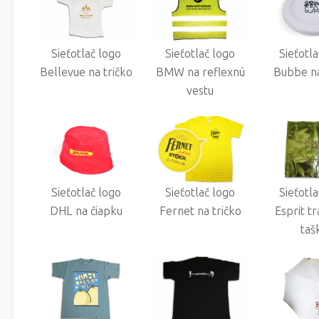
Sieťotlač logo
Sieťotlač logo
Sieťotl
Bellevue na tričko
BMW na reflexnú
Bubbe na
vestu
Sieťotlač logo
Sieťotlač logo
Sieťotl
DHL na čiapku
Fernet na tričko
Esprit t
taš