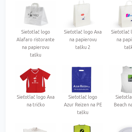
Sieťotlač logo
Sieťotlač logo Axa
Sieťotlač
Alafaro ristorante
na papierovu
na pap
na papierovu
tašku 2
taš
tašku
Sieťotlač logo Axa
Sieťotlač logo
Sieťotl
na tričko
Azur Reizen na PE
Beach na
tašku