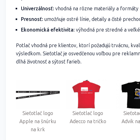
Univerzálnosť:
vhodná na rôzne materiály a formáty 
Presnosť:
umožňuje ostré línie, detaily a čisté prech
Ekonomická efektivita:
výhodná pre stredné a veľké
Potlač vhodná pre klientov, ktorí požadujú trvácnu, kva
výsledkom. Sieťotlač je osvedčenou voľbou pre reklamné
dlhá životnosť a sýtosť farieb.
Sieťotlač logo
Sieťotlač logo
Sieťota
Apple na šnúrku
Adecco na tričko
Advik na
na krk