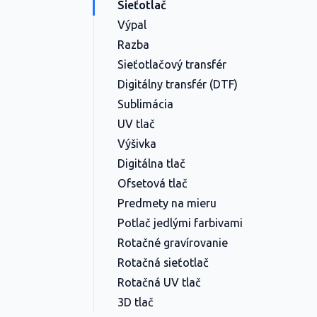
Sieťotlač
Výpal
Razba
Sieťotlačový transfér
Digitálny transfér (DTF)
Sublimácia
UV tlač
Výšivka
Digitálna tlač
Ofsetová tlač
Predmety na mieru
Potlač jedlými farbivami
Rotačné gravírovanie
Rotačná sieťotlač
Rotačná UV tlač
3D tlač