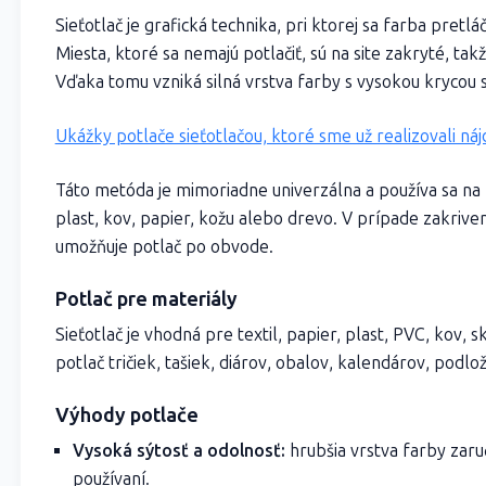
Sieťotlač je grafická technika, pri ktorej sa farba pret
Miesta, ktoré sa nemajú potlačiť, sú na site zakryté, ta
Vďaka tomu vzniká silná vrstva farby s vysokou krycou 
Ukážky potlače sieťotlačou, ktoré sme už realizovali nájd
Táto metóda je mimoriadne univerzálna a používa sa na p
plast, kov, papier, kožu alebo drevo. V prípade zakriv
umožňuje potlač po obvode.
Potlač pre materiály
Sieťotlač je vhodná pre textil, papier, plast, PVC, kov, s
potlač tričiek, tašiek, diárov, obalov, kalendárov, podlo
Výhody potlače
Vysoká sýtosť a odolnosť:
hrubšia vrstva farby zaru
používaní.