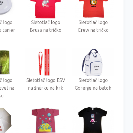
ač logo
Sietotlač logo
Sieťotlač logo
 tanier
Brusa na tričko
Crew na tričko
ač logo
Sieťotlač logo ESV
Sieťotlač logo
ravel na
na šnúrku na krk
Gorenje na batoh
ku