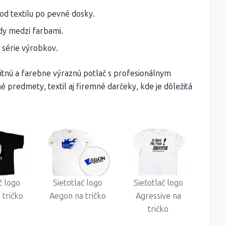
od textilu po pevné dosky.
ody medzi farbami.
 série výrobkov.
litnú a farebne výraznú potlač s profesionálnym
 predmety, textil aj firemné darčeky, kde je dôležitá
č logo
Sietotlač logo
Sieťotlač logo
 tričko
Aegon na tričko
Agressive na
tričko