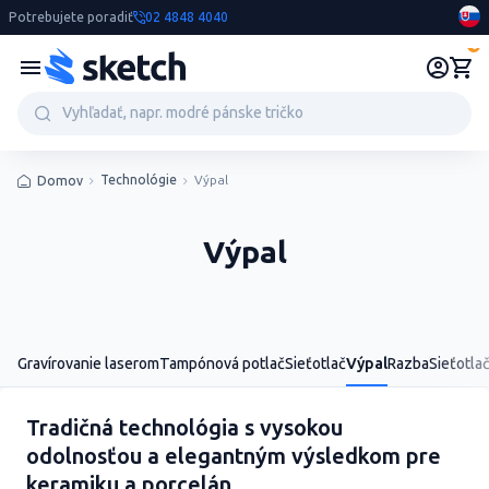
Potrebujete poradiť
02 4848 4040
0
Technológie
Výpal
Domov
Výpal
Gravírovanie laserom
Tampónová potlač
Sieťotlač
Výpal
Razba
Sieťotla
Tradičná technológia s vysokou
odolnosťou a elegantným výsledkom pre
keramiku a porcelán.