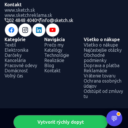
Kontakt
www.sketch.sk
www.sketchreklama.sk
02 4848 4040
info@sketch.sk
Kategórie
Navigácia
Všetko o nákupe
Textil
Prečo my
Všetko o nákupe
Elektronika
Katalógy
Najčastejšie otázky
Darčeky
Technológie
Obchodné
Kancelária
Realizácie
podmienky
Pracovné odevy
Blog
Doprava a platba
Domácnosť
Kontakt
Reklamácie
Voľný čas
Vrátenie tovaru
Ochrana osobných
údajov
Odstúpiť od zmluvy
tu
Vytvoriť rýchly dopyt