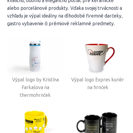
kvalitnú, odolnú a elegantnú potlač pre keramické
alebo porcelánové produkty. Vďaka svojej trvácnosti a
vzhľadu je výpal ideálny na dlhodobé firemné darčeky,
gastro vybavenie či prémiové reklamné predmety.
Výpal logo by Kristína
Výpal logo Expres kuriér
Farkašova na
na hrnček
thermohrnček