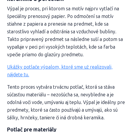
Výpal je proces, pri ktorom sa motív najprv vytlačí na
špeciálny prenosový papier. Po odmočení sa motív
stiahne z papiera a prenesie na predmet, kde sa
starostlivo vyhladí a odstránia sa vzduchové bubliny.
Takto pripravený predmet sa následne suší a potom sa
vypaľuje v peci pri vysokých teplotách, kde sa farba
vpečie priamo do glazúry predmetu.
Ukážky potlače výpalom, ktoré sme už realizovali,
nájdete tu.
Tento proces vytvára trvácnu potlač, ktorá sa stáva
súčasťou materiálu – nezošúcha sa, nevybledne a je
odolná voči vode, umývaniu aj teplu. Výpal je ideálny pre
predmety, ktoré sa často používajú a umývajú, ako sú
šálky, hrnčeky, taniere či iná drobná keramika.
Potlač pre materiály