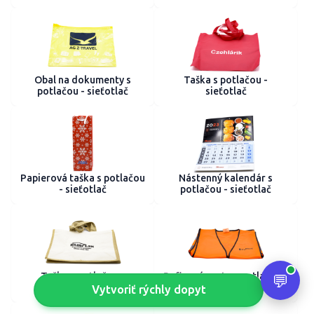
Obal na dokumenty s
Taška s potlačou -
potlačou - sieťotlač
sieťotlač
Papierová taška s potlačou
Nástenný kalendár s
- sieťotlač
potlačou - sieťotlač
Taška s potlačou -
Reflexná vesta s potlačou -
sieťotlač
sieťotlač
Vytvoriť rýchly dopyt