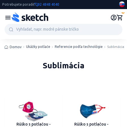
Potrebujete poradiť
02 4848 4040
0
Ukážky potlače
Referencie podľa technológie
Sublimácia
Domov
Sublimácia
Rúško s potlačou -
Rúško s potlačou -