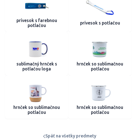
prívesok s farebnou
prívesok s potlačou
potlačou
sublimačný hrnček s
hrnček so sublimačnou
potlačou loga
potlačou
hrnček so sublimačnou
hrnček so sublimačnou
potlačou
potlačou
Späť na všetky predmety