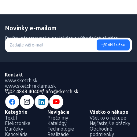
Novinky e-mailom
Buďte informovaní o novinkách a výhodných akciách.
Prihlásiť sa
Kontakt
www.sketch.sk
www.sketchreklama.sk
02 4848 4040
info@sketch.sk
Kategórie
Navigácia
Všetko o nákupe
Textil
Prečo my
Všetko o nákupe
Elektronika
Katalógy
Najčastejšie otázky
Darčeky
Technológie
Obchodné
Kancelária
Realizácie
podmienky