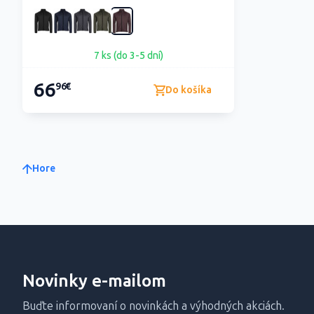
7 ks (do 3-5 dní)
66
96€
Do košíka
Hore
Novinky e-mailom
Buďte informovaní o novinkách a výhodných akciách.