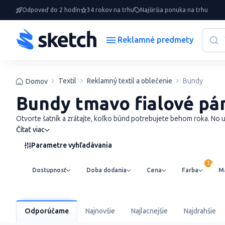
Odpoveď do 2 hodín
34 rokov na trhu
Najširšia ponuka na trhu
Reklamné predmety
Textil
Reklamný textil a oblečenie
Bundy
Domov
Bundy tmavo fialové pá
Otvorte šatník a zrátajte, koľko búnd potrebujete behom roka. No u
Čítať viac
Parametre vyhľadávania
Dostupnosť
Doba dodania
Cena
Farba
Ma
Odporúčame
Najnovšie
Najlacnejšie
Najdrahšie