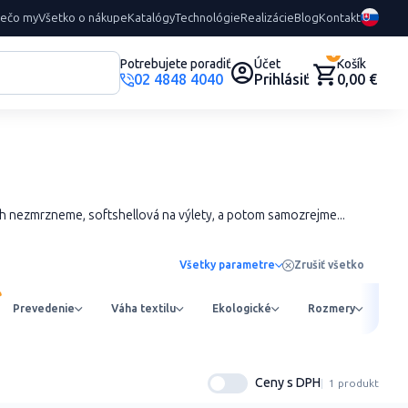
rečo my
Všetko o nákupe
Katalógy
Technológie
Realizácie
Blog
Kontakt
0
Potrebujete poradiť
Účet
Košík
02 4848 4040
Prihlásiť
0,00 €
ech nezmrzneme, softshellová na výlety, a potom samozrejme...
Všetky parametre
Zrušiť všetko
Prevedenie
Váha textilu
Ekologické
Rozmery
Ob
Ceny s DPH
1 produkt