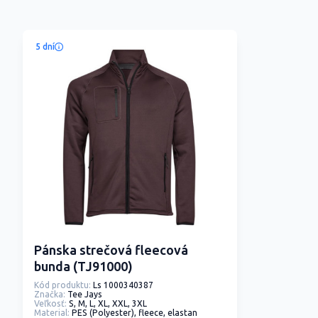
5 dní
Pánska strečová fleecová
bunda (TJ91000)
Kód produktu:
Ls 1000340387
Značka:
Tee Jays
Veľkosť:
S, M, L, XL, XXL, 3XL
Material:
PES (Polyester), fleece, elastan