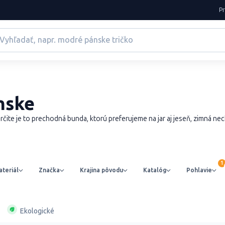
P
nske
rčite je to prechodná bunda, ktorú preferujeme na jar aj jeseň, zimná n
teriál
Značka
Krajina pôvodu
Katalóg
Pohlavie
Ekologické