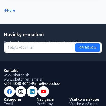
Hore
Novinky e-mailom
Buďte informovaní o novinkách a výhodných akciách.
Prihlásiť sa
Kontakt
www.sketch.sk
www.sketchreklama.sk
02 4848 4040
info@sketch.sk
Kategórie
Navigácia
Všetko o nákupe
Textil
Prečo my
Všetko o nákupe