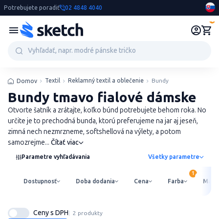
Potrebujete poradiť
02 4848 4040
0
Textil
Reklamný textil a oblečenie
Bundy
Domov
Bundy tmavo fialové dámske
Otvorte šatník a zrátajte, koľko búnd potrebujete behom roka. No
určite je to prechodná bunda, ktorú preferujeme na jar aj jeseň,
zimná nech nezmrzneme, softshellová na výlety, a potom
samozrejme...
Čítať viac
Parametre vyhľadávania
Všetky parametre
Dostupnosť
Doba dodania
Cena
Farba
Mater
Ceny s DPH
2 produkty