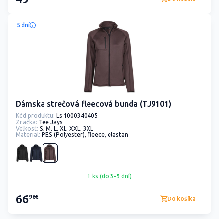
5 dní
Dámska strečová fleecová bunda (TJ9101)
Kód produktu:
Ls 1000340405
Značka:
Tee Jays
Veľkosť:
S, M, L, XL, XXL, 3XL
Material:
PES (Polyester), fleece, elastan
1 ks (do 3-5 dní)
66
96€
Do košíka