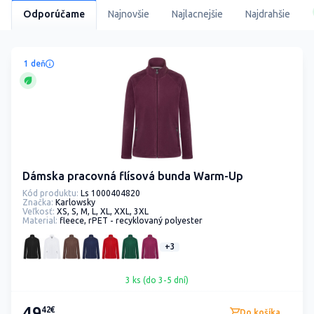
Odporúčame
Najnovšie
Najlacnejšie
Najdrahšie
1 deň
Dámska pracovná flísová bunda Warm-Up
Kód produktu:
Ls 1000404820
Značka:
Karlowsky
Veľkosť:
XS, S, M, L, XL, XXL, 3XL
Material:
fleece, rPET - recyklovaný polyester
+3
3 ks (do 3-5 dní)
49
42€
Do košíka