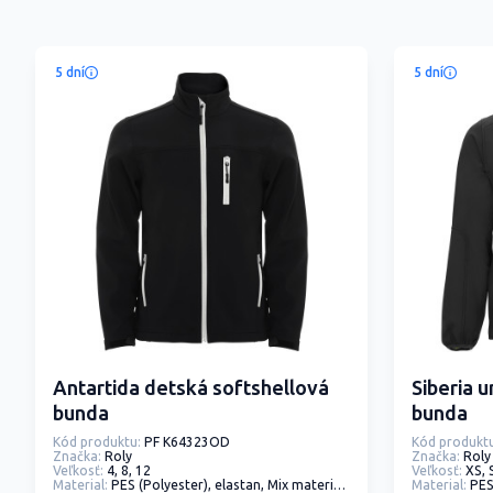
5 dní
5 dní
Antartida detská softshellová
Siberia 
bunda
bunda
Kód produktu:
PF K64323OD
Kód produktu
Značka:
Roly
Značka:
Roly
Veľkosť:
4, 8, 12
Veľkosť:
XS, 
Material:
PES (Polyester), elastan, Mix materiálov, tkanina
Material:
PES (P