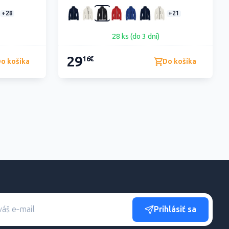
+28
+21
28 ks (do 3 dní)
29
16€
o košíka
Do košíka
Prihlásiť sa