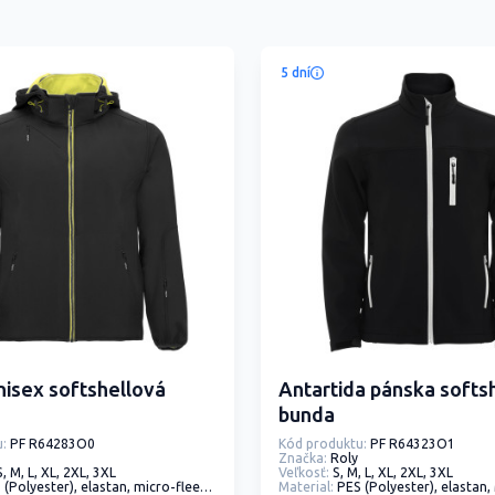
5 dní
unisex softshellová
Antartida pánska softs
bunda
:
PF R64283O0
Kód produktu:
PF R64323O1
Značka:
Roly
S, M, L, XL, 2XL, 3XL
Veľkosť:
S, M, L, XL, 2XL, 3XL
olyester), elastan, micro-fleece, Mix materiálov, tkanina
Material:
PES (Polyester), elastan, Mix mate