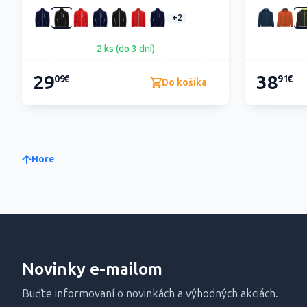
+2
2 ks (do 3 dní)
29
38
09€
91€
Do košíka
Hore
Novinky e-mailom
Buďte informovaní o novinkách a výhodných akciách.