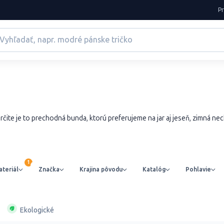
P
rčite je to prechodná bunda, ktorú preferujeme na jar aj jeseň, zimná n
teriál
Značka
Krajina pôvodu
Katalóg
Pohlavie
Ekologické