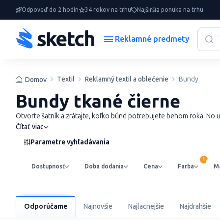
Odpoveď do 2 hodín
34 rokov na trhu
Najširšia ponuka na trhu
Reklamné predmety
Textil
Reklamný textil a oblečenie
Bundy
Domov
Bundy tkané čierne
Otvorte šatník a zrátajte, koľko búnd potrebujete behom roka. No u
Čítať viac
Parametre vyhľadávania
Dostupnosť
Doba dodania
Cena
Farba
Ma
Odporúčame
Najnovšie
Najlacnejšie
Najdrahšie