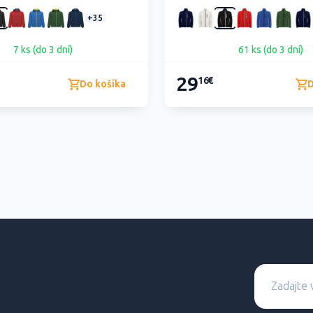
+35
7 ks (do 3 dní)
61 ks (do 3 dní)
29
16€
Do košíka
D