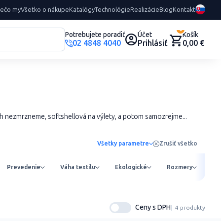
rečo my
Všetko o nákupe
Katalógy
Technológie
Realizácie
Blog
Kontakt
0
Potrebujete poradiť
Účet
Košík
02 4848 4040
Prihlásiť
0,00 €
ech nezmrzneme, softshellová na výlety, a potom samozrejme...
Všetky parametre
Zrušiť všetko
Prevedenie
Váha textilu
Ekologické
Rozmery
Ob
Ceny s DPH
4 produkty