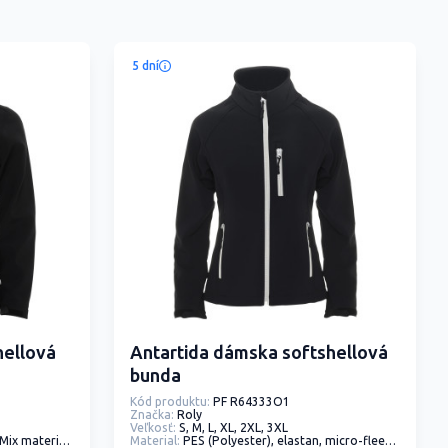
5 dní
hellová
Antartida dámska softshellová
bunda
Kód produktu:
PF R64333O1
Značka:
Roly
Veľkosť:
S, M, L, XL, 2XL, 3XL
riálov, tkanina
Material:
PES (Polyester), elastan, micro-fleece, Mix materiálov, tkanina