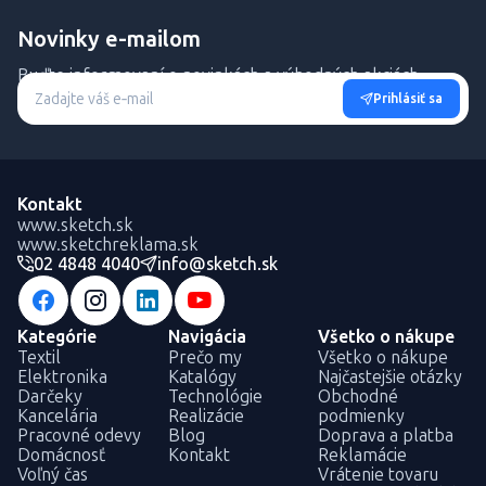
Novinky e-mailom
Buďte informovaní o novinkách a výhodných akciách.
Prihlásiť sa
Kontakt
www.sketch.sk
www.sketchreklama.sk
02 4848 4040
info@sketch.sk
Kategórie
Navigácia
Všetko o nákupe
Textil
Prečo my
Všetko o nákupe
Elektronika
Katalógy
Najčastejšie otázky
Darčeky
Technológie
Obchodné
Kancelária
Realizácie
podmienky
Pracovné odevy
Blog
Doprava a platba
Domácnosť
Kontakt
Reklamácie
Voľný čas
Vrátenie tovaru