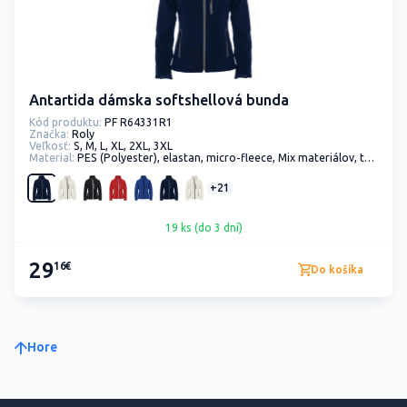
Antartida dámska softshellová bunda
Kód produktu:
PF R64331R1
Značka:
Roly
Veľkosť:
S, M, L, XL, 2XL, 3XL
Material:
PES (Polyester), elastan, micro-fleece, Mix materiálov, tkanina
+21
19 ks (do 3 dní)
29
16€
Do košíka
Hore