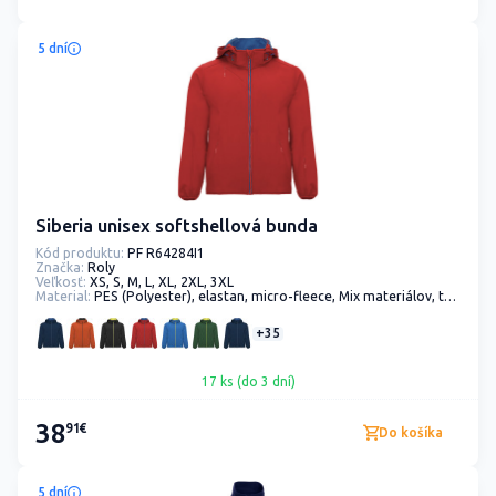
5 dní
Siberia unisex softshellová bunda
Kód produktu:
PF R64284I1
Značka:
Roly
Veľkosť:
XS, S, M, L, XL, 2XL, 3XL
Material:
PES (Polyester), elastan, micro-fleece, Mix materiálov, tkanina
+35
17 ks (do 3 dní)
38
91€
Do košíka
5 dní