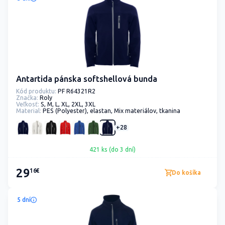
Antartida pánska softshellová bunda
Kód produktu:
PF R64321R2
Značka:
Roly
Veľkosť:
S, M, L, XL, 2XL, 3XL
Material:
PES (Polyester), elastan, Mix materiálov, tkanina
+28
421 ks (do 3 dní)
29
16€
Do košíka
5 dní