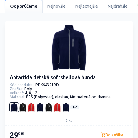
Odporúčame
Najnovšie
Najlacnejšie
Najdrahšie
Antartida detská softshellová bunda
Kód produktu:
PF K64321RD
Značka:
Roly
Veľkosť:
4, 8, 12
Material:
PES (Polyester), elastan, Mix materiálov, tkanina
+2
0 ks
29
09€
Do košíka