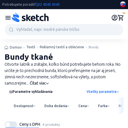
Potrebujete poradiť
02 4848 4040
0
Textil
Reklamný textil a oblečenie
Bundy
Domov
Bundy tkané
Otvorte šatník a zrátajte, koľko búnd potrebujete behom roka. No
určite je to prechodná bunda, ktorú preferujeme na jar aj jeseň,
zimná nech nezmrzneme, softshellová na výlety, a potom
samozrejme...
Čítať viac
Parametre vyhľadávania
Všetky parametre
Dostupnosť
Doba dodania
Cena
Farba
Mater
Ceny s DPH
4 produkty