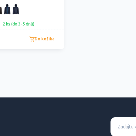
2 ks (do 3-5 dnů)
Do košíka