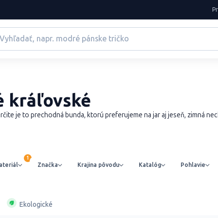
P
 kráľovské
rčite je to prechodná bunda, ktorú preferujeme na jar aj jeseň, zimná n
teriál
Značka
Krajina pôvodu
Katalóg
Pohlavie
Ekologické