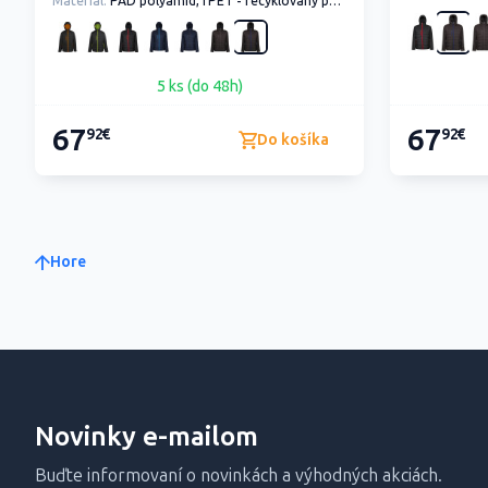
Material:
PAD polyamid, rPET - recyklovaný polyester, ripstop
5 ks (do 48h)
67
67
92€
92€
Do košíka
Hore
Novinky e-mailom
Buďte informovaní o novinkách a výhodných akciách.