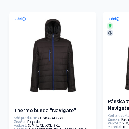
2 dni
5 dní
Pánska z
Navigat
Thermo bunda "Navigate"
Kód produktu
Kód produktu:
CC 36A241zv401
Značka:
Rega
Značka:
Regatta
Veľkosť:
S, M
Veľkosť:
S, M, L, XL, XXL, 3XL
Material:
rPE