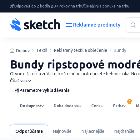
Odpoveď do 2 hodín
34 rokov na trhu
Najširšia ponuka na trhu
Reklamné predmety
Textil
Reklamný textil a oblečenie
Bundy
Domov
Bundy ripstopové modré
Otvorte šatník a zrátajte, koľko búnd potrebujete behom roka. No u
Čítať viac
Parametre vyhľadávania
Dostupnosť
Doba dodania
Cena
Farba
Ma
Odporúčame
Najnovšie
Najlacnejšie
Najdrahšie