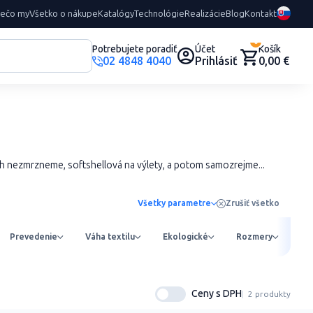
rečo my
Všetko o nákupe
Katalógy
Technológie
Realizácie
Blog
Kontakt
0
Potrebujete poradiť
Účet
Košík
02 4848 4040
Prihlásiť
0,00 €
ech nezmrzneme, softshellová na výlety, a potom samozrejme...
Všetky parametre
Zrušiť všetko
Prevedenie
Váha textilu
Ekologické
Rozmery
Ob
Ceny s DPH
2 produkty