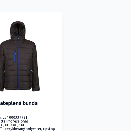
ateplená bunda
e
:
Ls 1000337721
tta Professional
, L, XL, XXL, 3XL
T - recyklovaný polyester, ripstop