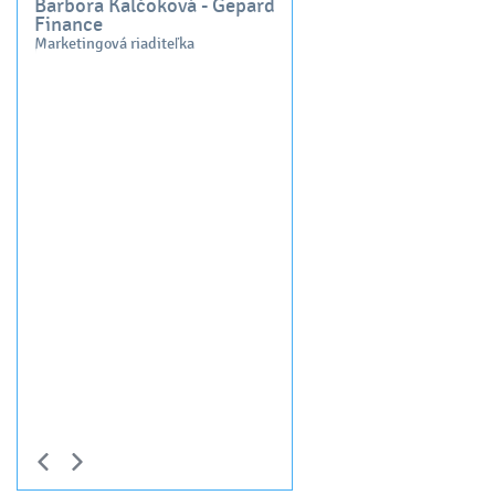
Barbora Kalčoková - Gepard
cenu, ďakujeme !
Finance
.
Marketingová riaditeľka
ŠK Cyklo-Tour Sereď