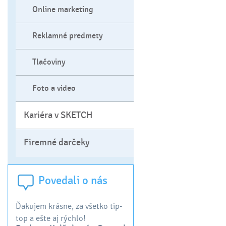
Online marketing
Reklamné predmety
Tlačoviny
Foto a video
Kariéra v SKETCH
Firemné darčeky
Povedali o nás
Ďakujem krásne, za všetko tip-
Veľmi promptné riešenie
top a ešte aj rýchlo!
vybavenie zákazky za r