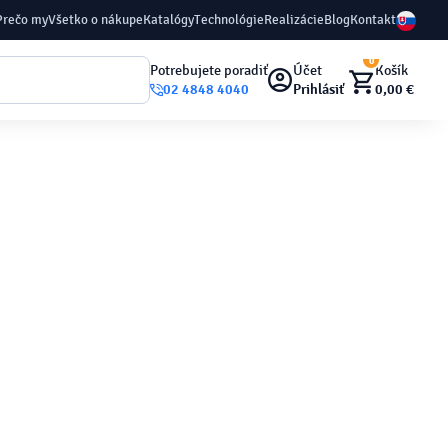
Prečo my
Všetko o nákupe
Katalógy
Technológie
Realizácie
Blog
Kontakt
0
Potrebujete poradiť
Účet
Košík
02 4848 4040
Prihlásiť
0,00 €