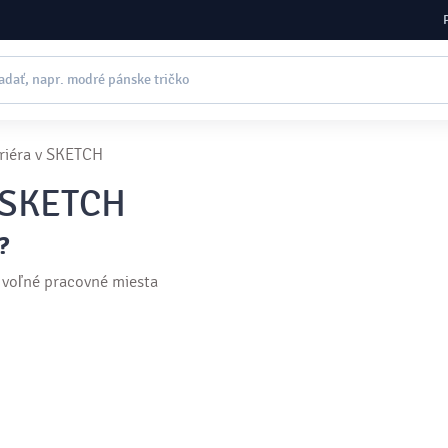
riéra v SKETCH
v SKETCH
?
oľné pracovné miesta