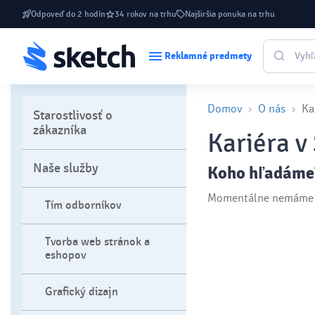
Odpoveď do 2 hodín
34 rokov na trhu
Najširšia ponuka na trhu
Reklamné predmety
Domov
O nás
Ka
Starostlivosť o
zákazníka
Kariéra 
Naše služby
Koho hľadáme
Momentálne nemáme v
Tím odborníkov
Tvorba web stránok a
eshopov
Grafický dizajn