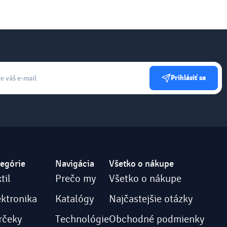
Prihlásiť sa
egórie
Navigácia
Všetko o nákupe
til
Prečo my
Všetko o nákupe
ektronika
Katalógy
Najčastejšie otázky
rčeky
Technológie
Obchodné podmienky