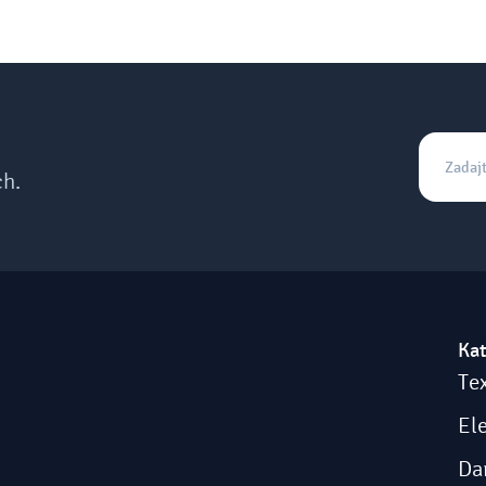
ch.
Kat
Tex
El
Da