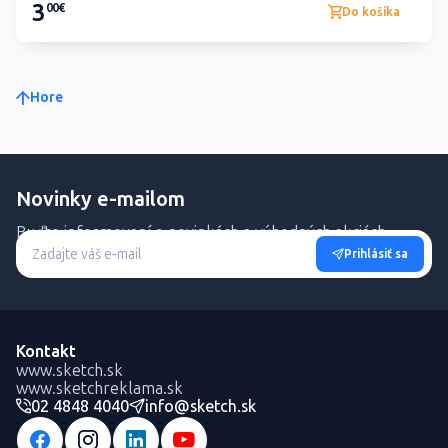
3
00€
Do košíka
Hore
Novinky e-mailom
Buďte informovaní o novinkách a výhodných akciách.
Prihlásiť sa
Kontakt
www.sketch.sk
www.sketchreklama.sk
02 4848 4040
info@sketch.sk