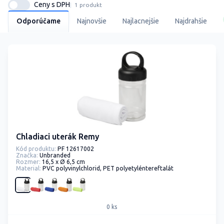
Ceny s DPH
1 produkt
Odporúčame
Najnovšie
Najlacnejšie
Najdrahšie
Chladiaci uterák Remy
Kód produktu:
PF 12617002
Značka:
Unbranded
Rozmer:
16,5 x Ø 6,5 cm
Material:
PVC polyvinylchlorid, PET polyetyléntereftalát
0 ks