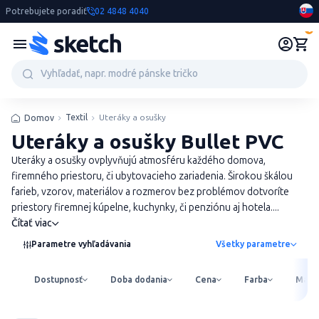
Potrebujete poradiť
02 4848 4040
0
Textil
Uteráky a osušky
Domov
Uteráky a osušky Bullet PVC
Uteráky a osušky ovplyvňujú atmosféru každého domova,
firemného priestoru, či ubytovacieho zariadenia. Širokou škálou
farieb, vzorov, materiálov a rozmerov bez problémov dotvoríte
priestory firemnej kúpelne, kuchynky, či penziónu aj hotela....
Čítať viac
Parametre vyhľadávania
Všetky parametre
Dostupnosť
Doba dodania
Cena
Farba
Mater