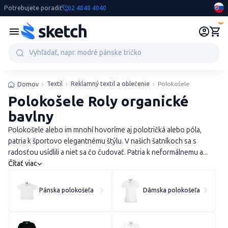
Potrebujete poradiť
02 4848 4040
0
Textil
Reklamný textil a oblečenie
Polokošele
Domov
Polokošele Roly organické
bavlny
Polokošele alebo im mnohí hovoríme aj polotričká alebo póla,
patria k športovo elegantnému štýlu. V našich šatníkoch sa s
radosťou usídlili a niet sa čo čudovať. Patria k neformálnemu a...
Čítať viac
Pánska polokošeľa
Dámska polokošeľa