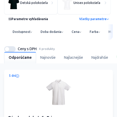
Detská polokošeľa
Unisex polokošeľa
Parametre vyhľadávania
Všetky parametre
Dostupnosť
Doba dodania
Cena
Farba
Mater
Ceny s DPH
4 produkty
Odporúčame
Najnovšie
Najlacnejšie
Najdrahšie
5 dní