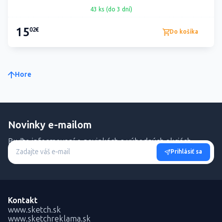
43 ks (do 3 dní)
15
02€
Do košíka
Hore
Novinky e-mailom
Buďte informovaní o novinkách a výhodných akciách.
Prihlásiť sa
Kontakt
www.sketch.sk
www.sketchreklama.sk