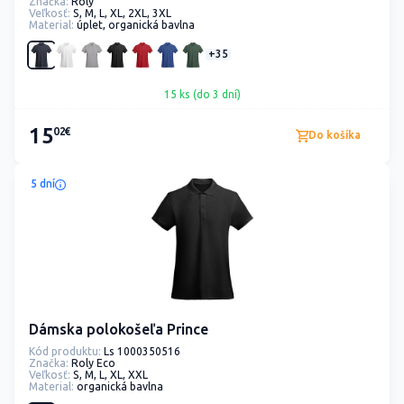
Značka:
Roly
Veľkosť:
S, M, L, XL, 2XL, 3XL
Material:
úplet, organická bavlna
+35
15 ks (do 3 dní)
15
02€
Do košíka
5 dní
Dámska polokošeľa Prince
Kód produktu:
Ls 1000350516
Značka:
Roly Eco
Veľkosť:
S, M, L, XL, XXL
Material:
organická bavlna