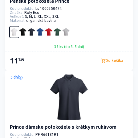
Pánska polokošeľa Prince
Kód produktu:
Ls 1000350474
Značka:
Roly Eco
Veľkosť:
S, M, L, XL, XXL, 3XL
Material:
organická bavlna
37 ks (do 3-5 dní)
11
15€
Do košíka
5 dní
Prince dámske polokošele s krátkym rukávom
Kód produktu:
PF R66181R1