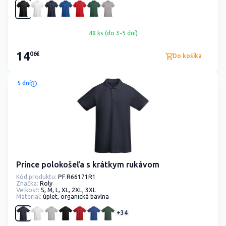
48 ks (do 3-5 dní)
14
06€
Do košíka
5 dní
Prince polokošeľa s krátkym rukávom
Kód produktu:
PF R66171R1
Značka:
Roly
Veľkosť:
S, M, L, XL, 2XL, 3XL
Material:
úplet, organická bavlna
+34