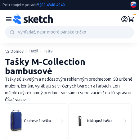
Potrebujete poradiť
02 4848 4040
0
Textil
Tašky
Domov
Tašky M-Collection
bambusové
Tašky sú skvelým a nadčasovým reklamným predmetom. Sú určené
mužom, ženám, vyrábajú sa v rôznych tvaroch a farbách. Len
máloktorý reklamný predmet vie sám o sebe zacieliť na tú správnu...
Čítať viac
Cestovná taška
Nákupná taška