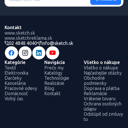
Kontakt
www.sketch.sk
www.sketchreklama.sk
02 4848 4040
info@sketch.sk
Kategórie
Navigácia
Všetko o nákupe
Textil
Prečo my
Všetko o nákupe
Elektronika
Katalógy
Najčastejšie otázky
Darčeky
Technológie
Obchodné
Kancelária
Realizácie
podmienky
Pracovné odevy
Blog
Doprava a platba
Domácnosť
Kontakt
Reklamácie
Voľný čas
Vrátenie tovaru
Ochrana osobných
údajov
Odstúpiť od zmluvy
tu