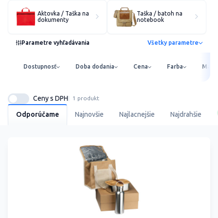
Aktovka / Taška na
Taška / batoh na
dokumenty
notebook
Parametre vyhľadávania
Všetky parametre
Dostupnosť
Doba dodania
Cena
Farba
Mater
Ceny s DPH
1 produkt
Odporúčame
Najnovšie
Najlacnejšie
Najdrahšie