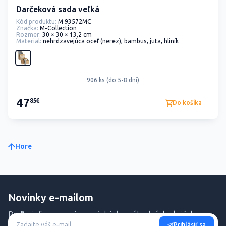
Darčeková sada veľká
Kód produktu:
M 93572MC
Značka:
M-Collection
Rozmer:
30 × 30 × 13,2 cm
Material:
nehrdzavejúca oceľ (nerez), bambus, juta, hliník
906 ks (do 5-8 dní)
47
85€
Do košíka
Hore
Novinky e-mailom
Buďte informovaní o novinkách a výhodných akciách.
Prihlásiť sa