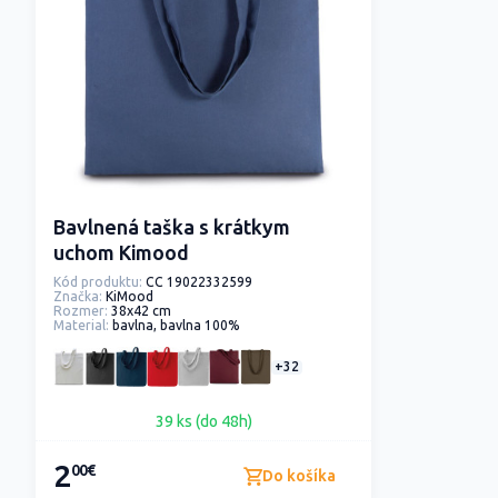
Bavlnená taška s krátkym
uchom Kimood
Kód produktu:
CC 19022332599
Značka:
KiMood
Rozmer:
38x42 cm
Material:
bavlna, bavlna 100%
+32
39 ks (do 48h)
2
00€
Do košíka