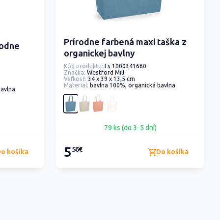
Prírodne farbená maxi taška z
rodne
organickej bavlny
Kód produktu:
Ls 1000341660
Značka:
Westford Mill
Veľkosť:
34 x 39 x 13,5 cm
Material:
bavlna 100%, organická bavlna
bavlna
79 ks (do 3-5 dní)
5
56€
o košíka
Do košíka