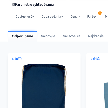
Parametre vyhľadávania
Dostupnosť
Doba dodania
Cena
Farba
Ma
Odporúčame
Najnovšie
Najlacnejšie
Najdrahšie
5 dní
2 dni