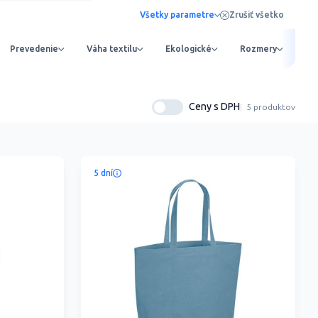
Všetky parametre
Zrušiť všetko
Prevedenie
Váha textilu
Ekologické
Rozmery
Ob
Ceny s DPH
5 produktov
5 dní