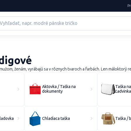
P
digové
om, ženám, vyrábajú sa v rôznych tvaroch a farbách. Len máloktorý rek
Aktovka / Taška na
Taška na
dokumenty
Ľadvinka
ladovka
Chladiaca taška
Taška / 