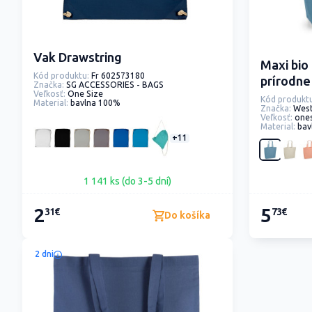
Vak Drawstring
Maxi bio
Kód produktu:
Fr 602573180
prírodne
Značka:
SG ACCESSORIES - BAGS
Veľkosť:
One Size
Kód produktu
Material:
bavlna 100%
Značka:
West
Veľkosť:
one
Material:
bav
+11
1 141 ks (do 3-5 dní)
2
5
31€
73€
Do košíka
2 dni