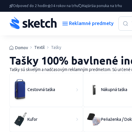
Odpoveď do 2 hodín
34 rokov na trhu
Najširšia ponuka na trhu
Reklamné predmety
Textil
Tašky
Domov
Tašky 100% bavlnené in
Tašky sú skvelým a nadčasovým reklamným predmetom. Sú určené muž
Cestovná taška
Nákupná taška
Kufor
Peňaženka / Dok