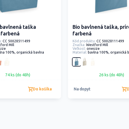
 bavlnená taška
Bio bavlnená taška, prí
 farbená
farbená
:
CC 50028511499
Kód produktu:
CC 50028111499
ford Mill
Značka:
Westford Mill
size
Veľkosť:
onesize
lna 100%, organická bavlna
Material:
bavlna 100%, organická 
74 ks (do 48h)
26 ks (do 48h)
Do košíka
D
Na dopyt