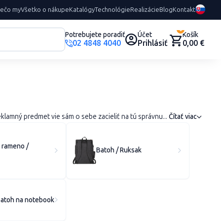
rečo my
Všetko o nákupe
Katalógy
Technológie
Realizácie
Blog
Kontakt
0
Potrebujete poradiť
Účet
Košík
02 4848 4040
Prihlásiť
0,00 €
lamný predmet vie sám o sebe zacieliť na tú správnu...
Čítať viac
 rameno /
Batoh / Ruksak
batoh na notebook