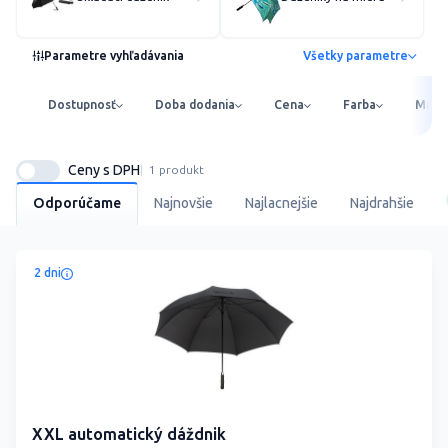
Parametre vyhľadávania
Všetky parametre
Dostupnosť
Doba dodania
Cena
Farba
Mater
Ceny s DPH
1 produkt
Odporúčame
Najnovšie
Najlacnejšie
Najdrahšie
2 dni
XXL automatický dáždnik