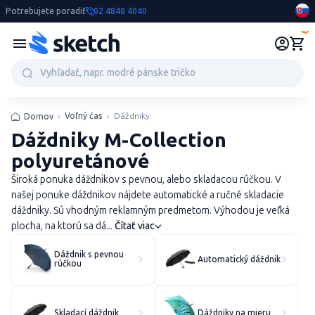
Potrebujete poradiť
02 4848 4040
0
Voľný čas
Dáždniky
Domov
Dáždniky M-Collection
polyuretánové
Široká ponuka dáždnikov s pevnou, alebo skladacou rúčkou. V
našej ponuke dáždnikov nájdete automatické a ručné skladacie
dáždniky. Sú vhodným reklamným predmetom. Výhodou je veľká
plocha, na ktorú sa dá...
Čítať viac
Dáždnik s pevnou
Automatický dáždnik
rúčkou
Skladací dáždnik
Dáždniky na mieru