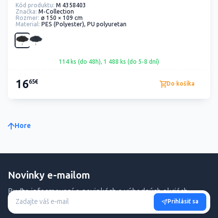
Kód produktu:
M 4358403
Značka:
M-Collection
Rozmer:
ø 150 × 109 cm
Material:
PES (Polyester), PU polyuretan
114 ks (do 48h), 1 488 ks (do 5-8 dní)
16
65€
Do košíka
Hore
Novinky e-mailom
Buďte informovaní o novinkách a výhodných akciách.
Prihlásiť sa