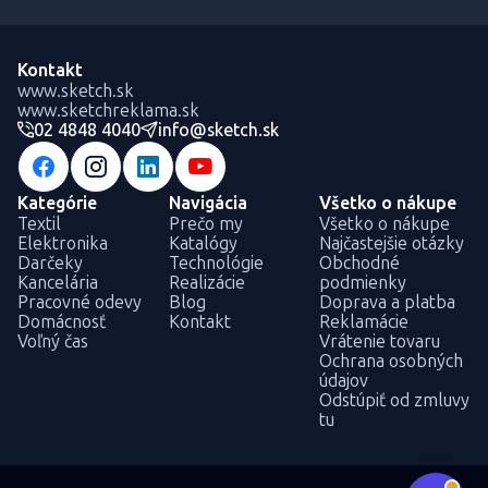
Kontakt
www.sketch.sk
www.sketchreklama.sk
02 4848 4040
info@sketch.sk
Kategórie
Navigácia
Všetko o nákupe
Textil
Prečo my
Všetko o nákupe
Elektronika
Katalógy
Najčastejšie otázky
Darčeky
Technológie
Obchodné
Kancelária
Realizácie
podmienky
Pracovné odevy
Blog
Doprava a platba
Domácnosť
Kontakt
Reklamácie
Voľný čas
Vrátenie tovaru
Ochrana osobných
údajov
Odstúpiť od zmluvy
tu