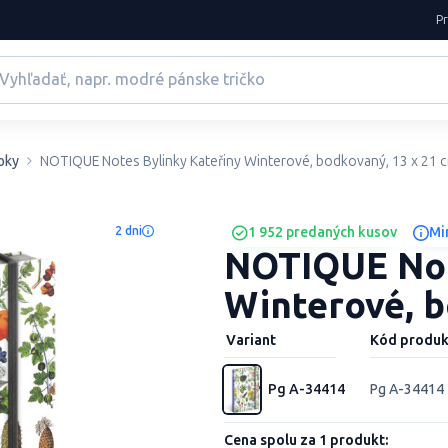
P
oky
NOTIQUE Notes Bylinky Kateřiny Winterové, bodkovaný, 13 x 21 
2 dni
1 952 predaných kusov
Mi
NOTIQUE Not
Winterové, b
Variant
Kód produk
Pg A-34414
Pg A-34414
Cena spolu za 1 produkt: