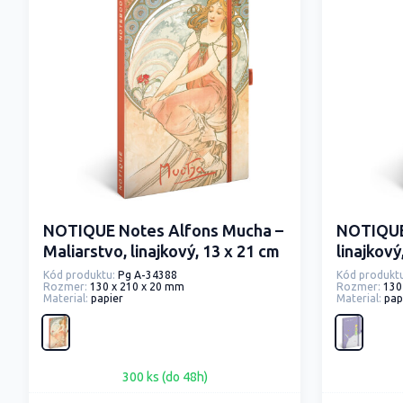
NOTIQUE Notes Alfons Mucha –
NOTIQUE 
Maliarstvo, linajkový, 13 x 21 cm
linajkový
Kód produktu:
Pg A-34388
Kód produktu
Rozmer:
130 x 210 x 20 mm
Rozmer:
130
Material:
papier
Material:
pap
300 ks (do 48h)