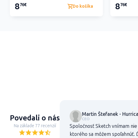
8
8
76€
76€
Do košíka
Martin Štefanek - Hurrican
Povedali o nás
CEO
Na základe 77 recenzií
Spoločnosť Sketch vnímam nie 
ktorého sa môžem spoľahnúť. 