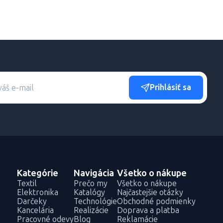
Prihlásiť sa
Kategórie
Navigácia
Všetko o nákupe
Textil
Prečo my
Všetko o nákupe
Elektronika
Katalógy
Najčastejšie otázky
Darčeky
Technológie
Obchodné podmienky
Kancelária
Realizácie
Doprava a platba
Pracovné odevy
Blog
Reklamácie