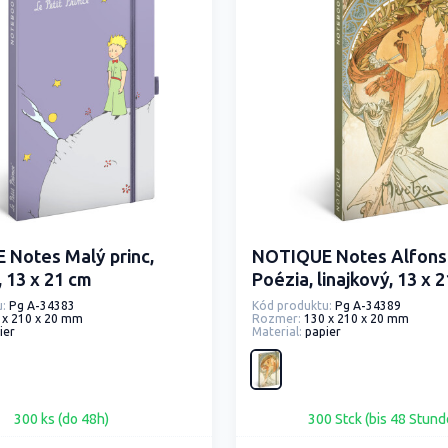
Notes Malý princ,
NOTIQUE Notes Alfons
, 13 x 21 cm
Poézia, linajkový, 13 x 
:
Pg A-34383
Kód produktu:
Pg A-34389
 x 210 x 20 mm
Rozmer:
130 x 210 x 20 mm
ier
Material:
papier
300 ks (do 48h)
300 Stck (bis 48 Stund