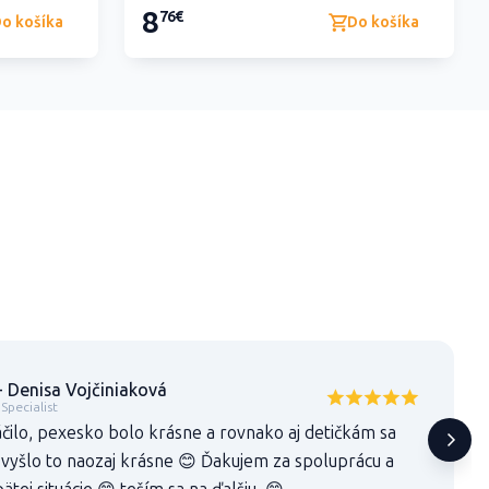
8
76€
o košíka
Do košíka
- Denisa Vojčiniaková
Specialist
áčilo, pexesko bolo krásne a rovnako aj detičkám sa
a vyšlo to naozaj krásne 😊 Ďakujem za spoluprácu a