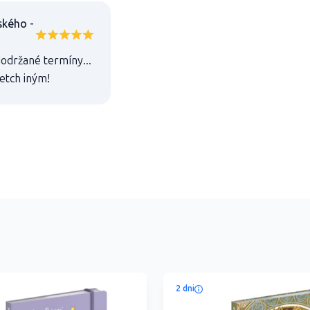
ského -
dodržané termíny...
etch iným!
2 dni