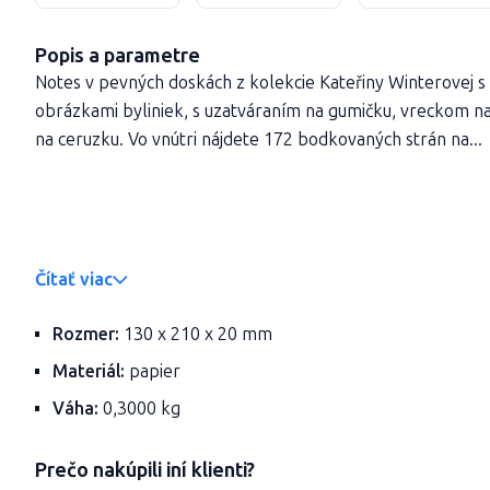
Popis a parametre
Notes v pevných doskách z kolekcie Kateřiny Winterovej s
obrázkami byliniek, s uzatváraním na gumičku, vreckom n
na ceruzku. Vo vnútri nájdete 172 bodkovaných strán na...
Čítať viac
Rozmer:
130 x 210 x 20 mm
Materiál:
papier
Váha:
0,3000 kg
Prečo nakúpili iní klienti?