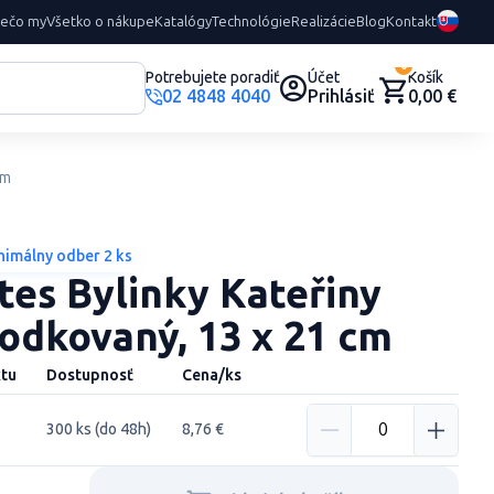
rečo my
Všetko o nákupe
Katalógy
Technológie
Realizácie
Blog
Kontakt
0
Potrebujete poradiť
Účet
Košík
02 4848 4040
Prihlásiť
0,00 €
cm
nimálny odber 2 ks
es Bylinky Kateřiny
odkovaný, 13 x 21 cm
tu
Dostupnosť
Cena/ks
300 ks (do 48h)
8,76 €