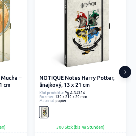
 Mucha –
NOTIQUE Notes Harry Potter,
21 cm
linajkový, 13 x 21 cm
Kód produktu:
Pg A-34384
Rozmer:
130 x 210 x 20 mm
Material:
papier
en)
300 Stck (bis 48 Stunden)