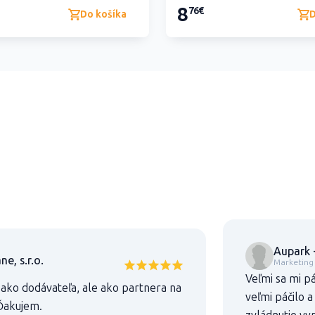
8
76€
Do košíka
D
Aupark 
e, s.r.o.
Marketing 
Veľmi sa mi p
ako dodávateľa, ale ako partnera na
veľmi páčilo 
Ďakujem.