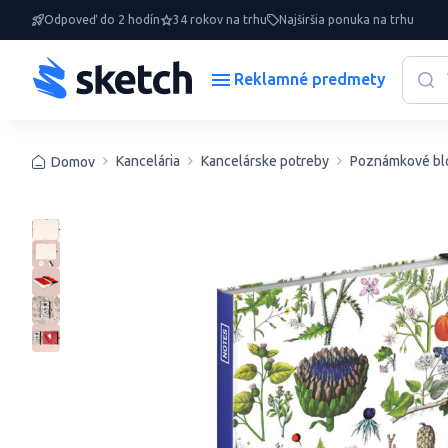
Odpoveď do 2 hodín
34 rokov na trhu
Najširšia ponuka na trhu
Reklamné predmety
Kancelária
Kancelárske potreby
Poznámkové bl
Domov