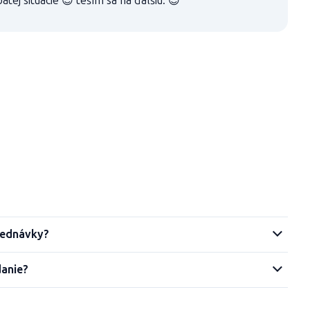
ätej situácie 😊 teším sa na ďalšiu. 😊
jednávky?
danie?