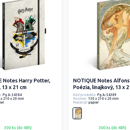
Notes Harry Potter,
NOTIQUE Notes Alfons
, 13 x 21 cm
Poézia, linajkový, 13 x 
:
Pg A-34384
Kód produktu:
Pg A-34389
 x 210 x 20 mm
Rozmer:
130 x 210 x 20 mm
ier
Material:
papier
300 ks (do 48h)
300 ks (do 48h)