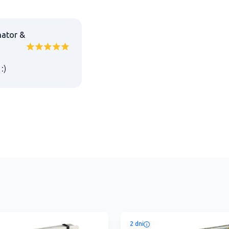
nator &
:)
2 dni