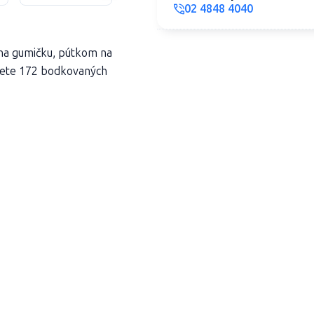
02 4848 4040
 na gumičku, pútkom na
jdete 172 bodkovaných