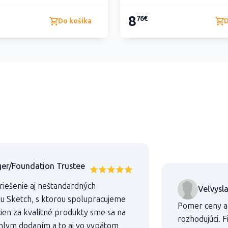
8
76€
Do košíka
D
er/Foundation Trustee
 riešenie aj neštandardných
Veľvysl
mu Sketch, s ktorou spolupracujeme
Pomer ceny a 
ien za kvalitné produkty sme sa na
rozhodujúci.
chlym dodaním a to aj vo vypätom