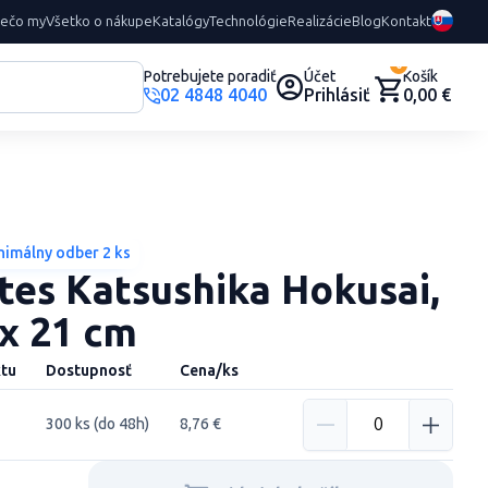
rečo my
Všetko o nákupe
Katalógy
Technológie
Realizácie
Blog
Kontakt
0
Potrebujete poradiť
Účet
Košík
02 4848 4040
Prihlásiť
0,00 €
nimálny odber 2 ks
es Katsushika Hokusai,
 x 21 cm
tu
Dostupnosť
Cena/ks
300 ks (do 48h)
8,76 €