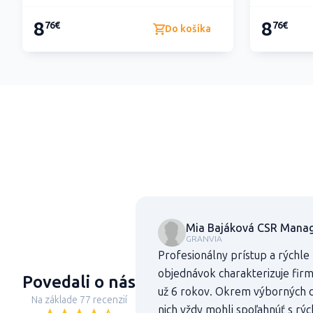
8
8
76€
76€
Do košíka
Mia Bajáková CSR Manag
GRANVIA
Profesionálny prístup a rýchle
objednávok charakterizuje fir
Povedali o nás
už 6 rokov. Okrem výborných c
Na základe 77 recenzií
nich vždy mohli spoľahnúť s rý