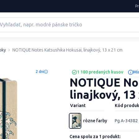
P
oky
NOTIQUE Notes Katsushika Hokusai, linajkový, 13 x 21 cm
2 dni
1 180 predaných kusov
Mi
NOTIQUE Not
linajkový, 13
Variant
Kód produk
rôzne farby
Pg A-34382
Cena spolu za 1 produkt: