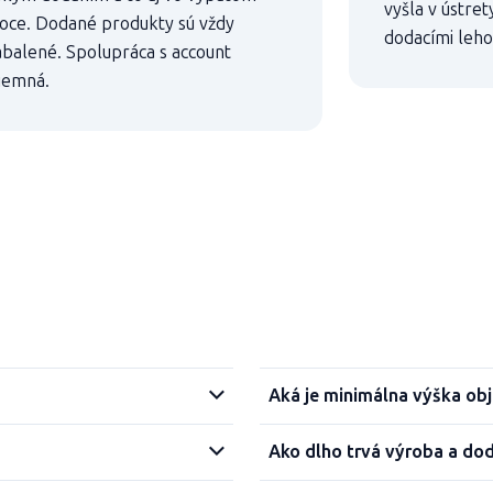
vyšla v ústre
oce. Dodané produkty sú vždy
dodacími leho
abalené. Spolupráca s account
jemná.
Aká je minimálna výška ob
Ako dlho trvá výroba a do