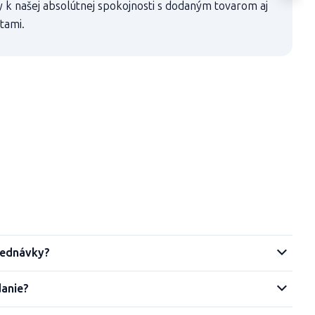
ty k našej absolútnej spokojnosti s dodaným tovarom aj
tami.
jednávky?
danie?