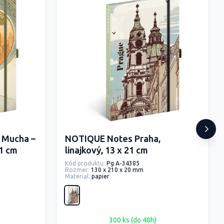
 Mucha –
NOTIQUE Notes Praha,
21 cm
linajkový, 13 x 21 cm
Kód produktu:
Pg A-34385
Rozmer:
130 x 210 x 20 mm
Material:
papier
300 ks (do 48h)