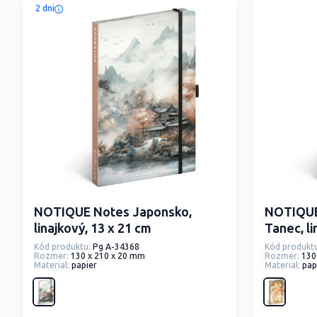
2 dni
NOTIQUE Notes Japonsko,
NOTIQUE
linajkový, 13 x 21 cm
Tanec, li
Kód produktu:
Pg A-34368
Kód produktu
Rozmer:
130 x 210 x 20 mm
Rozmer:
130
Material:
papier
Material:
pap