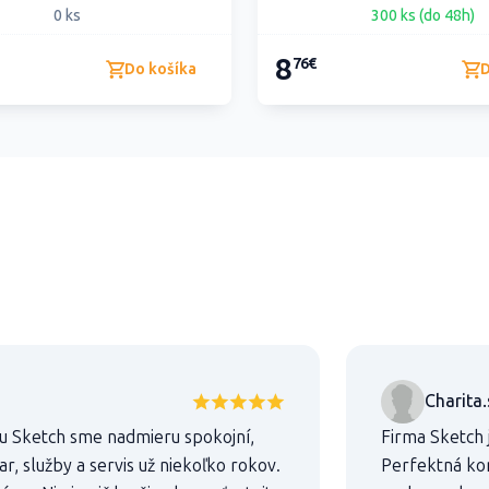
0 ks
300 ks (do 48h)
8
76€
Do košíka
D
Charita.
u Sketch sme nadmieru spokojní,
Firma Sketch 
, služby a servis už niekoľko rokov.
Perfektná komu