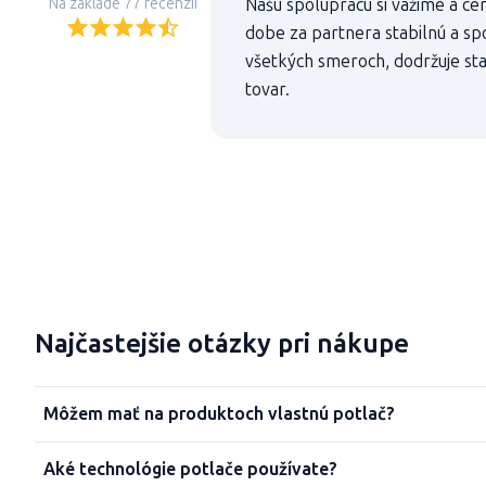
Na základe 77 recenzií
Našu spoluprácu si vážime a cen
dobe za partnera stabilnú a sp
všetkých smeroch, dodržuje st
tovar.
Najčastejšie otázky pri nákupe
Môžem mať na produktoch vlastnú potlač?
Aké technológie potlače používate?