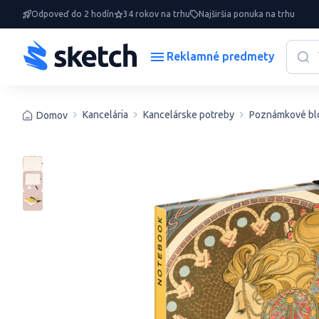
Odpoveď do 2 hodín
34 rokov na trhu
Najširšia ponuka na trhu
Reklamné predmety
Kancelária
Kancelárske potreby
Poznámkové bl
Domov