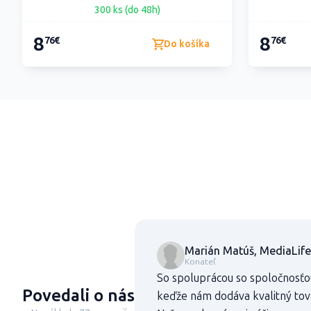
300 ks (do 48h)
8
8
76€
76€
Do košíka
Marián Matúš, MediaLife
Konateľ
So spoluprácou so spoločnosťo
Povedali o nás
keďže nám dodáva kvalitný tovar