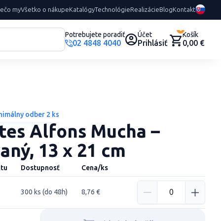
rečo my
Všetko o nákupe
Katalógy
Technológie
Realizácie
Blog
Kontakt
0
Potrebujete poradiť
Účet
Košík
02 4848 4040
Prihlásiť
0,00 €
nimálny odber 2 ks
es Alfons Mucha –
aný, 13 x 21 cm
tu
Dostupnosť
Cena/ks
300 ks (do 48h)
8,76 €