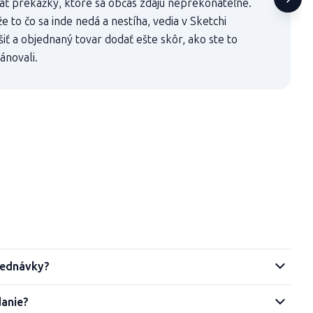
ť prekážky, ktoré sa občas zdajú neprekonateľné.
 že to čo sa inde nedá a nestíha, vedia v Sketchi
šiť a objednaný tovar dodať ešte skôr, ako ste to
ánovali.
jednávky?
danie?