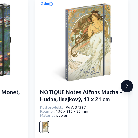
2 dni
 Monet,
NOTIQUE Notes Alfons Mucha –
Hudba, linajkový, 13 x 21 cm
Kód produktu:
Pg A-34387
Rozmer:
130 x 210 x 20 mm
Material:
papier