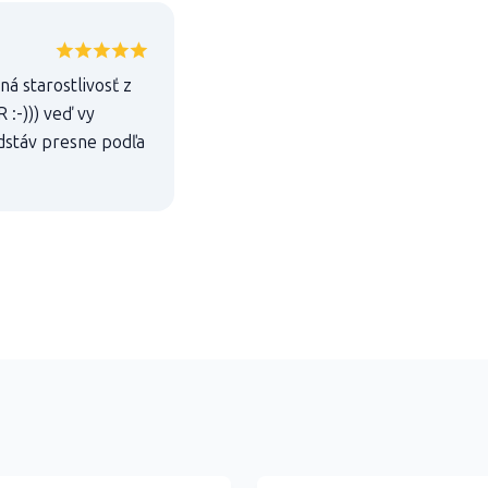
ná starostlivosť z
:-))) veď vy
edstáv presne podľa