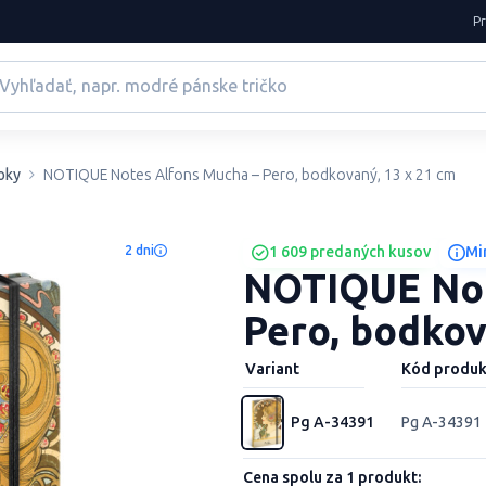
P
oky
NOTIQUE Notes Alfons Mucha – Pero, bodkovaný, 13 x 21 cm
2 dni
1 609 predaných kusov
Mi
NOTIQUE Not
Pero, bodkov
Variant
Kód produk
Pg A-34391
Pg A-34391
Cena spolu za 1 produkt: