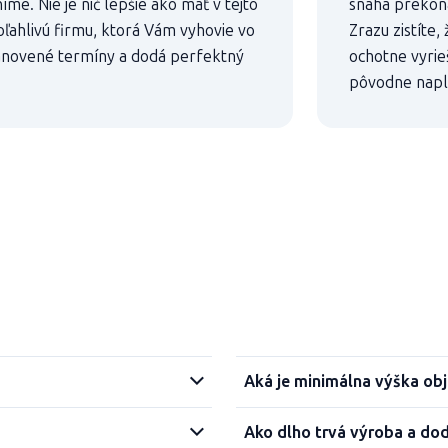
íme. Nie je nič lepšie ako mať v tejto
snaha prekona
oľahlivú firmu, ktorá Vám vyhovie vo
Zrazu zistíte,
anovené termíny a dodá perfektný
ochotne vyrie
pôvodne napl
Aká je minimálna výška ob
Ako dlho trvá výroba a do