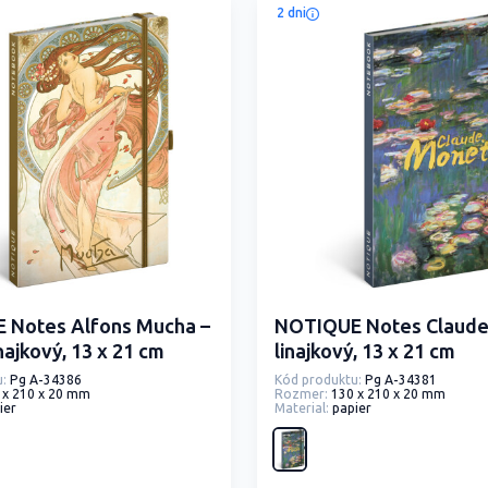
2 dni
 Notes Alfons Mucha –
NOTIQUE Notes Claude
najkový, 13 x 21 cm
linajkový, 13 x 21 cm
:
Pg A-34386
Kód produktu:
Pg A-34381
 x 210 x 20 mm
Rozmer:
130 x 210 x 20 mm
ier
Material:
papier