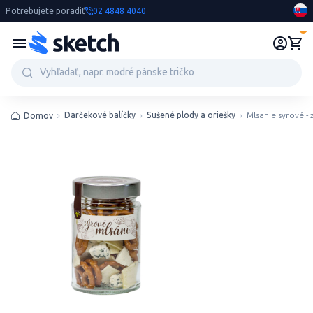
Potrebujete poradiť
02 4848 4040
0
Darčekové balíčky
Sušené plody a oriešky
Mlsanie syrové - 
Domov