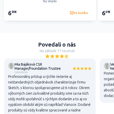
Na sklade
6
6
80€
69€
Do košíka
Povedali o nás
Na základe 77 recenzií
Mia Bajáková CSR
Ve
Manager/Foundation Trustee
N
GRANVIA
Pomer 
Profesionálny prístup a rýchle riešenie aj
organi
neštandardných objednávok charakterizuje firmu
požiad
Sketch, s ktorou spolupracujeme už 6 rokov. Okrem
absolú
výborných cien za kvalitné produkty sme sa na nich
dodací
vždy mohli spoľahnúť s rýchlym dodaním a to aj vo
vypätom období akým sú napríklad Vianoce. Dodané
produkty sú vždy kvalitne spracované a riadne