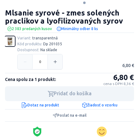
Mlsanie syrové - zmes solených
praclíkov a lyofilizovaných syrov
2 383 predaných kusov
Minimálny odber 8 ks
Variant:
transparentná
Kód produktu:
Dp 201035
Dostupnosť:
Na sklade
6,80 €
6,80 €
Cena spolu za 1 produkt:
cena s DPH 8,36 €
Pridať do košíka
Dotaz na produkt
Žiadosť o vzorku
Poslať na e-mail