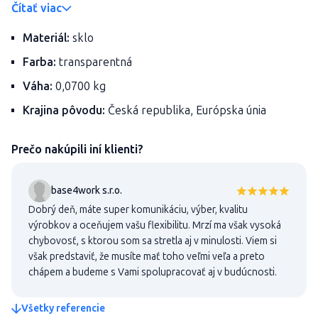
Čítať viac
Materiál:
sklo
Farba:
transparentná
Váha:
0,0700 kg
Krajina pôvodu:
Česká republika, Európska únia
Prečo nakúpili iní klienti?
base4work s.r.o.
Dobrý deň, máte super komunikáciu, výber, kvalitu
výrobkov a oceňujem vašu flexibilitu. Mrzí ma však vysoká
chybovosť, s ktorou som sa stretla aj v minulosti. Viem si
však predstaviť, že musíte mať toho veľmi veľa a preto
chápem a budeme s Vami spolupracovať aj v budúcnosti.
Všetky referencie