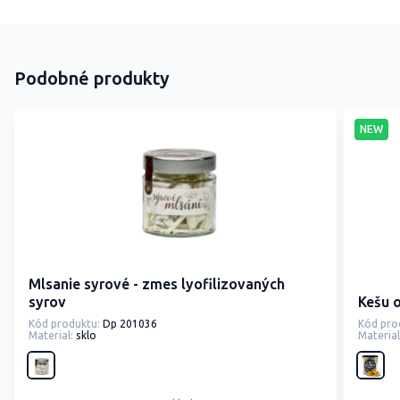
Podobné produkty
NEW
Mlsanie syrové - zmes lyofilizovaných
syrov
Kešu o
Kód produktu:
Dp 201036
Kód pro
Material:
sklo
Material