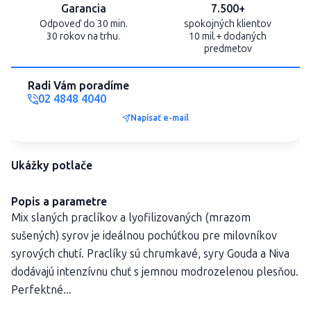
Garancia
7.500+
Odpoveď do 30 min.
spokojných klientov
30 rokov na trhu.
10 mil.+ dodaných
predmetov
Radi Vám poradíme
02 4848 4040
Napísať e-mail
Ukážky potlače
Popis a parametre
Mix slaných praclíkov a lyofilizovaných (mrazom
sušených) syrov je ideálnou pochúťkou pre milovníkov
syrových chutí. Praclíky sú chrumkavé, syry Gouda a Niva
dodávajú intenzívnu chuť s jemnou modrozelenou plesňou.
Perfektné...