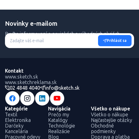
Novinky e-mailom
Buďte informovaní o novinkách a výhodných akciách.
Prihlásiť sa
Kontakt
www.sketch.sk
www.sketchreklama.sk
02 4848 4040
info@sketch.sk
Kategórie
Navigácia
Všetko o nákupe
Textil
Prečo my
Všetko o nákupe
Elektronika
Katalógy
Najčastejšie otázky
Darčeky
Technológie
Obchodné
Kancelária
Realizácie
podmienky
Pracovné odevy
Blog
Doprava a platba