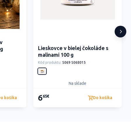
v
Lieskovce v bielej čokoláde s
 g
malinami 100 g
Kód produktu:
S069 S068015
Na sklade
6
65€
o košíka
Do košíka