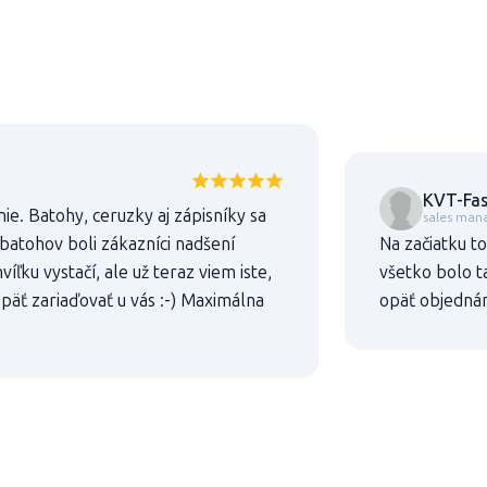
KVT-Fast
e. Batohy, ceruzky aj zápisníky sa
sales man
h batohov boli zákazníci nadšení
Na začiatku to
víľku vystačí, ale už teraz viem iste,
všetko bolo ta
äť zariaďovať u vás :-) Maximálna
opäť objedná