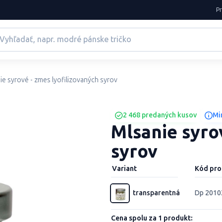
P
ie syrové - zmes lyofilizovaných syrov
2 468 predaných kusov
Mi
Mlsanie syro
syrov
Variant
Kód pro
transparentná
Dp 2010
Cena spolu za 1 produkt: