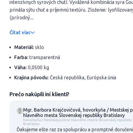
intenzívnych syrových chutí. Vyvážená kombinácia syra Gou
prináša sýtu chuť a príjemnú textúru. Zloženie: lyofilizova
(prírodný...
Čítať viac
Materiál:
sklo
Farba:
transparentná
Váha:
0,0500 kg
Krajina pôvodu:
Česká republika, Európska únia
Prečo nakúpili iní klienti?
Mgr. Barbora Krajčovičová, hovorkyňa / Mestskej p
hlavného mesta Slovenskej republiky Bratislavy
hovorkyňa / Mestskej polície hlavného mesta Slovenskej republiky
Bratislavy
Ďakujeme ešte raz za spoluprácu a promptné doručenie 