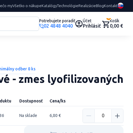
rečo my
Všetko o nákupe
Katalógy
Technológie
Realizácie
Blog
Kontakt
0
Potrebujete poradiť
Účet
Košík
02 4848 4040
Prihlásiť
0,00 €
nimálny odber 8 ks
vé - zmes lyofilizovaných
duktu
Dostupnosť
Cena/ks
36
Na sklade
6,80 €