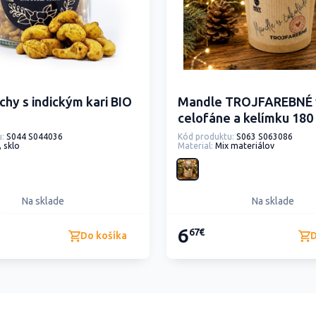
chy s indickým kari BIO
Mandle TROJFAREBNÉ 
celofáne a kelímku 180
:
S044 S044036
Kód produktu:
S063 S063086
, sklo
Material:
Mix materiálov
Na sklade
Na sklade
6
67€
Do košíka
D