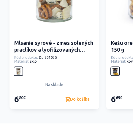
Mlsanie syrové - zmes solených
Kešu ore
praclíkov a lyofilizovaných
150 g
syrov
Kód produktu:
Dp 201035
Kód produktu
Material:
sklo
Material:
kov
Na sklade
6
6
80€
69€
Do košíka