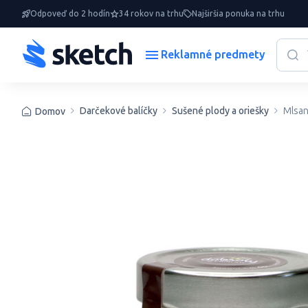
Odpoveď do 2 hodín
34 rokov na trhu
Najširšia ponuka na trhu
Reklamné predmety
Darčekové balíčky
Sušené plody a oriešky
Mlsan
Domov