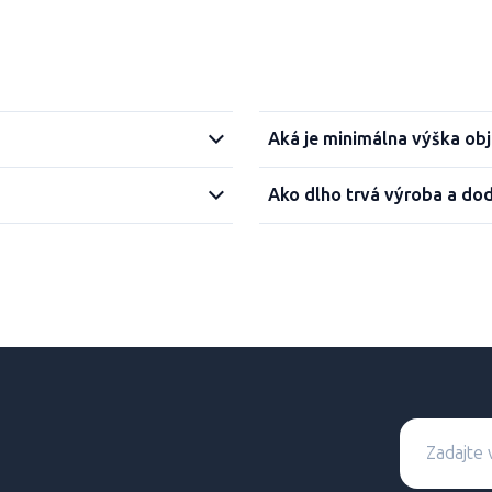
Aká je minimálna výška ob
Ako dlho trvá výroba a do