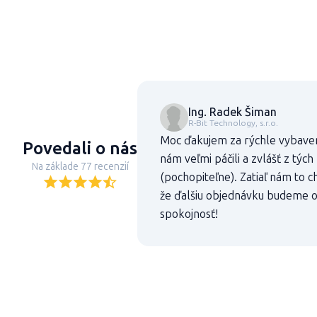
Ing. Radek Šiman
R-Bit Technology, s.r.o.
Moc ďakujem za rýchle vybaveni
Povedali o nás
nám veľmi páčili a zvlášť z týc
Na základe 77 recenzií
(pochopiteľne). Zatiaľ nám to ch
že ďalšiu objednávku budeme op
spokojnosť!