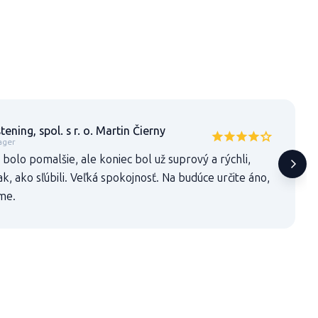
ening, spol. s r. o. Martin Čierny
ager
 bolo pomalšie, ale koniec bol už suprový a rýchli,
k, ako sľúbili. Veľká spokojnosť. Na budúce určite áno,
me.