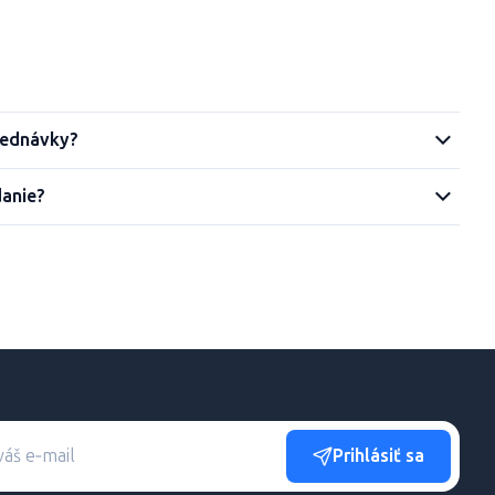
jednávky?
danie?
Prihlásiť sa