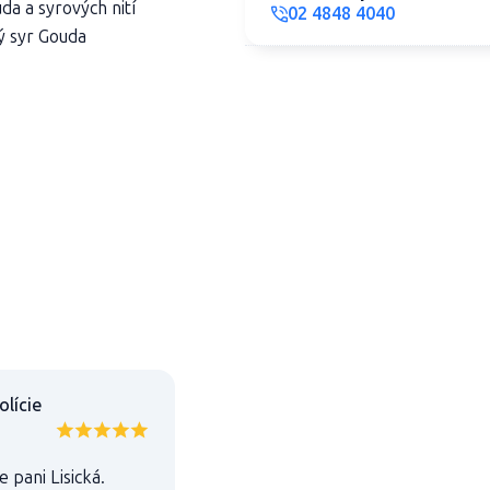
da a syrových nití
02 4848 4040
ný syr Gouda
olície
pani Lisická.