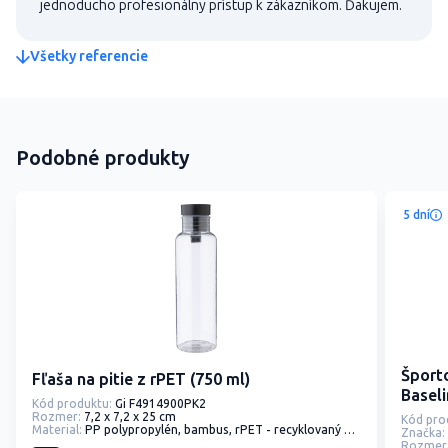
jednoducho profesionálny prístup k zákazníkom. Ďakujem.
Všetky referencie
Podobné produkty
5 dní
Šport
Fľaša na pitie z rPET (750 ml)
Baseli
Kód produktu:
Gi F4914900PK2
Rozmer:
7,2 x 7,2 x 25 cm
Kód pro
Material:
PP polypropylén, bambus, rPET - recyklovaný polyester
Značka:
Rozmer