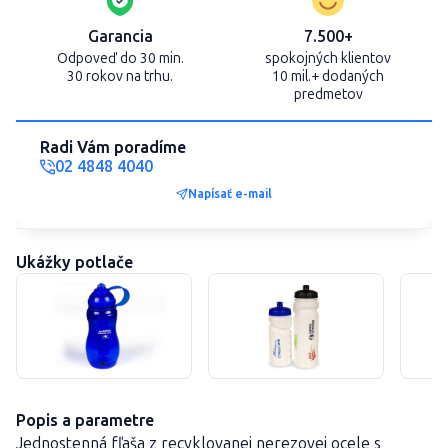
Garancia
7.500+
Odpoveď do 30 min.
spokojných klientov
30 rokov na trhu.
10 mil.+ dodaných
predmetov
Radi Vám poradíme
02 4848 4040
Napísať e-mail
Ukážky potlače
Popis a parametre
Jednostenná fľaša z recyklovanej nerezovej ocele s