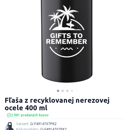
Fľaša z recyklovanej nerezovej
ocele 400 ml
2 981 predaných kusov
Variant:
Gi F4914707PK2
Kód produktu:
Gi F4914707PK2