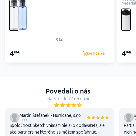
Material
0 ks
4
4
06€
04€
Do košíka
Povedali o nás
Na základe 77 recenzií
Martin Štefanek - Hurricane, s.r.o.
S
CEO
P
Spoločnosť Sketch vnímam nie ako dodávateľa, ale
Partia 
ako partnera na ktorého sa môžem spoľahnúť.
nich n