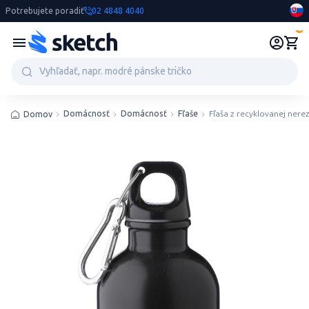
Potrebujete poradiť
02 4848 4040
0
Domácnosť
Domácnosť
Fľaše
Fľaša z recyklovanej nere
Domov