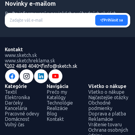
Novinky e-mailom
Buďte informovaní o novinkách a výhodných akciách.
Prihlásiť sa
Kontakt
www.sketch.sk
www.sketchreklama.sk
02 4848 4040
info@sketch.sk
Kategórie
Navigácia
Všetko o nákupe
Textil
Prečo my
Všetko o nákupe
Elektronika
Katalógy
Najčastejšie otázky
Darčeky
Technológie
Obchodné
Kancelária
Realizácie
podmienky
Pracovné odevy
Blog
Doprava a platba
Domácnosť
Kontakt
Reklamácie
Voľný čas
Vrátenie tovaru
Ochrana osobných