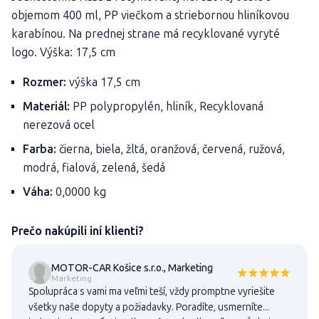
objemom 400 ml, PP viečkom a striebornou hliníkovou
karabínou. Na prednej strane má recyklované vyryté
logo. Výška: 17,5 cm
Rozmer:
výška 17,5 cm
Materiál:
PP polypropylén, hliník, Recyklovaná
nerezová ocel
Farba:
čierna, biela, žltá, oranžová, červená, ružová,
modrá, fialová, zelená, šedá
Váha:
0,0000 kg
Prečo nakúpili iní klienti?
MOTOR-CAR Košice s.r.o., Marketing
Marketing
Spolupráca s vami ma veľmi teší, vždy promptne vyriešite
všetky naše dopyty a požiadavky. Poradíte, usmerníte...