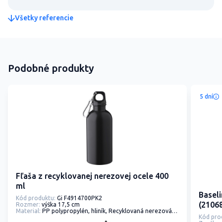
Všetky referencie
Podobné produkty
5 dní
Fľaša z recyklovanej nerezovej ocele 400
ml
Baseli
Kód produktu:
Gi F4914700PK2
(2106
Rozmer:
výška 17,5 cm
Material:
PP polypropylén, hliník, Recyklovaná nerezová ocel
Kód pro