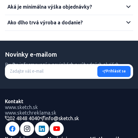
Aká je minimálna výška objednávky?
Ako dlho trvá výroba a dodanie?
Novinky e-mailom
Buďte informovaní o novinkách a výhodných akciách.
Prihlásiť sa
Kontakt
www.sketch.sk
www.sketchreklama.sk
02 4848 4040
info@sketch.sk