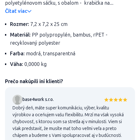
polyetylénovom sáčku, s obalom - krabička na...
Čítať viac
Rozmer:
7,2 x 7,2 x 25 cm
Materiál:
PP polypropylén, bambus, rPET -
recyklovaný polyester
Farba:
modrá, transparentná
Váha:
0,0000 kg
Prečo nakúpili iní klienti?
base4work s.r.o.
Dobrý deň, máte super komunikáciu, výber, kvalitu
výrobkov a oceňujem vašu flexibilitu. Mrzí ma však vysoká
chybovosť, s ktorou som sa stretla aj v minulosti. Viem si
však predstaviť, že musíte mať toho veľmi veľa a preto
chápem a budeme s Vami spolupracovať aj v budúcnosti.