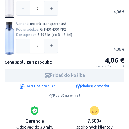
4,06 €
Variant:
modrá, transparentná
Kód produktu:
Gi F4914901PK2
Dostupnosť:
5 602 ks (do 8-12 dní)
4,06 €
4,06 €
Cena spolu za 1 produkt:
cena s DPH 5,00 €
Pridať do košíka
Dotaz na produkt
Žiadosť o vzorku
Poslať na e-mail
Garancia
7.500+
Odpoveď do 30 min.
spokojných klientov