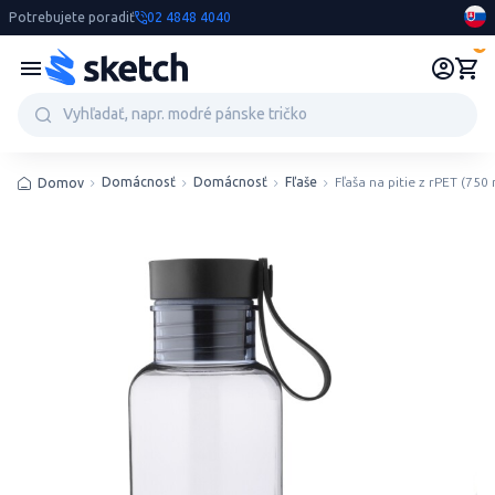
Potrebujete poradiť
02 4848 4040
0
Domácnosť
Domácnosť
Fľaše
Fľaša na pitie z rPET (750 
Domov