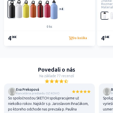
Značka:
Rozmer
Material
+4
0 ks
4
4
06€
04€
Do košíka
Povedali o nás
Na základe 77 recenzií
Eva Prekopová
B
Kancelária predsedu OZ KOVO
M
So spoločnosťou SKETCH spolupracujeme už
Spolup
niekolko rokov. Najskôr s p. Jaroslavom Ihnačákom,
vyrieš
po ktoreho odchode nas prevzala p. Paulína
usmern