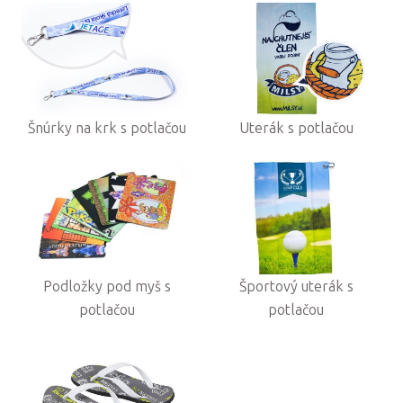
Šnúrky na krk s potlačou
Uterák s potlačou
Podložky pod myš s
Športový uterák s
potlačou
potlačou