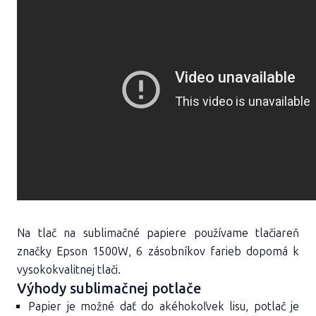
Na tlač na sublimačné papiere používame tlačiareň
značky Epson 1500W, 6 zásobníkov farieb dopomá k
vysokokvalitnej tlači.
Výhody sublimačnej potlače
Papier je možné dať do akéhokoľvek lisu, potlač je