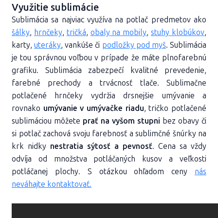
Využitie sublimácie
Sublimácia sa najviac využíva na potlač predmetov ako
šálky
,
hrnčeky
,
tričká
,
obaly na mobily
,
stuhy klobúkov
,
karty,
uteráky
, vankúše či
podložky pod myš
. Sublimácia
je tou správnou voľbou v prípade že máte plnofarebnú
grafiku. Sublimácia zabezpečí kvalitné prevedenie,
farebné prechody a trvácnosť tlače. Sublimačne
potlačené hrnčeky vydržia drsnejšie umývanie a
rovnako
umývanie v umývačke riadu
, tričko potlačené
sublimáciou môžete
prať na vyšom stupni
bez obavy či
si potlač zachová svoju farebnosť a sublimčné šnúrky na
krk nidky
nestratia sýtosť a pevnosť
. Cena sa vždy
odvíja od množstva potláčaných kusov a veľkosti
potláčanej plochy. S otázkou ohľadom ceny
nás
neváhajte kontaktovať.