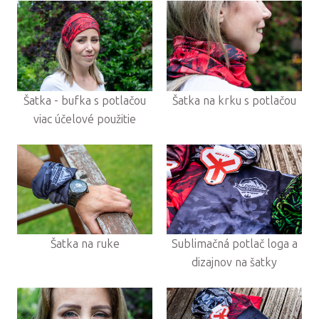
Šatka - bufka s potlačou
Šatka na krku s potlačou
viac účelové použitie
Šatka na ruke
Sublimačná potlač loga a
dizajnov na šatky