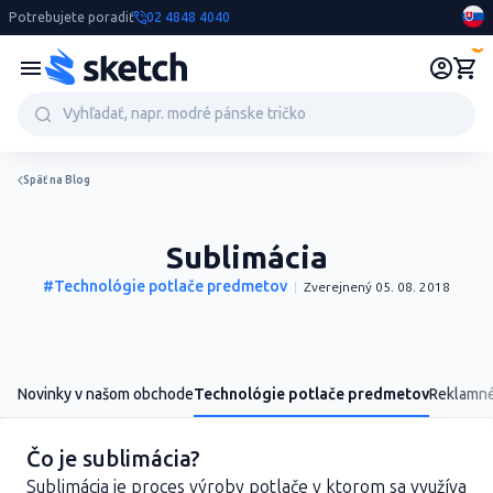
Potrebujete poradiť
02 4848 4040
0
Späť na Blog
Sublimácia
#Technológie potlače predmetov
Zverejnený 05. 08. 2018
Novinky v našom obchode
Technológie potlače predmetov
Reklamn
Čo je sublimácia?
Sublimácia je proces výroby potlače v ktorom sa využíva