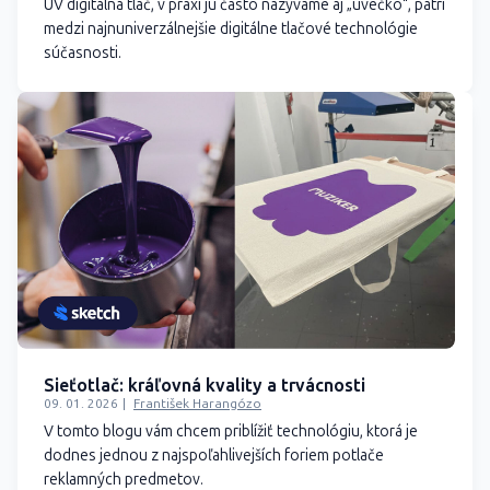
UV digitálna tlač, v praxi ju často nazývame aj „uvečko“, patrí
medzi najnuniverzálnejšie digitálne tlačové technológie
súčasnosti.
Sieťotlač: kráľovná kvality a trvácnosti
09. 01. 2026
František Harangózo
V tomto blogu vám chcem priblížiť technológiu, ktorá je
dodnes jednou z najspoľahlivejších foriem potlače
reklamných predmetov.