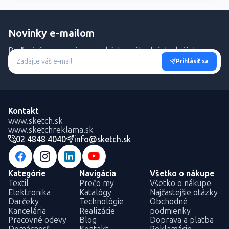
Novinky e-mailom
Buďte informovaní o novinkách a výhodných akciách.
Prihlásiť sa
Kontakt
www.sketch.sk
www.sketchreklama.sk
02 4848 4040
info@sketch.sk
Kategórie
Navigácia
Všetko o nákupe
Textil
Prečo my
Všetko o nákupe
Elektronika
Katalógy
Najčastejšie otázky
Darčeky
Technológie
Obchodné
Kancelária
Realizácie
podmienky
Pracovné odevy
Blog
Doprava a platba