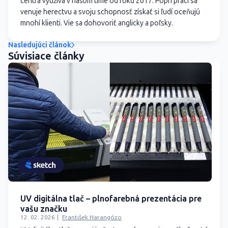
centra využíva v našom tíme od roku 2017. Popri práci sa
venuje herectvu a svoju schopnosť získať si ľudí oceňujú
mnohí klienti. Vie sa dohovoriť anglicky a poľsky.
Nasledujúci článok
Súvisiace články
UV digitálna tlač – plnofarebná prezentácia pre
vašu značku
12. 02. 2026
František Harangózo