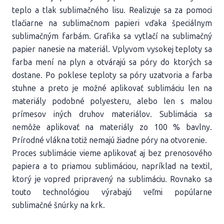
teplo a tlak sublimačného lisu. Realizuje sa za pomoci
tlačiarne na sublimačnom papieri vďaka špeciálnym
sublimačným farbám. Grafika sa vytlačí na sublimačný
papier nanesie na materiál. Vplyvom vysokej teploty sa
farba mení na plyn a otvárajú sa póry do ktorých sa
dostane. Po poklese teploty sa póry uzatvoria a farba
stuhne a preto je možné aplikovať sublimáciu len na
materiály podobné polyesteru, alebo len s malou
prímesov iných druhov materiálov. Sublimácia sa
nemôže aplikovať na materiály zo 100 % bavlny.
Prírodné vlákna totiž nemajú žiadne póry na otvorenie.
Proces sublimácie vieme aplikovať aj bez prenosového
papiera a to priamou sublimáciou, napríklad na textil,
ktorý je vopred pripravený na sublimáciu. Rovnako sa
touto technológiou výrabajú veľmi popúlarne
sublimačné šnúrky na krk.