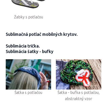
Žabky s potlačou
Sublimačná potlač mobilných krytov.
Sublimácia trička.
Sublimácia šatky - bufky
Šatka s potlačou
Šatka - bufka s potlačou,
abstraktný vzor