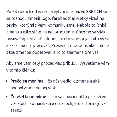
Po 33 rokoch od vzniku a vytvorenia názvu
SKETCH
sme
sa rozhodli zmeniť logo, farebnosť aj všetky vizuálne
prvky, ktorými s vami komunikujeme. Nebola to ľahká
zmena a ešte stále na nej pracujeme. Chceme sa však
posúvať vpred a ísť s dobou, preto sme prijali túto výzvu
a začali na nej pracovať. Presvedčte sa sami, ako sme sa
s tou zmenou popasovali a čo to znamená pre vás.
Aby sme vám celý proces viac priblížili, vysvetlíme vám
v tomto článku:
Prečo sa meníme
– čo nás viedlo k zmene a aké
hodnoty sme do nej vložili.
Čo všetko meníme
– ako sa nová identita prejaví vo
vizuáloch, komunikácii a detailoch, ktoré formujú váš
zážitok.