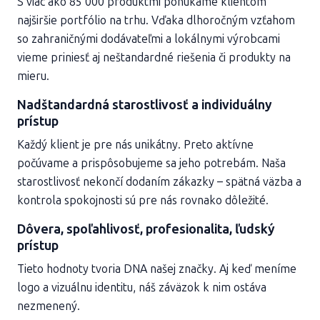
S viac ako 85 000 produktmi ponúkame klientom
najširšie portfólio na trhu. Vďaka dlhoročným vzťahom
so zahraničnými dodávateľmi a lokálnymi výrobcami
vieme priniesť aj neštandardné riešenia či produkty na
mieru.
Nadštandardná starostlivosť a individuálny
prístup
Každý klient je pre nás unikátny. Preto aktívne
počúvame a prispôsobujeme sa jeho potrebám. Naša
starostlivosť nekončí dodaním zákazky – spätná väzba a
kontrola spokojnosti sú pre nás rovnako dôležité.
Dôvera, spoľahlivosť, profesionalita, ľudský
prístup
Tieto hodnoty tvoria DNA našej značky. Aj keď meníme
logo a vizuálnu identitu, náš záväzok k nim ostáva
nezmenený.