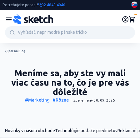
Potrebujete poradiť
02 4848 4040
0
Späť na Blog
Meníme sa, aby ste vy mali
viac času na to, čo je pre vás
dôležité
#Marketing
#Rôzne
Zverejnený 30. 09. 2025
Novinky v našom obchode
Technológie potlače predmetov
Reklamné 