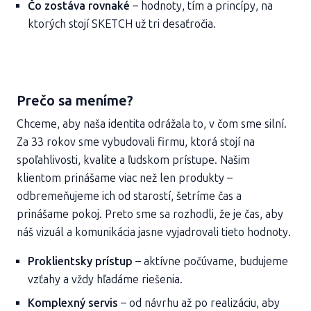
Čo zostáva rovnaké
– hodnoty, tím a princípy, na
ktorých stojí SKETCH už tri desaťročia.
Prečo sa meníme?
Chceme, aby naša identita odrážala to, v čom sme silní.
Za 33 rokov sme vybudovali firmu, ktorá stojí na
spoľahlivosti, kvalite a ľudskom prístupe. Našim
klientom prinášame viac než len produkty –
odbremeňujeme ich od starostí, šetríme čas a
prinášame pokoj. Preto sme sa rozhodli, že je čas, aby
náš vizuál a komunikácia jasne vyjadrovali tieto hodnoty.
Proklientsky prístup
– aktívne počúvame, budujeme
vzťahy a vždy hľadáme riešenia.
Komplexný servis
– od návrhu až po realizáciu, aby