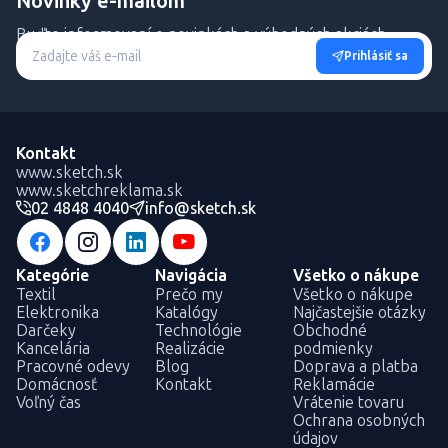
Novinky e-mailom
Buďte informovaní o novinkách a výhodných akciách.
Prihlásiť sa
Kontakt
www.sketch.sk
www.sketchreklama.sk
02 4848 4040
info@sketch.sk
Kategórie
Navigácia
Všetko o nákupe
Textil
Prečo my
Všetko o nákupe
Elektronika
Katalógy
Najčastejšie otázky
Darčeky
Technológie
Obchodné
Kancelária
Realizácie
podmienky
Pracovné odevy
Blog
Doprava a platba
Domácnosť
Kontakt
Reklamácie
Voľný čas
Vrátenie tovaru
Ochrana osobných
údajov