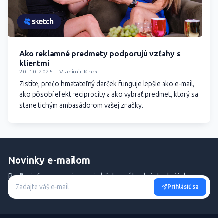
Ako reklamné predmety podporujú vzťahy s
klientmi
20. 10. 2025
Vladimir Kmec
Zistite, prečo hmatateľný darček funguje lepšie ako e-mail,
ako pôsobí efekt reciprocity a ako vybrať predmet, ktorý sa
stane tichým ambasádorom vašej značky.
Novinky e-mailom
Buďte informovaní o novinkách a výhodných akciách.
Prihlásiť sa