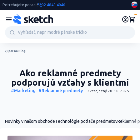
Potrebujete poradiť
02 4848 4040
0
Späť na Blog
Ako reklamné predmety
podporujú vzťahy s klientmi
#Marketing
#Reklamné predmety
Zverejnený 20. 10. 2025
Novinky v našom obchode
Technológie potlače predmetov
Reklamné 