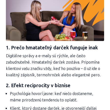
1. Prečo hmatateľný darček funguje inak
Digitálne správy a e-maily sú rýchle, ale často
zabudnuteľné. Hmatateľný darček zostáva. Pripomína
klientovi vašu značku vždy, keď ho používa – či už ide o
kvalitný zápisník, termohrnček alebo elegantné pero.
2. Efekt reciprocity v biznise
Psychológia hovorí jasne: keď niečo dostaneme,
máme prirodzenú tendenciu to oplatiť.
Klient, ktorý dostane darček, je otvorenejší ďalšej