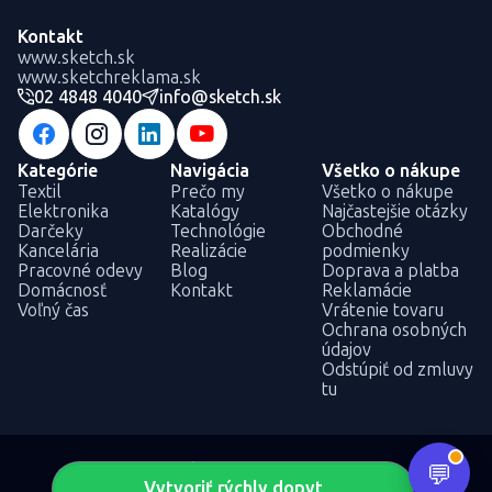
Kontakt
www.sketch.sk
www.sketchreklama.sk
02 4848 4040
info@sketch.sk
Kategórie
Navigácia
Všetko o nákupe
Textil
Prečo my
Všetko o nákupe
Elektronika
Katalógy
Najčastejšie otázky
Darčeky
Technológie
Obchodné
Kancelária
Realizácie
podmienky
Pracovné odevy
Blog
Doprava a platba
Domácnosť
Kontakt
Reklamácie
Voľný čas
Vrátenie tovaru
Ochrana osobných
údajov
Odstúpiť od zmluvy
tu
Vytvoriť rýchly dopyt