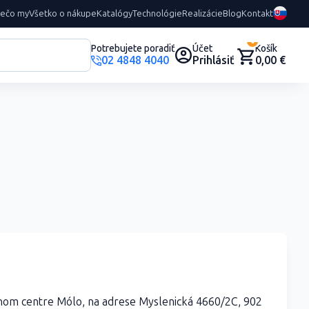
rečo my
Všetko o nákupe
Katalógy
Technológie
Realizácie
Blog
Kontakt
0
Potrebujete poradiť
Účet
Košík
02 4848 4040
Prihlásiť
0,00 €
nom centre Mólo, na adrese Myslenická 4660/2C, 902