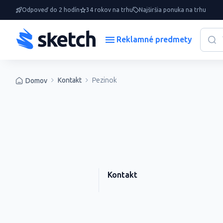
Odpoveď do 2 hodín
34 rokov na trhu
Najširšia ponuka na trhu
Reklamné predmety
Kontakt
Pezinok
Domov
Kontakt