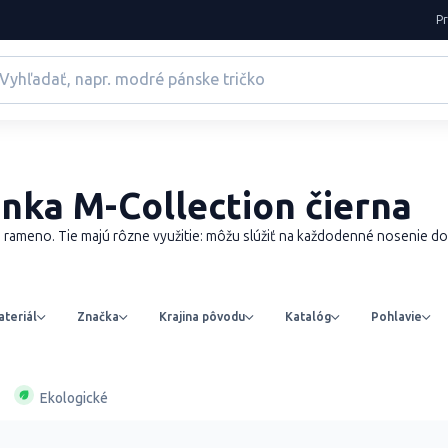
P
nka M-Collection čierna
a rameno. Tie majú rôzne využitie: môžu slúžiť na každodenné nosenie do 
teriál
Značka
Krajina pôvodu
Katalóg
Pohlavie
Ekologické