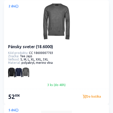
2 dni
Pánsky sveter (18.6000)
Kód produktu:
CC 18600007703
Značka:
Tee Jays
Veľkosť:
S, M, L, XL, XXL, 3XL
Material:
polyakryl, merino vlna
3 ks (do 48h)
52
85€
Do košíka
5 dní