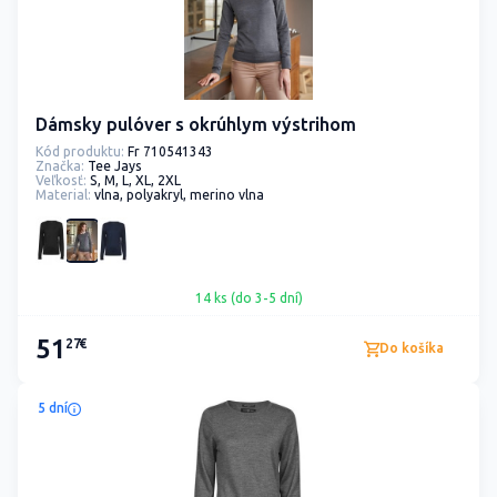
Dámsky pulóver s okrúhlym výstrihom
Kód produktu:
Fr 710541343
Značka:
Tee Jays
Veľkosť:
S, M, L, XL, 2XL
Material:
vlna, polyakryl, merino vlna
14 ks (do 3-5 dní)
51
27€
Do košíka
5 dní