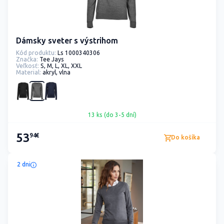
Dámsky sveter s výstrihom
Kód produktu:
Ls 1000340306
Značka:
Tee Jays
Veľkosť:
S, M, L, XL, XXL
Material:
akryl, vlna
13 ks (do 3-5 dní)
53
94€
Do košíka
2 dni