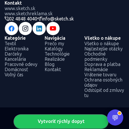
Kontakt
www.sketch.sk
www.sketchreklama.sk
02 4848 4040
info@sketch.sk
Kategórie
Navigácia
Všetko o nákupe
Textil
Prečo my
Všetko o nákupe
Elektronika
Katalógy
Najčastejšie otázky
Darčeky
Technológie
Obchodné
Kancelária
Realizácie
podmienky
Pracovné odevy
Blog
Doprava a platba
Domácnosť
Kontakt
Reklamácie
Voľný čas
Vrátenie tovaru
Ochrana osobných
údajov
Odstúpiť od zmluvy
tu
Vytvoriť rýchly dopyt