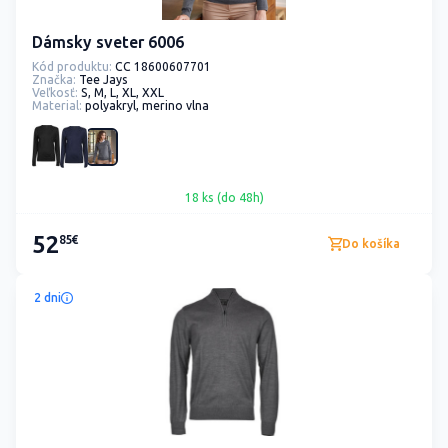
Dámsky sveter 6006
Kód produktu:
CC 18600607701
Značka:
Tee Jays
Veľkosť:
S, M, L, XL, XXL
Material:
polyakryl, merino vlna
18 ks (do 48h)
52
85€
Do košíka
2 dni