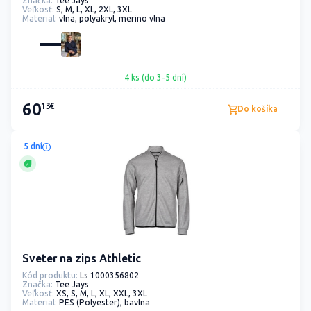
Značka:
Tee Jays
Veľkosť:
S, M, L, XL, 2XL, 3XL
Material:
vlna, polyakryl, merino vlna
4 ks (do 3-5 dní)
60
13€
Do košíka
5 dní
Sveter na zips Athletic
Kód produktu:
Ls 1000356802
Značka:
Tee Jays
Veľkosť:
XS, S, M, L, XL, XXL, 3XL
Material:
PES (Polyester), bavlna