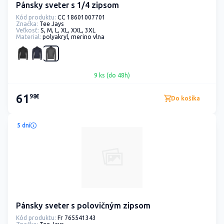
Pánsky sveter s 1/4 zipsom
Kód produktu:
CC 18601007701
Značka:
Tee Jays
Veľkosť:
S, M, L, XL, XXL, 3XL
Material:
polyakryl, merino vlna
9 ks (do 48h)
61
98€
Do košíka
5 dní
Pánsky sveter s polovičným zipsom
Kód produktu:
Fr 765541343