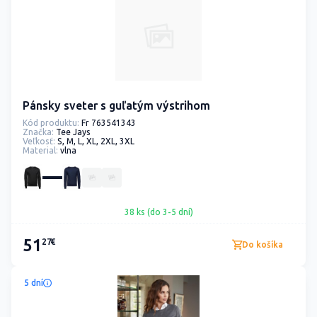
Pánsky sveter s guľatým výstrihom
Kód produktu:
Fr 763541343
Značka:
Tee Jays
Veľkosť:
S, M, L, XL, 2XL, 3XL
Material:
vlna
38 ks (do 3-5 dní)
51
27€
Do košíka
5 dní