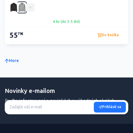
6 ks (do 3-5 dní)
55
79€
Do košíka
Hore
Novinky e-mailom
Buďte informovaní o novinkách a výhodných akciách.
Prihlásiť sa