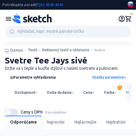
Potrebujete poradiť
02 4848 4040
0
Textil
Reklamný textil a oblečenie
Svetre
Domov
Svetre Tee Jays sivé
Držte sa v teple a buďte štýloví s našimi svetrami a pulovrami.
Parametre vyhľadávania
Všetky parametre
Dostupnosť
Doba dodania
Cena
Farba
Mater
Ceny s DPH
8 produktov
Odporúčame
Najnovšie
Najlacnejšie
Najdrahšie