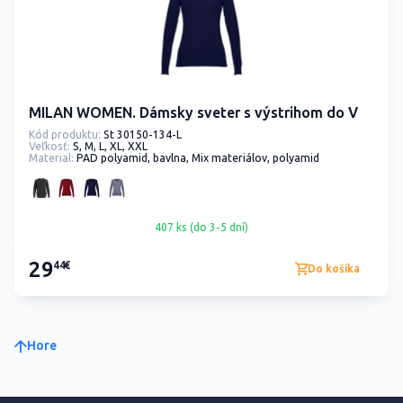
MILAN WOMEN. Dámsky sveter s výstrihom do V
Kód produktu:
St 30150-134-L
Veľkosť:
S, M, L, XL, XXL
Material:
PAD polyamid, bavlna, Mix materiálov, polyamid
407 ks (do 3-5 dní)
29
44€
Do košíka
Hore