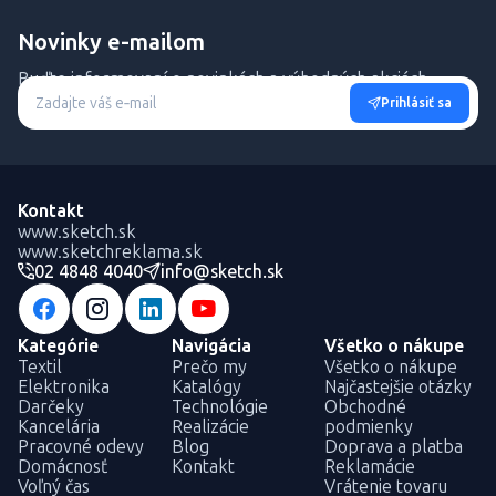
Novinky e-mailom
Buďte informovaní o novinkách a výhodných akciách.
Prihlásiť sa
Kontakt
www.sketch.sk
www.sketchreklama.sk
02 4848 4040
info@sketch.sk
Kategórie
Navigácia
Všetko o nákupe
Textil
Prečo my
Všetko o nákupe
Elektronika
Katalógy
Najčastejšie otázky
Darčeky
Technológie
Obchodné
Kancelária
Realizácie
podmienky
Pracovné odevy
Blog
Doprava a platba
Domácnosť
Kontakt
Reklamácie
Voľný čas
Vrátenie tovaru