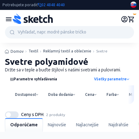
Potrebujete poradiť
02 4848 4040
0
Textil
Reklamný textil a oblečenie
Svetre
Domov
Svetre polyamidové
Držte sa v teple a buďte štýloví s našimi svetrami a pulovrami.
Parametre vyhľadávania
Všetky parametre
Dostupnosť
Doba dodania
Cena
Farba
Mater
Ceny s DPH
2 produkty
Odporúčame
Najnovšie
Najlacnejšie
Najdrahšie