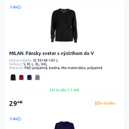
5 dní
MILAN. Pánsky sveter s výstrihom do V
Kód produktu:
St 30149-103-L
Veľkosť:
S, M, L, XL, XXL
Material:
PAD polyamid, bavlna, Mix materiálov, polyamid
341 ks (do 3-5 dní)
29
44€
Do košíka
5 dní