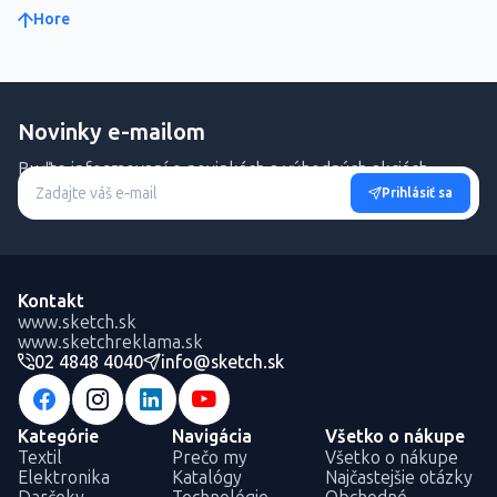
Hore
Novinky e-mailom
Buďte informovaní o novinkách a výhodných akciách.
Prihlásiť sa
Kontakt
www.sketch.sk
www.sketchreklama.sk
02 4848 4040
info@sketch.sk
Kategórie
Navigácia
Všetko o nákupe
Textil
Prečo my
Všetko o nákupe
Elektronika
Katalógy
Najčastejšie otázky