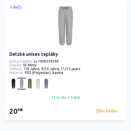
5 dní
Detské unisex tepláky
Kód produktu:
Ls 1000339398
Značka:
SF Minni
Veľkosť:
7/8 Jahre, 9/10 Jahre, 11/12 years
Material:
PES (Polyester), bavlna
12 ks (do 3-5 dní)
20
98€
Do košíka