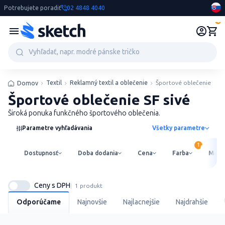
Potrebujete poradiť
02 4848 4040
0
Textil
Reklamný textil a oblečenie
Športové oblečenie
Domov
Športové oblečenie SF sivé
Široká ponuka funkčného športového oblečenia.
Parametre vyhľadávania
Všetky parametre
Dostupnosť
Doba dodania
Cena
Farba
Mater
Ceny s DPH
1 produkt
Odporúčame
Najnovšie
Najlacnejšie
Najdrahšie