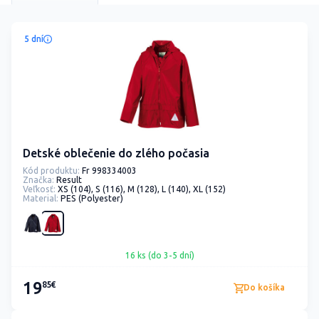
5 dní
Detské oblečenie do zlého počasia
Kód produktu:
Fr 998334003
Značka:
Result
Veľkosť:
XS (104), S (116), M (128), L (140), XL (152)
Material:
PES (Polyester)
16 ks (do 3-5 dní)
19
85€
Do košíka