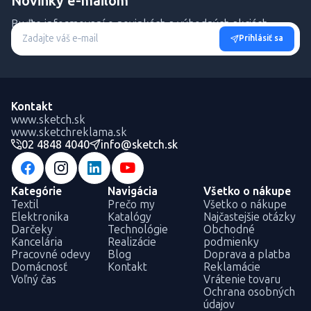
Novinky e-mailom
Buďte informovaní o novinkách a výhodných akciách.
Prihlásiť sa
Kontakt
www.sketch.sk
www.sketchreklama.sk
02 4848 4040
info@sketch.sk
Kategórie
Navigácia
Všetko o nákupe
Textil
Prečo my
Všetko o nákupe
Elektronika
Katalógy
Najčastejšie otázky
Darčeky
Technológie
Obchodné
Kancelária
Realizácie
podmienky
Pracovné odevy
Blog
Doprava a platba
Domácnosť
Kontakt
Reklamácie
Voľný čas
Vrátenie tovaru
Ochrana osobných
údajov