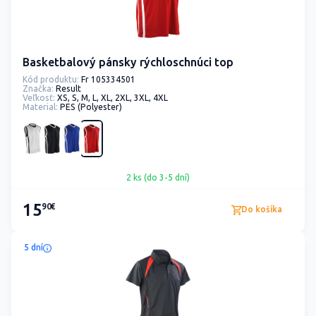
Basketbalový pánsky rýchloschnúci top
Kód produktu:
Fr 105334501
Značka:
Result
Veľkosť:
XS, S, M, L, XL, 2XL, 3XL, 4XL
Material:
PES (Polyester)
2 ks (do 3-5 dní)
15
90€
Do košíka
5 dní