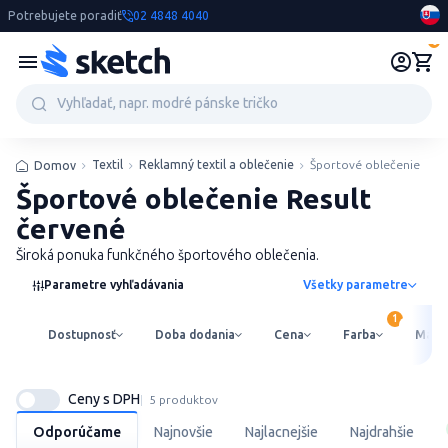
Potrebujete poradiť
02 4848 4040
0
Textil
Reklamný textil a oblečenie
Športové oblečenie
Domov
Športové oblečenie Result
červené
Široká ponuka funkčného športového oblečenia.
Parametre vyhľadávania
Všetky parametre
Dostupnosť
Doba dodania
Cena
Farba
Mater
Ceny s DPH
5 produktov
Odporúčame
Najnovšie
Najlacnejšie
Najdrahšie