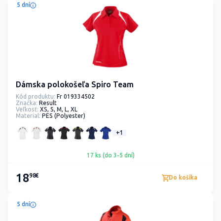
5 dní
Dámska polokošeľa Spiro Team
Kód produktu:
Fr 019334502
Značka:
Result
Veľkosť:
XS, S, M, L, XL
Material:
PES (Polyester)
+1
17 ks (do 3-5 dní)
18
98€
Do košíka
5 dní