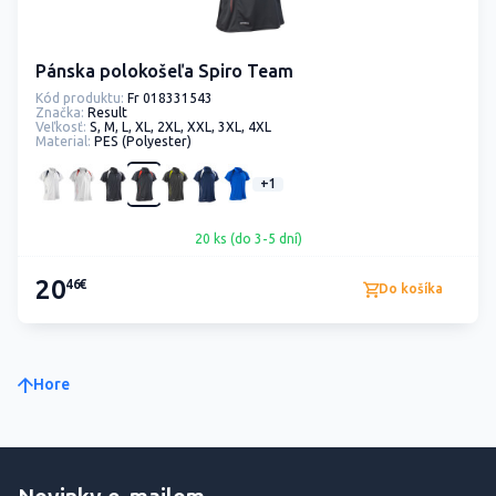
Pánska polokošeľa Spiro Team
Kód produktu:
Fr 018331543
Značka:
Result
Veľkosť:
S, M, L, XL, 2XL, XXL, 3XL, 4XL
Material:
PES (Polyester)
+1
20 ks (do 3-5 dní)
20
46€
Do košíka
Hore