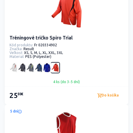
Tréningové tričko Spiro Trial
Kód produktu:
Fr 020334902
Značka:
Result
Veľkosť:
XS, S, M, L, XL, XXL, 3XL
Material:
PES (Polyester)
4 ks (do 3-5 dní)
25
88€
Do košíka
5 dní