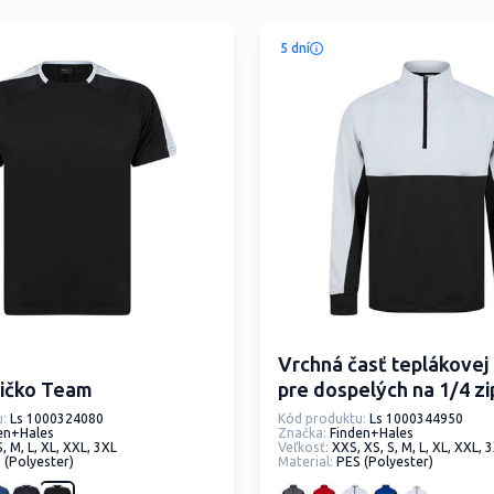
5 dní
Vrchná časť teplákovej
ričko Team
pre dospelých na 1/4 zi
:
Ls 1000324080
Kód produktu:
Ls 1000344950
en+Hales
Značka:
Finden+Hales
S, M, L, XL, XXL, 3XL
Veľkosť:
XXS, XS, S, M, L, XL, XXL, 
 (Polyester)
Material:
PES (Polyester)