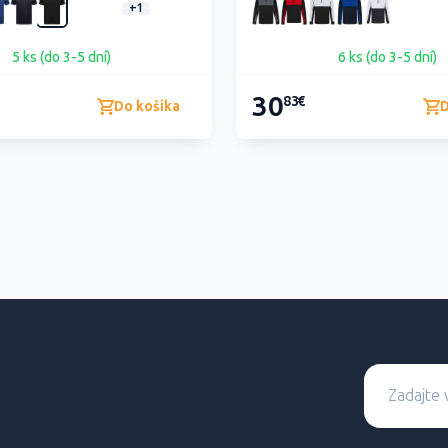
+1
5 ks (do 3-5 dní)
6 ks (do 3-5 dní)
30
83€
Do košíka
D