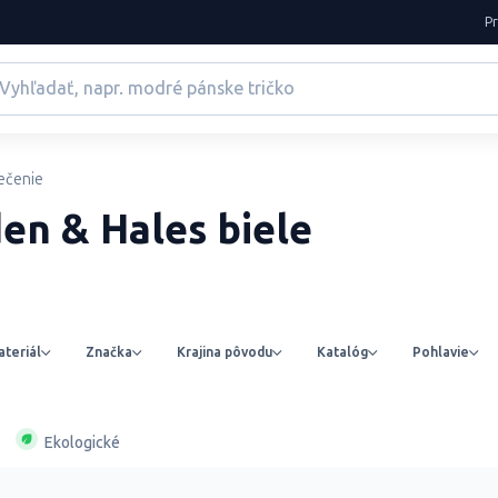
P
ečenie
en & Hales biele
teriál
Značka
Krajina pôvodu
Katalóg
Pohlavie
Ekologické