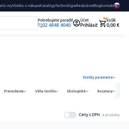
rečo my
Všetko o nákupe
Katalógy
Technológie
Realizácie
Blog
Kontakt
0
Potrebujete poradiť
Účet
Košík
02 4848 4040
Prihlásiť
0,00 €
Všetky parametre
Prevedenie
Váha textilu
Ekologické
Rozmery
Ob
Ceny s DPH
4 produkty