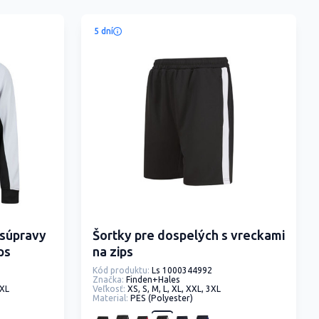
5 dní
 súpravy
Šortky pre dospelých s vreckami
ps
na zips
Kód produktu:
Ls 1000344992
Značka:
Finden+Hales
3XL
Veľkosť:
XS, S, M, L, XL, XXL, 3XL
Material:
PES (Polyester)