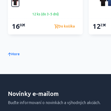
12 ks (do 3-5 dní)
16
12
02€
23€
Do košíka
Hore
Novinky e-mailom
Buďte informovaní o novinkách a výhodných akciách.