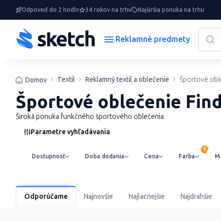
Odpoveď do 2 hodín
34 rokov na trhu
Najširšia ponuka na trhu
Reklamné predmety
Textil
Reklamný textil a oblečenie
Športové obl
Domov
Športové oblečenie Find
Široká ponuka funkčného športového oblečenia.
Parametre vyhľadávania
Dostupnosť
Doba dodania
Cena
Farba
Ma
Odporúčame
Najnovšie
Najlacnejšie
Najdrahšie