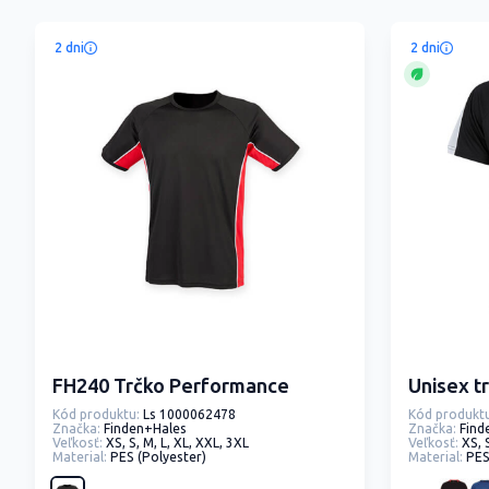
2 dni
2 dni
FH240 Trčko Performance
Unisex t
Kód produktu:
Ls 1000062478
Kód produktu
Značka:
Finden+Hales
Značka:
Find
Veľkosť:
XS, S, M, L, XL, XXL, 3XL
Veľkosť:
XS, 
Material:
PES (Polyester)
Material:
PES