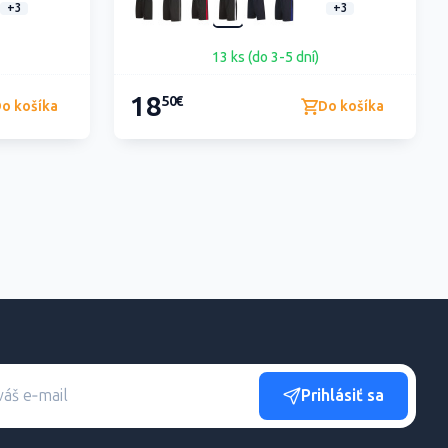
+3
+3
13 ks (do 3-5 dní)
18
50€
o košíka
Do košíka
Prihlásiť sa