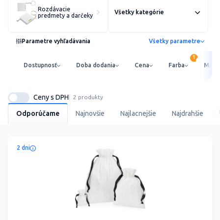
Rozdávacie
Všetky kategórie
predmety a darčeky
Parametre vyhľadávania
Všetky parametre
Dostupnosť
Doba dodania
Cena
Farba
Mater
Ceny s DPH
2 produkty
Odporúčame
Najnovšie
Najlacnejšie
Najdrahšie
2 dni