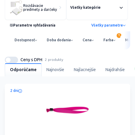
Rozdávacie
Všetky kategórie
predmety a darčeky
Parametre vyhľadávania
Všetky parametre
Dostupnosť
Doba dodania
Cena
Farba
Mater
Ceny s DPH
2 produkty
Odporúčame
Najnovšie
Najlacnejšie
Najdrahšie
2 dni