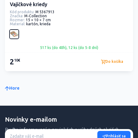
Vajíčkové kriedy
Kód produktu:
M 5367913
Značka:
M-Collection
Rozmer:
15 × 10 × 7 cm
Material:
kartón, krieda
517 ks (do 48h), 12 ks (do 5-8 dní)
2
10€
Do košíka
Hore
Novinky e-mailom
Buďte informovaní o novinkách a výhodných akciách.
Prihlásiť sa