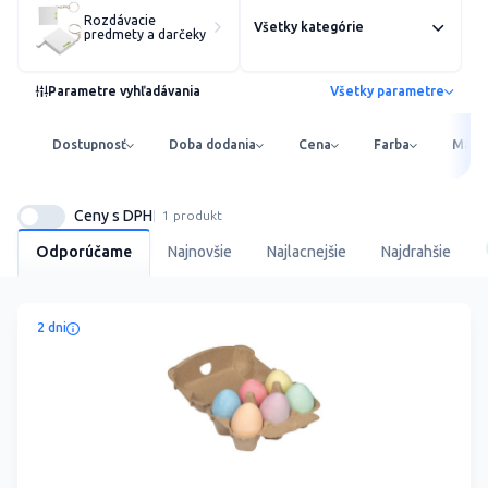
Rozdávacie
Všetky kategórie
predmety a darčeky
Parametre vyhľadávania
Všetky parametre
Dostupnosť
Doba dodania
Cena
Farba
Mater
Ceny s DPH
1 produkt
Odporúčame
Najnovšie
Najlacnejšie
Najdrahšie
2 dni