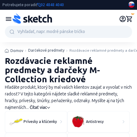
Potrebujete poradiť
02 4848 4040
0
Darčekové predmety
Rozdávacie reklamné predmety a darč
Domov
Rozdávacie reklamné
predmety a darčeky M-
Collection kriedové
Hľadáte produkt, ktorý by mal vašich klientov zaujať a vyvolať v nich
radosť? V tejto kategórii nájdete sladké reklamné predmety,
hračky, prívesky, šnúrky, peňaženky, odznaky. Myslíte aj na tých
najmenších...
Čítať viac
Prívesky a kľúčenky
Antistresy