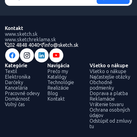
Kontakt
www.sketch.sk
www.sketchreklama.sk
02 4848 4040
info@sketch.sk
Kategórie
Navigácia
Všetko o nákupe
Textil
Prečo my
Všetko o nákupe
Elektronika
Katalógy
Najčastejšie otázky
Darčeky
Technológie
Obchodné
Kancelária
Realizácie
podmienky
Pracovné odevy
Blog
Doprava a platba
Domácnosť
Kontakt
Reklamácie
Voľný čas
Vrátenie tovaru
Ochrana osobných
údajov
Odstúpiť od zmluvy
tu