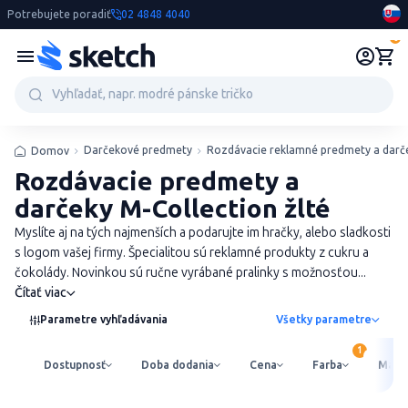
Potrebujete poradiť
02 4848 4040
0
Darčekové predmety
Rozdávacie reklamné predmety a darč
Domov
Rozdávacie predmety a
darčeky M-Collection žlté
Myslíte aj na tých najmenších a podarujte im hračky, alebo sladkosti
s logom vašej firmy. Špecialitou sú reklamné produkty z cukru a
čokolády. Novinkou sú ručne vyrábané pralinky s možnosťou...
Čítať viac
Parametre vyhľadávania
Všetky parametre
Dostupnosť
Doba dodania
Cena
Farba
Mater