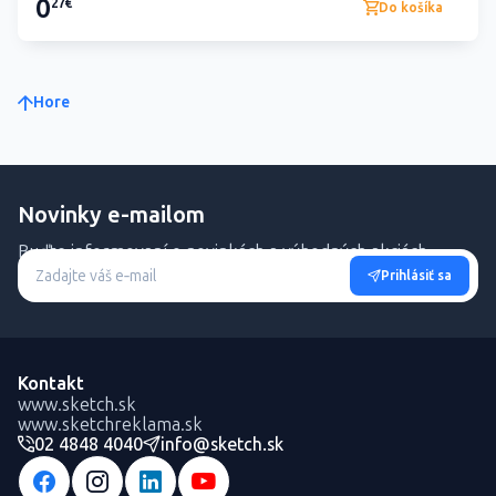
0
27€
Do košíka
Hore
Novinky e-mailom
Buďte informovaní o novinkách a výhodných akciách.
Prihlásiť sa
Kontakt
www.sketch.sk
www.sketchreklama.sk
02 4848 4040
info@sketch.sk