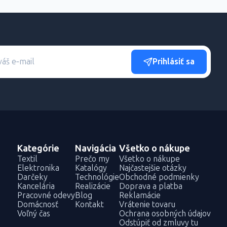
Prihlásiť sa
Kategórie
Navigácia
Všetko o nákupe
Textil
Prečo my
Všetko o nákupe
Elektronika
Katalógy
Najčastejšie otázky
Darčeky
Technológie
Obchodné podmienky
Kancelária
Realizácie
Doprava a platba
Pracovné odevy
Blog
Reklamácie
Domácnosť
Kontakt
Vrátenie tovaru
Voľný čas
Ochrana osobných údajov
Odstúpiť od zmluvy tu