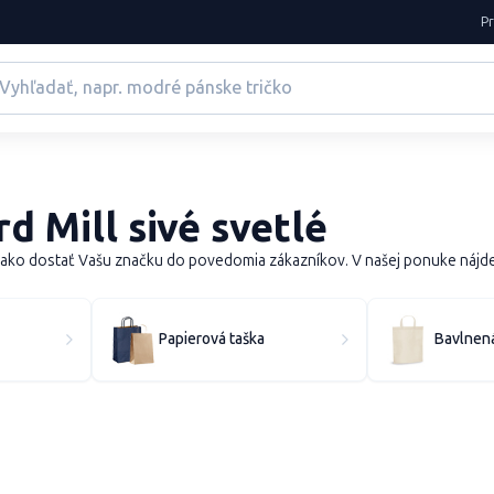
P
 Mill sivé svetlé
o dostať Vašu značku do povedomia zákazníkov. V našej ponuke nájdete 
Papierová taška
Bavlnená