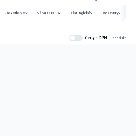
Prevedenie
Váha textilu
Ekologické
Rozmery
Ob
Ceny s DPH
1 produkt