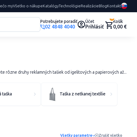
rečo my
Všetko o nákupe
Katalógy
Technológie
Realizácie
Blog
Kontakt
0
Potrebujete poradiť
Účet
Košík
02 4848 4040
Prihlásiť
0,00 €
rôzne druhy reklamných tašiek od igelitových a papierových až...
 taška
Taška z netkanej textílie
Všetky parametre
Zrušiť všetko