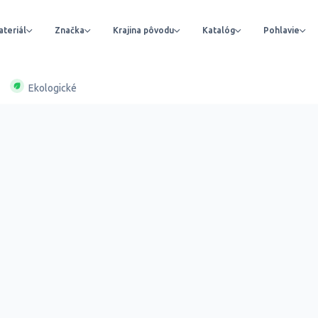
teriál
Značka
Krajina pôvodu
Katalóg
Pohlavie
Ekologické