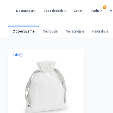
Dostupnosť
Doba dodania
Cena
Farba
Ma
Odporúčame
Najnovšie
Najlacnejšie
Najdrahšie
5 dní