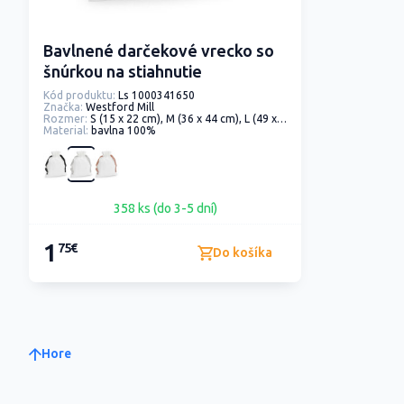
Bavlnené darčekové vrecko so
šnúrkou na stiahnutie
Kód produktu:
Ls 1000341650
Značka:
Westford Mill
Rozmer:
S (15 x 22 cm), M (36 x 44 cm), L (49 x 62 cm)
Material:
bavlna 100%
358 ks (do 3-5 dní)
1
75€
Do košíka
Hore