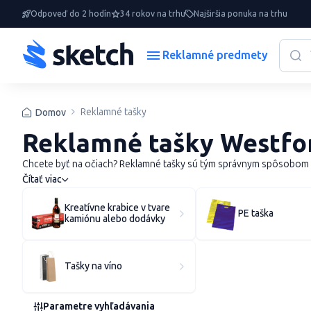
Odpoveď do 2 hodín
34 rokov na trhu
Najširšia ponuka na trhu
Reklamné predmety
Reklamné tašky
Domov
Reklamné tašky Westford
Chcete byť na očiach? Reklamné tašky sú tým správnym spôsobom ak
Čítať viac
Kreatívne krabice v tvare
PE taška
kamiónu alebo dodávky
Tašky na víno
Parametre vyhľadávania