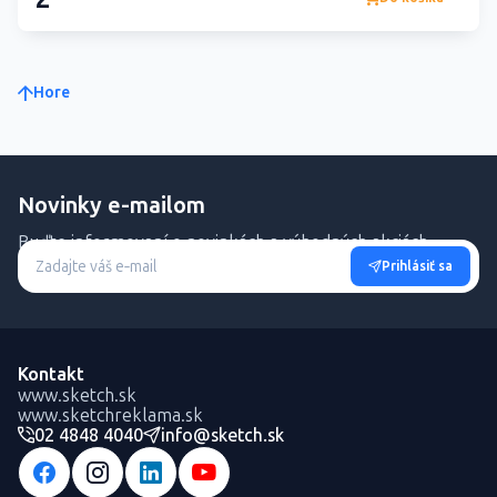
Hore
Novinky e-mailom
Buďte informovaní o novinkách a výhodných akciách.
Prihlásiť sa
Kontakt
www.sketch.sk
www.sketchreklama.sk
02 4848 4040
info@sketch.sk