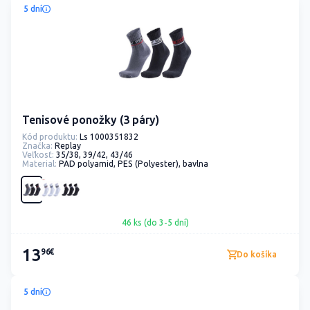
5 dní
Tenisové ponožky (3 páry)
Kód produktu:
Ls 1000351832
Značka:
Replay
Veľkosť:
35/38, 39/42, 43/46
Material:
PAD polyamid, PES (Polyester), bavlna
46 ks (do 3-5 dní)
13
96€
Do košíka
5 dní