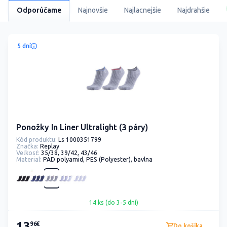
Odporúčame
Najnovšie
Najlacnejšie
Najdrahšie
5 dní
Ponožky In Liner Ultralight (3 páry)
Kód produktu:
Ls 1000351799
Značka:
Replay
Veľkosť:
35/38, 39/42, 43/46
Material:
PAD polyamid, PES (Polyester), bavlna
14 ks (do 3-5 dní)
13
96€
Do košíka