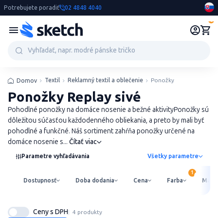
Potrebujete poradiť
02 4848 4040
0
Textil
Reklamný textil a oblečenie
Ponožky
Domov
Ponožky Replay sivé
Pohodlné ponožky na domáce nosenie a bežné aktivityPonožky sú
dôležitou súčasťou každodenného obliekania, a preto by mali byť
pohodlné a funkčné. Náš sortiment zahŕňa ponožky určené na
domáce nosenie s...
Čítať viac
Parametre vyhľadávania
Všetky parametre
Dostupnosť
Doba dodania
Cena
Farba
Mater
Ceny s DPH
4 produkty