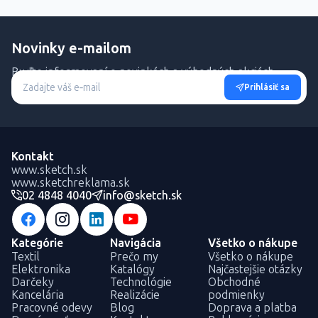
Novinky e-mailom
Buďte informovaní o novinkách a výhodných akciách.
Prihlásiť sa
Kontakt
www.sketch.sk
www.sketchreklama.sk
02 4848 4040
info@sketch.sk
Kategórie
Navigácia
Všetko o nákupe
Textil
Prečo my
Všetko o nákupe
Elektronika
Katalógy
Najčastejšie otázky
Darčeky
Technológie
Obchodné
Kancelária
Realizácie
podmienky
Pracovné odevy
Blog
Doprava a platba